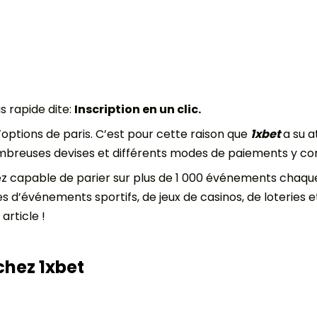
s rapide dite:
Inscription en un clic.
options de paris. C’est pour cette raison que
1xbet
a su a
mbreuses devises et différents modes de paiements y comp
ez capable de parier sur plus de 1 000 événements chaque 
nes d’événements sportifs, de jeux de casinos, de loteries
article !
chez 1xbet