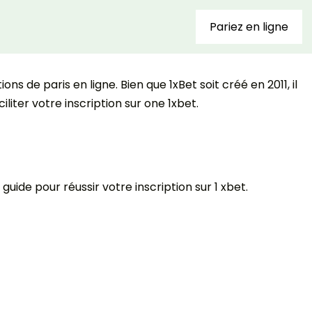
Pariez en ligne
ons de paris en ligne. Bien que 1xBet soit créé en 2011, il
liter votre inscription sur one 1xbet.
uide pour réussir votre inscription sur 1 xbet.