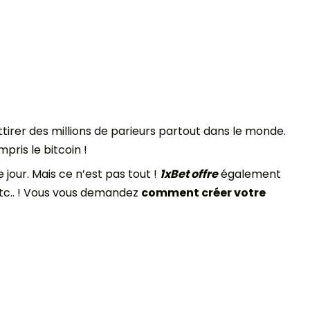
ttirer des millions de parieurs partout dans le monde.
ris le bitcoin !
jour. Mais ce n’est pas tout !
1xBet offre
également
 etc.. ! Vous vous demandez
comment créer votre