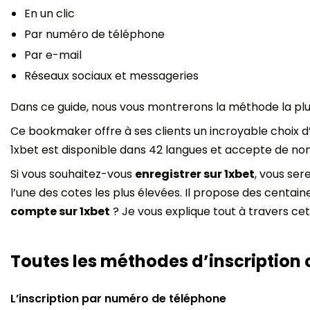
En un clic
Par numéro de téléphone
Par e-mail
Réseaux sociaux et messageries
Dans ce guide, nous vous montrerons la méthode la plu
Ce bookmaker offre à ses clients un incroyable choix d’
1xbet est disponible dans 42 langues et accepte de no
Si vous souhaitez-vous
enregistrer sur 1xbet
, vous ser
l’une des cotes les plus élevées. Il propose des centai
compte sur 1xbet
? Je vous explique tout à travers cet 
Toutes les méthodes d’inscription 
L’inscription par numéro de téléphone