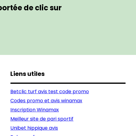
ortée de clic sur
Liens utiles
Betclic turf avis test code promo
Codes promo et avis winamax
Inscription Winamax
Meilleur site de pari sportif
Unibet hippique avis