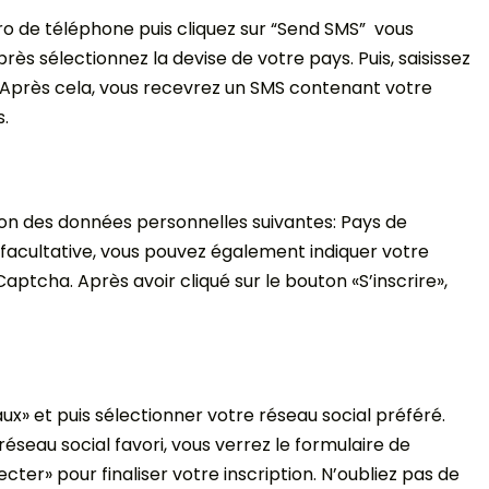
éro de téléphone puis cliquez sur “Send SMS” vous
s sélectionnez la devise de votre pays. Puis, saisissez
on. Après cela, vous recevrez un SMS contenant votre
s.
cation des données personnelles suivantes: Pays de
facultative, vous pouvez également indiquer votre
aptcha. Après avoir cliqué sur le bouton «S’inscrire»,
aux» et puis sélectionner votre réseau social préféré.
réseau social favori, vous verrez le formulaire de
ter» pour finaliser votre inscription. N’oubliez pas de