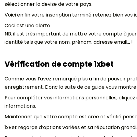
sélectionner la devise de votre pays.
Voici en fin votre inscription terminé retenez bien vos id
Ceci est une alerte
NB: il est très important de mettre votre compte à jou
identité tels que votre nom, prénom, adresse email… !
Vérification de compte 1xbet
Comme vous l’avez remarqué plus a fin de pouvoir profi
enregistrement. Donc la suite de ce guide vous montre
Pour compléter vos informations personnelles, cliquez s
informations.
Maintenant que votre compte est crée et vérifié pense
1xBet regorge d’options variées et sa réputation grandi