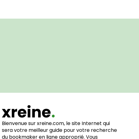
Bienvenue sur xreine.com, le site Internet qui
sera votre meilleur guide pour votre recherche
du bookmaker en ligne approprié. Vous