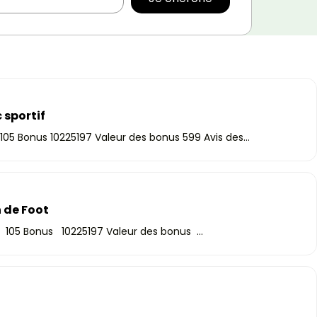
 sportif
 105 Bonus 10225197 Valeur des bonus 599 Avis des…
 de Foot
s 105 Bonus 10225197 Valeur des bonus …