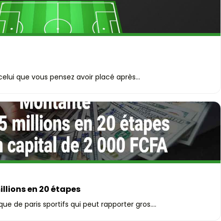
s celui que vous pensez avoir placé après…
llions en 20 étapes
e de paris sportifs qui peut rapporter gros….