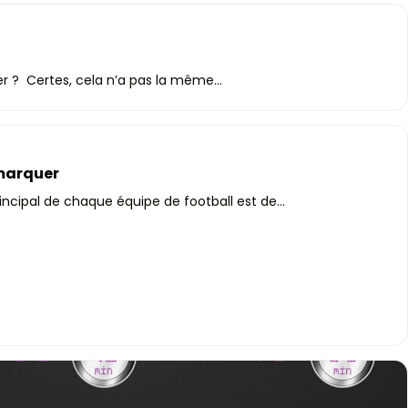
er ? Certes, cela n’a pas la même…
 marquer
rincipal de chaque équipe de football est de…