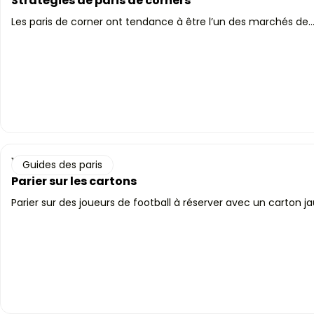
Stratégies de paris de corners
Les paris de corner ont tendance à être l’un des marchés de
18 février 2020
Guides des paris
Parier sur les cartons
Parier sur des joueurs de football à réserver avec un carton j