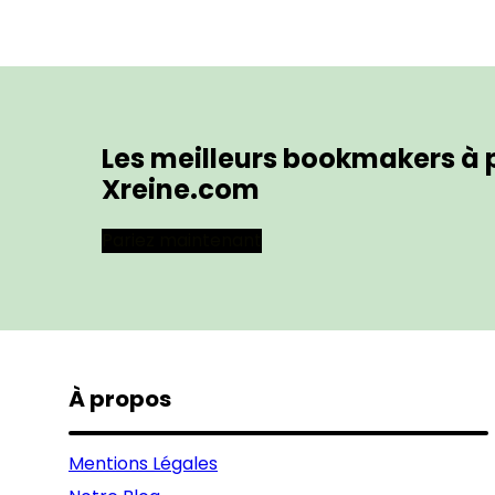
Les meilleurs bookmakers à p
Xreine.com
Pariez maintenant
À propos
Mentions Légales