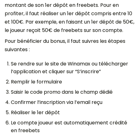
montant de son 1er dépôt en freebets. Pour en
profiter, il faut réaliser un 1er dépôt compris entre 10
et 100€. Par exemple, en faisant un 1er dépôt de 50€,
le joueur reçoit 50€ de freebets sur son compte.
Pour bénéficier du bonus, il faut suivres les étapes
suivantes :
Se rendre sur le site de Winamax ou télécharger
l’application et cliquer sur “S’inscrire”
Remplir le formulaire
Saisir le code promo dans le champ dédié
Confirmer l’inscription via l’email reçu
Réaliser le 1er dépôt
Le compte joueur est automatiquement crédité
en freebets