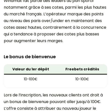
Winamax fait partie des leaders du pari sportif
notamment grâce à ses cotes, parmi les plus hautes
du marché français. L’opérateur marque des points
au niveau des paris over/under en maintenant des
cotes assez hautes, contrairement à la concurrence
qui a tendance à proposer des cotes plus basses
pour augmenter leurs marges.
Le bonus de bienvenue
Valeur du 1er dépôt
Freebets crédités
10-100€
10-100€
Lors de l’inscription, les nouveaux clients ont droit à
un bonus de bienvenue pouvant aller jusqu’à 100€.
L’offre consiste à attribuer au nouveau joueur le