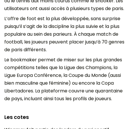
ou le tennis aux moins courus comme le snooker. Les
utilisateurs ont aussi accès à plusieurs types de paris.
L’offre de foot est la plus développée, sans surprise
puisqu’il s’agit de la discipline la plus suivie et la plus
populaire au sein des parieurs. À chaque match de
football, les joueurs peuvent placer jusqu’à 70 genres
de paris différents.
Le bookmaker permet de miser sur les plus grandes
compétitions telles que la Ligue des Champions, la
Ligue Europa Conférence, la Coupe du Monde (aussi
bien masculine que féminine) ou encore la Copa
Libertadores. La plateforme couvre une quarantaine
de pays, incluant ainsi tous les profils de joueurs.
Les cotes