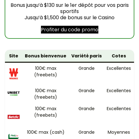
Bonus jusqu’à $130 sur le 1er dépôt pour vos paris
sportifs
Jusqu’à $1,500 de bonus sur le Casino
Profiter du code promo
Site
Bonus bienvenue
Variété paris
Cotes
100€ max
Grande
Excellentes
N
(freebets)
100€ max
Grande
Excellentes
(freebets)
n
100€ max
Grande
Excellentes
(freebets)
100€ max (cash)
Grande
Moyennes
n