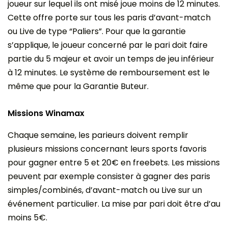
joueur sur lequel ils ont misé joue moins de 12 minutes.
Cette offre porte sur tous les paris d’avant-match
ou Live de type “Paliers”. Pour que la garantie
s’applique, le joueur concerné par le pari doit faire
partie du 5 majeur et avoir un temps de jeu inférieur
à 12 minutes. Le système de remboursement est le
même que pour la Garantie Buteur.
Missions Winamax
Chaque semaine, les parieurs doivent remplir
plusieurs missions concernant leurs sports favoris
pour gagner entre 5 et 20€ en freebets. Les missions
peuvent par exemple consister à gagner des paris
simples/combinés, d’avant-match ou Live sur un
événement particulier. La mise par pari doit être d’au
moins 5€.