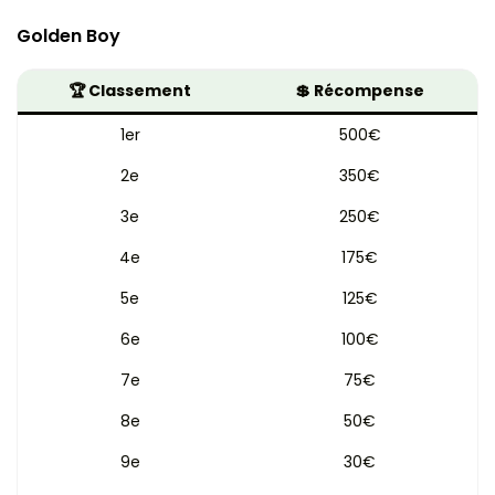
Golden Boy
🏆 Classement
💲 Récompense
1er
500€
2e
350€
3e
250€
4e
175€
5e
125€
6e
100€
7e
75€
8e
50€
9e
30€