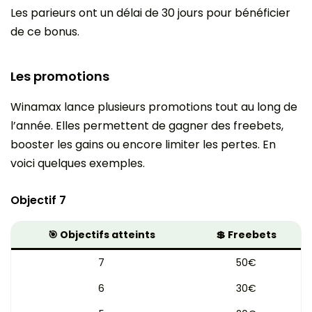
Les parieurs ont un délai de 30 jours pour bénéficier
de ce bonus.
Les promotions
Winamax lance plusieurs promotions tout au long de
l’année. Elles permettent de gagner des freebets,
booster les gains ou encore limiter les pertes. En
voici quelques exemples.
Objectif 7
🎯 Objectifs atteints
💲 Freebets
7
50€
6
30€