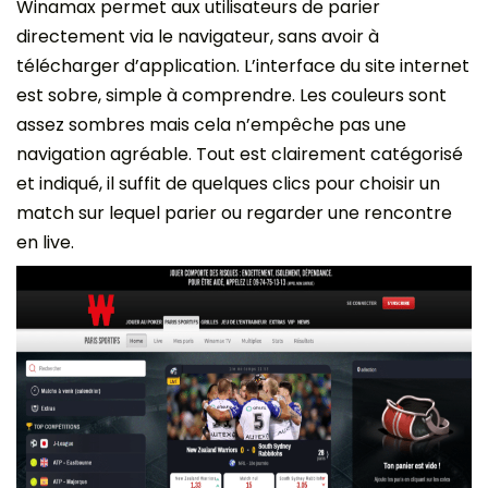
Winamax permet aux utilisateurs de parier
directement via le navigateur, sans avoir à
télécharger d’application. L’interface du site internet
est sobre, simple à comprendre. Les couleurs sont
assez sombres mais cela n’empêche pas une
navigation agréable. Tout est clairement catégorisé
et indiqué, il suffit de quelques clics pour choisir un
match sur lequel parier ou regarder une rencontre
en live.