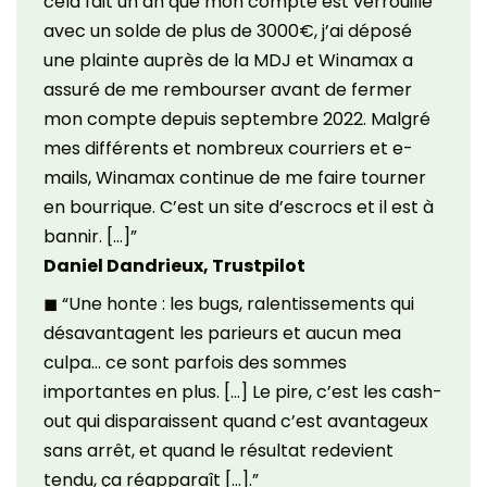
cela fait un an que mon compte est verrouillé
avec un solde de plus de 3000€, j’ai déposé
une plainte auprès de la MDJ et Winamax a
assuré de me rembourser avant de fermer
mon compte depuis septembre 2022. Malgré
mes différents et nombreux courriers et e-
mails, Winamax continue de me faire tourner
en bourrique. C’est un site d’escrocs et il est à
bannir. […]”
Daniel Dandrieux, Trustpilot
◼ “Une honte : les bugs, ralentissements qui
désavantagent les parieurs et aucun mea
culpa… ce sont parfois des sommes
importantes en plus. […] Le pire, c’est les cash-
out qui disparaissent quand c’est avantageux
sans arrêt, et quand le résultat redevient
tendu, ça réapparaît […].”