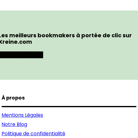
Les meilleurs bookmakers à portée de clic sur
Xreine.com
Pariez maintenant
À propos
Mentions Légales
Notre Blog
Politique de confidentialité