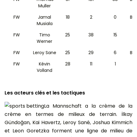
Muller
FW
Jamal
18
2
0
Ba
Musiala
FW
Timo
25
38
15
Werner
FW
Leroy Sane
25
29
6
Ba
FW
Kévin
28
11
1
Volland
Les acteurs clés et les tactiques
La Mannschaft a la crème de la
crème en termes de milieux de terrain. İlkay
Gündoğan, Kai Havertz, Leroy Sané, Joshua Kimmich
et Leon Goretzka forment une ligne de milieu de