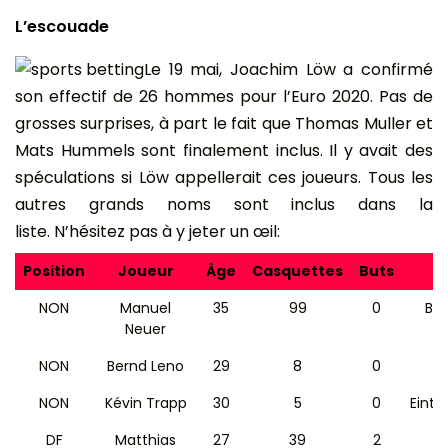
L’escouade
Le 19 mai, Joachim Löw a confirmé
son effectif de 26 hommes pour l’Euro 2020. Pas de
grosses surprises, à part le fait que Thomas Muller et
Mats Hummels sont finalement inclus. Il y avait des
spéculations si Löw appellerait ces joueurs. Tous les
autres grands noms sont inclus dans la
liste. N’hésitez pas à y jeter un œil:
Position
Joueur
Âge
Casquettes
Buts
Cl
NON
Manuel
35
99
0
Ba
Neuer
NON
Bernd Leno
29
8
0
NON
Kévin Trapp
30
5
0
Eintr
DF
Matthias
27
39
2