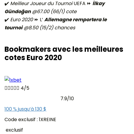
✔️
Meilleur Joueur du Tournoi
UEFA ⏩
İlkay
Gündoğan
@67.00 (66/1) cote
✔️
Euro 2020
⏩ L’
Allemagne remportera le
tournoi
@8.50 (15/2) chances
Bookmakers avec les meilleures
cotes Euro 2020





4/5
7.9/10
100 % jusqu’à 130 $
Code exclusif : 1XREINE
exclusif