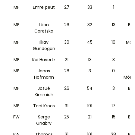
MF
Emre peut
27
33
1
MF
Léon
26
32
13
Ba
Goretzka
MF
Ilkay
30
45
10
Man
Gundogan
MF
Kai Havertz
21
13
3
MF
Jonas
28
3
0
Hofmann
Mönc
MF
Josué
26
54
3
Ba
Kimmich
MF
Toni Kroos
31
101
17
R
FW
Serge
25
21
15
Ba
Gnabry
FW
Thomas
31
101
38
Ba