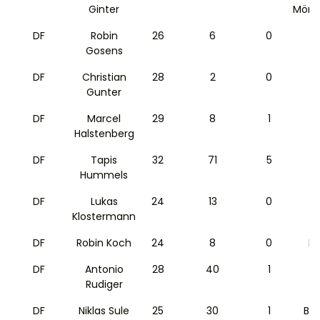
Ginter
Mönc
DF
Robin
26
6
0
Gosens
DF
Christian
28
2
0
Gunter
DF
Marcel
29
8
1
Halstenberg
DF
Tapis
32
71
5
Hummels
DF
Lukas
24
13
0
Klostermann
DF
Robin Koch
24
8
0
Le
DF
Antonio
28
40
1
Rudiger
DF
Niklas Sule
25
30
1
Ba