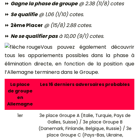
⏩
Gagne la phase de groupe
@ 2.38 (11/8) cotes
⏩
Se qualifie
@ 1,06 (1/10) cotes.
⏩
2ème Placer
@ (15/8) 2.88 cotes.
⏩
Ne se qualifier pas
à 10,00 (9/1) cotes.
Vous pouvez également découvrir
tous les appariements possibles dans la phase à
élimination directe, en fonction de la position que
l’Allemagne terminera dans le Groupe.
La place
Les 16 derniers adversaires probables
de groupe
en
Allemagne
1er
3e place Groupe A (Italie, Turquie, Pays de
Galles, Suisse) / 3e place Groupe B
(Danemark, Finlande, Belgique, Russie) / 3e
place Groupe C (Pays-Bas, Ukraine,