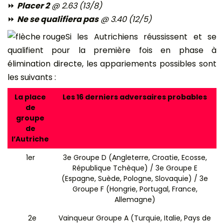
⏩
Placer 2
@ 2.63 (13/8)
⏩
Ne se qualifiera pas
@ 3.40 (12/5)
Si les Autrichiens réussissent et se
qualifient pour la première fois en phase à
élimination directe, les appariements possibles sont
les suivants :
La place
Les 16 derniers adversaires probables
de
groupe
de
l’Autriche
1er
3e Groupe D (Angleterre, Croatie, Ecosse,
République Tchèque) / 3e Groupe E
(Espagne, Suède, Pologne, Slovaquie) / 3e
Groupe F (Hongrie, Portugal, France,
Allemagne)
2e
Vainqueur Groupe A (Turquie, Italie, Pays de