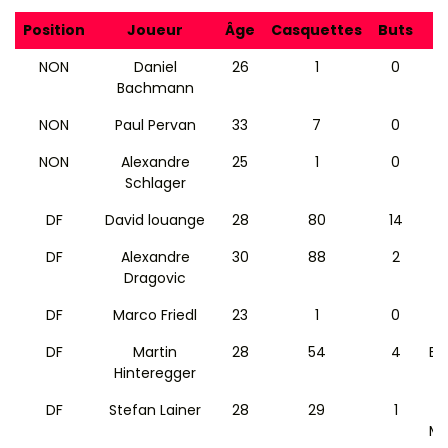
Position
Joueur
Âge
Casquettes
Buts
NON
Daniel
26
1
0
Bachmann
NON
Paul Pervan
33
7
0
NON
Alexandre
25
1
0
Schlager
DF
David louange
28
80
14
DF
Alexandre
30
88
2
Dragovic
DF
Marco Friedl
23
1
0
DF
Martin
28
54
4
Ei
Hinteregger
DF
Stefan Lainer
28
29
1
Mö