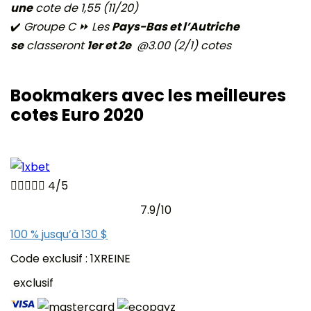
une
cote de 1,55 (11/20)
✔️
Groupe C ⏩ Les
Pays-Bas et l’Autriche
se
classeront
1er et 2e
@3.00 (2/1) cotes
Bookmakers avec les meilleures
cotes Euro 2020





4/5
7.9/10
100 % jusqu’à 130 $
Code exclusif : 1XREINE
exclusif