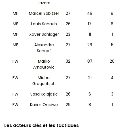
Lazaro
MF
Marcel Sabitzer
27
49
8
MF
Louis Schaub
26
17
6
MF
Xaver Schlager
23
11
1
MF
Alexandre
27
26
5
Schopf
FW
Marko
32
87
26
Arnautovic
FW
Michel
27
21
4
Gregoritsch
FW
Sasa Kalajdzic
26
6
3
FW
Karim Onisiwo
29
8
1
Les acteurs clés et les tactiques