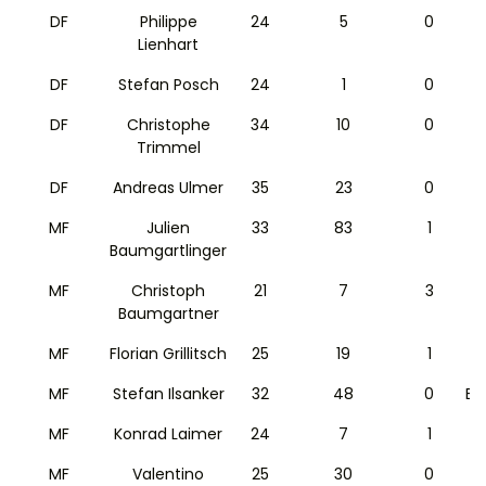
DF
Philippe
24
5
0
Lienhart
DF
Stefan Posch
24
1
0
1
DF
Christophe
34
10
0
Trimmel
DF
Andreas Ulmer
35
23
0
R
MF
Julien
33
83
1
B
Baumgartlinger
MF
Christoph
21
7
3
1
Baumgartner
MF
Florian Grillitsch
25
19
1
1
MF
Stefan Ilsanker
32
48
0
Ei
MF
Konrad Laimer
24
7
1
MF
Valentino
25
30
0