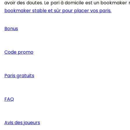
avoir des doutes. Le pari à domicile est un bookmaker
bookmaker stable et sûr pour placer vos paris.
Bonus
Code promo
Paris gratuits
FAQ
Avis des joueurs