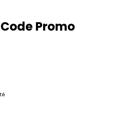
 Code Promo
té