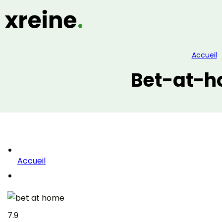
Accueil
Bet-at-h
Accueil
7.9