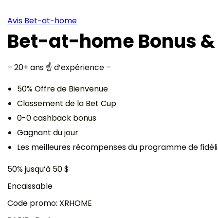
Avis Bet-at-home
Bet-at-home Bonus &
– 20+ ans ☝ d’expérience –
50% Offre de Bienvenue
Classement de la Bet Cup
0-0 cashback bonus
Gagnant du jour
Les meilleures récompenses du programme de fidéli
50% jusqu’à 50 $
Encaissable
Code promo: XRHOME