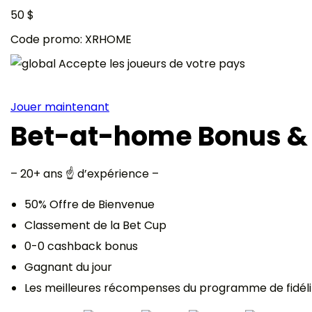
50 $
Code promo: XRHOME
Accepte les joueurs de votre pays
Jouer maintenant
Bet-at-home Bonus &
– 20+ ans ☝ d’expérience –
50% Offre de Bienvenue
Classement de la Bet Cup
0-0 cashback bonus
Gagnant du jour
Les meilleures récompenses du programme de fidéli