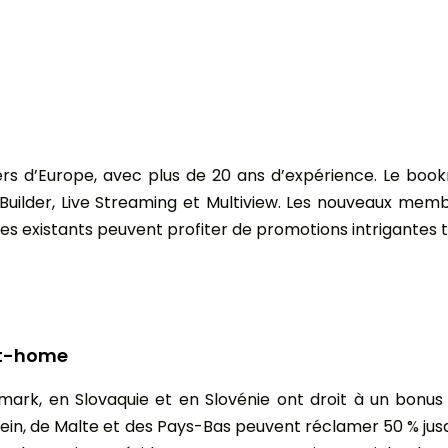
ers d’Europe, avec plus de 20 ans d’expérience. Le book
et Builder, Live Streaming et Multiview. Les nouveaux m
 existants peuvent profiter de promotions intrigantes te
-at-home
emark, en Slovaquie et en Slovénie ont droit à un bonus
ein, de Malte et des Pays-Bas peuvent réclamer 50 % ju