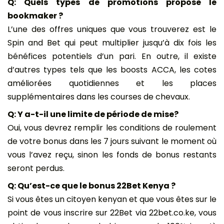
Q: Quels types de promotions propose le
bookmaker ?
L’une des offres uniques que vous trouverez est le
Spin and Bet qui peut multiplier jusqu’à dix fois les
bénéfices potentiels d’un pari. En outre, il existe
d’autres types tels que les boosts ACCA, les cotes
améliorées quotidiennes et les places
supplémentaires dans les courses de chevaux.
Q: Y a-t-il une limite de période de mise?
Oui, vous devrez remplir les conditions de roulement
de votre bonus dans les 7 jours suivant le moment où
vous l’avez reçu, sinon les fonds de bonus restants
seront perdus.
Q: Qu’est-ce que le bonus 22Bet Kenya ?
Si vous êtes un citoyen kenyan et que vous êtes sur le
point de vous inscrire sur 22Bet via 22bet.co.ke, vous