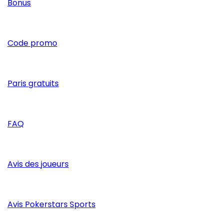
Bonus
Code promo
Paris gratuits
FAQ
Avis des joueurs
Avis Pokerstars Sports