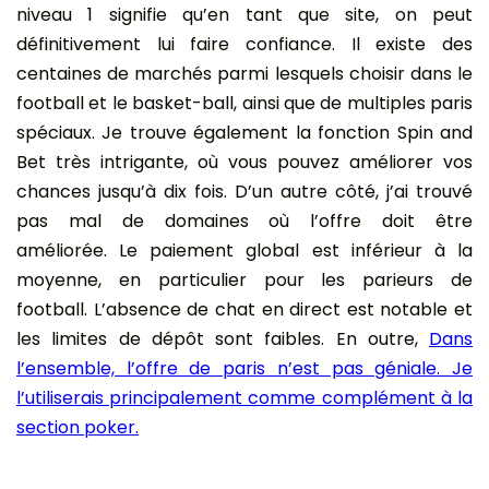
niveau 1 signifie qu’en tant que site, on peut
définitivement lui faire confiance. Il existe des
centaines de marchés parmi lesquels choisir dans le
football et le basket-ball, ainsi que de multiples paris
spéciaux. Je trouve également la fonction Spin and
Bet très intrigante, où vous pouvez améliorer vos
chances jusqu’à dix fois. D’un autre côté, j’ai trouvé
pas mal de domaines où l’offre doit être
améliorée. Le paiement global est inférieur à la
moyenne, en particulier pour les parieurs de
football. L’absence de chat en direct est notable et
les limites de dépôt sont faibles. En outre,
Dans
l’ensemble, l’offre de paris n’est pas géniale. Je
l’utiliserais principalement comme complément à la
section poker.