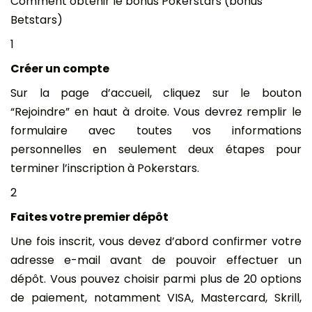
Comment obtenir le bonus Pokerstars (bonus
Betstars)
1
Créer un compte
Sur la page d’accueil, cliquez sur le bouton
“Rejoindre” en haut à droite. Vous devrez remplir le
formulaire avec toutes vos informations
personnelles en seulement deux étapes pour
terminer l’inscription à Pokerstars.
2
Faites votre premier dépôt
Une fois inscrit, vous devez d’abord confirmer votre
adresse e-mail avant de pouvoir effectuer un
dépôt. Vous pouvez choisir parmi plus de 20 options
de paiement, notamment VISA, Mastercard, Skrill,