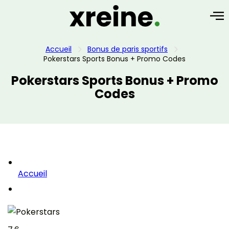
Accueil
Bonus de paris sportifs
Pokerstars Sports Bonus + Promo Codes
Pokerstars Sports Bonus + Promo
Codes
Accueil