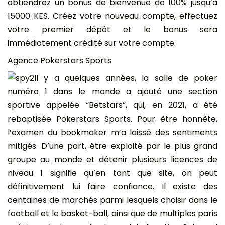
obtiendrez un bonus de bienvenue de 100% jusqu’à
15000 KES. Créez votre nouveau compte, effectuez
votre premier dépôt et le bonus sera
immédiatement crédité sur votre compte.
Agence Pokerstars Sports
Il y a quelques années, la salle de poker
numéro 1 dans le monde a ajouté une section
sportive appelée “Betstars”, qui, en 2021, a été
rebaptisée Pokerstars Sports. Pour être honnête,
l’examen du bookmaker m’a laissé des sentiments
mitigés. D’une part, être exploité par le plus grand
groupe au monde et détenir plusieurs licences de
niveau 1 signifie qu’en tant que site, on peut
définitivement lui faire confiance. Il existe des
centaines de marchés parmi lesquels choisir dans le
football et le basket-ball, ainsi que de multiples paris