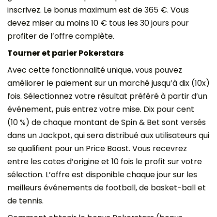
inscrivez. Le bonus maximum est de 365 €. Vous
devez miser au moins 10 € tous les 30 jours pour
profiter de l’offre complète.
Tourner et parier Pokerstars
Avec cette fonctionnalité unique, vous pouvez
améliorer le paiement sur un marché jusqu’à dix (10x)
fois. Sélectionnez votre résultat préféré à partir d’un
événement, puis entrez votre mise. Dix pour cent
(10 %) de chaque montant de Spin & Bet sont versés
dans un Jackpot, qui sera distribué aux utilisateurs qui
se qualifient pour un Price Boost. Vous recevrez
entre les cotes d’origine et 10 fois le profit sur votre
sélection. L’offre est disponible chaque jour sur les
meilleurs événements de football, de basket-ball et
de tennis.