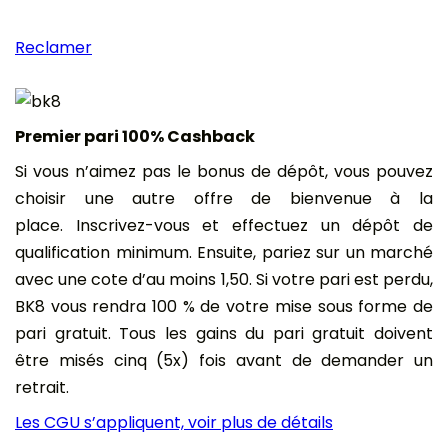
Reclamer
Premier pari 100% Cashback
Si vous n’aimez pas le bonus de dépôt, vous pouvez
choisir une autre offre de bienvenue à la
place. Inscrivez-vous et effectuez un dépôt de
qualification minimum. Ensuite, pariez sur un marché
avec une cote d’au moins 1,50. Si votre pari est perdu,
BK8 vous rendra 100 % de votre mise sous forme de
pari gratuit. Tous les gains du pari gratuit doivent
être misés cinq (5x) fois avant de demander un
retrait.
Les CGU s’appliquent, voir plus de détails