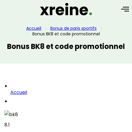
Accueil
Bonus de paris sportifs
Bonus BK8 et code promotionnel
Bonus BK8 et code promotionnel
Accueil
8.1