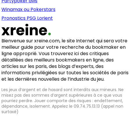
Partypoker avis
Winamax ou Pokerstars
Pronostics PSG Lorient
Bienvenue sur xreine.com, le site Internet qui sera votre
meilleur guide pour votre recherche du bookmaker en
ligne approprié. Vous trouverez ici des critiques
détaillées des meilleurs bookmakers en ligne, des
articles sur les paris, des blogs d’experts, des
informations privilégiées sur toutes les sociétés de paris
et les dernières nouvelles de l’industrie du jeu.
Les jeux d’argent et de hasard sont interdits aux mineurs. Ne
misez pas des sommes d’argent supérieures à ce que vous
pourriez perdre. Jouer comporte des risques : endettement,
dépendance, isolement. Appelez le 09.74.75.13.13 (appel non
surtaxé)