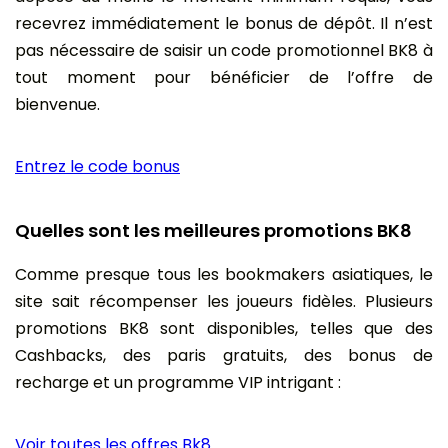
recevrez immédiatement le bonus de dépôt. Il n’est
pas nécessaire de saisir un code promotionnel BK8 à
tout moment pour bénéficier de l’offre de
bienvenue.
Entrez le code bonus
Quelles sont les meilleures promotions BK8
Comme presque tous les bookmakers asiatiques, le
site sait récompenser les joueurs fidèles. Plusieurs
promotions BK8 sont disponibles, telles que des
Cashbacks, des paris gratuits, des bonus de
recharge et un programme VIP intrigant :
Voir toutes les offres Bk8