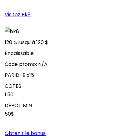
Visitez Bk8
120 % jusqu’à 120 $
Encaissable
Code promo: N/A
PARID+B x15
COTES
1.50
DÉPÔT MIN
50$
Obtenir le bonus