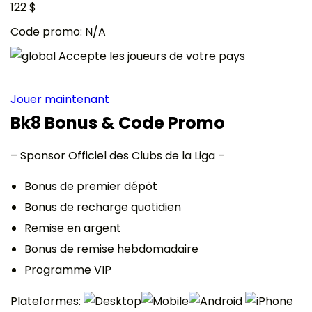
122 $
Code promo: N/A
Accepte les joueurs de votre pays
Jouer maintenant
Bk8 Bonus & Code Promo
– Sponsor Officiel des Clubs de la Liga –
Bonus de premier dépôt
Bonus de recharge quotidien
Remise en argent
Bonus de remise hebdomadaire
Programme VIP
Plateformes: