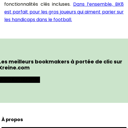
fonctionnalités clés incluses.
Dans l’ensemble, BK8
est parfait pour les gros joueurs qui aiment parier sur
les handicaps dans le football.
Les meilleurs bookmakers à portée de clic sur
Xreine.com
Pariez maintenant
À propos