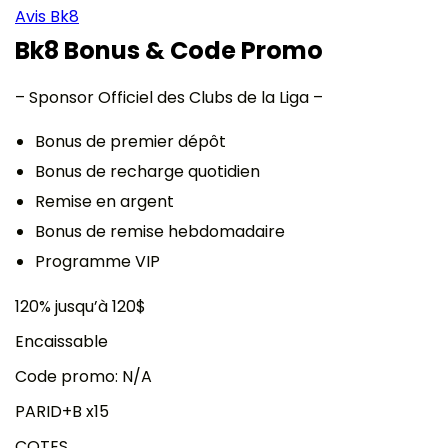
Avis Bk8
Bk8 Bonus & Code Promo
– Sponsor Officiel des Clubs de la Liga –
Bonus de premier dépôt
Bonus de recharge quotidien
Remise en argent
Bonus de remise hebdomadaire
Programme VIP
120% jusqu’à 120$
Encaissable
Code promo: N/A
PARID+B x15
COTES