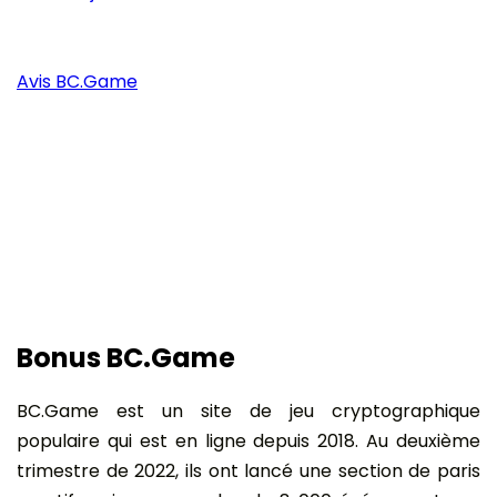
Avis BC.Game
Bonus BC.Game
BC.Game est un site de jeu cryptographique
populaire qui est en ligne depuis 2018. Au deuxième
trimestre de 2022, ils ont lancé une section de paris