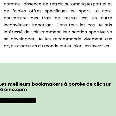
comme l’absence de retrait automatique/partiel et
de faibles offres spécifiques au sport. La non-
couverture des frais de retrait est un autre
inconvénient important. Dans tous les cas, Je suis
intéressé de voir comment leur section sportive va
se développer. Je les recommande vivement aux
crypto-parieurs du monde entier, alors essayez-les.
Les meilleurs bookmakers à portée de clic sur
Xreine.com
Pariez maintenant