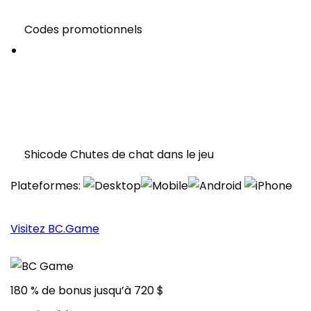
Codes promotionnels
Shicode Chutes de chat dans le jeu
Plateformes:
Visitez BC.Game
180 % de bonus jusqu’à 720 $