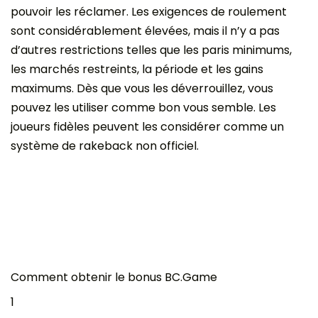
pouvoir les réclamer. Les exigences de roulement
sont considérablement élevées, mais il n’y a pas
d’autres restrictions telles que les paris minimums,
les marchés restreints, la période et les gains
maximums. Dès que vous les déverrouillez, vous
pouvez les utiliser comme bon vous semble. Les
joueurs fidèles peuvent les considérer comme un
système de rakeback non officiel.
Comment obtenir le bonus BC.Game
1