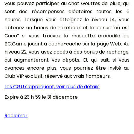
vous pouvez participer au chat Gouttes de pluie, qui
sont des récompenses aléatoires toutes les 6
heures. Lorsque vous atteignez le niveau 14, vous
obtenez un bonus de rakeback et le bonus “où est
Coco” si vous trouvez la mascotte crocodile de
BC.Game jouant à cache-cache sur la page Web. Au
niveau 22, vous avez accès à des bonus de recharge,
qui augmenteront vos dépôts. Et qui sait, si vous
avancez encore plus, vous pourriez être invité au
Club VIP exclusif, réservé aux vrais flambeurs.
Les CGU s’appliquent, voir plus de détails
Expire à 23 h 59 le 31 décembre
Reclamer