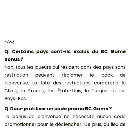
FAQ
Q: Certains pays sont-ils exclus du BC Game
Bonus ?
Non, tous les joueurs qui résident dans des pays sans
restriction peuvent réclamer le pack de
bienvenue. La liste des restrictions comprend la
Chine, la France, les États-Unis, la Turquie et les
Pays-Bas.
Q: Dois-je utiliser un code promo BC.Game ?
Le bonus de bienvenue ne nécessite aucun code
promotionnel pour le déclencher. De plus, au lieu de