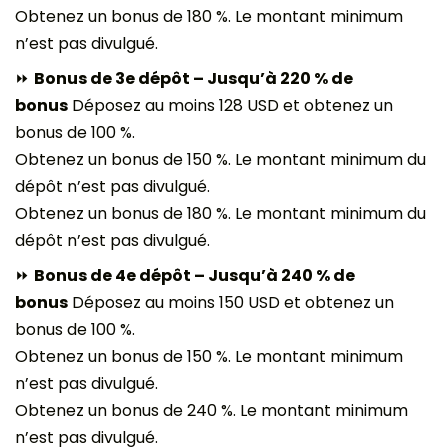
Obtenez un bonus de 180 %. Le montant minimum
n’est pas divulgué.
⏩
Bonus de 3e dépôt – Jusqu’à 220 % de
bonus
Déposez au moins 128 USD et obtenez un
bonus de 100 %.
Obtenez un bonus de 150 %. Le montant minimum du
dépôt n’est pas divulgué.
Obtenez un bonus de 180 %. Le montant minimum du
dépôt n’est pas divulgué.
⏩
Bonus de 4e dépôt – Jusqu’à 240 % de
bonus
Déposez au moins 150 USD et obtenez un
bonus de 100 %.
Obtenez un bonus de 150 %. Le montant minimum
n’est pas divulgué.
Obtenez un bonus de 240 %. Le montant minimum
n’est pas divulgué.