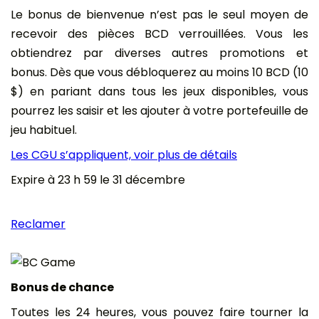
Le bonus de bienvenue n’est pas le seul moyen de
recevoir des pièces BCD verrouillées. Vous les
obtiendrez par diverses autres promotions et
bonus. Dès que vous débloquerez au moins 10 BCD (10
$) en pariant dans tous les jeux disponibles, vous
pourrez les saisir et les ajouter à votre portefeuille de
jeu habituel.
Les CGU s’appliquent, voir plus de détails
Expire à 23 h 59 le 31 décembre
Reclamer
Bonus de chance
Toutes les 24 heures, vous pouvez faire tourner la