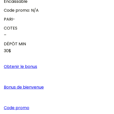
Encaissable
Code promo: N/A
PARI-
COTES
–
DÉPÔT MIN
30$
Obtenir le bonus
Bonus de bienvenue
Code promo