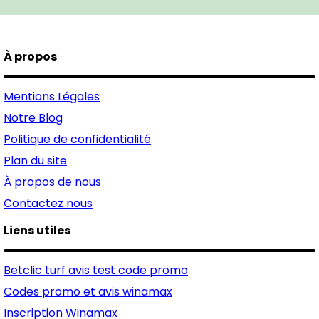
À propos
Mentions Légales
Notre Blog
Politique de confidentialité
Plan du site
À propos de nous
Contactez nous
Liens utiles
Betclic turf avis test code promo
Codes promo et avis winamax
Inscription Winamax