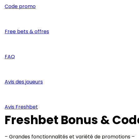
Code promo
Free bets & offres
FAQ
Avis des joueurs
Avis Freshbet
Freshbet Bonus & Co
– Grandes fonctionnalités et variété de promotions –