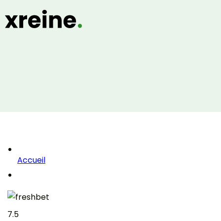
Accueil
7.5