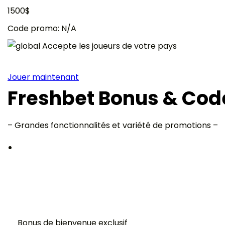
1500$
Code promo: N/A
Accepte les joueurs de votre pays
Jouer maintenant
Freshbet Bonus & Co
– Grandes fonctionnalités et variété de promotions –
Bonus de bienvenue exclusif