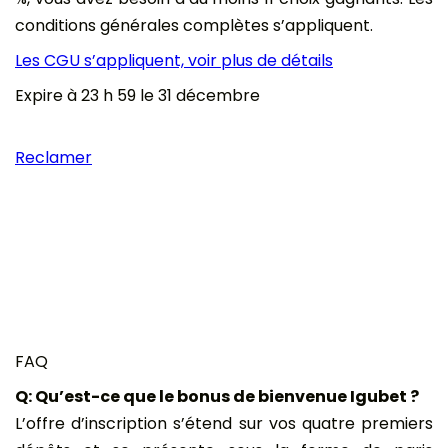
conditions générales complètes s’appliquent.
Les CGU s’appliquent, voir plus de détails
Expire à 23 h 59 le 31 décembre
Reclamer
FAQ
Q: Qu’est-ce que le bonus de bienvenue Igubet ?
L’offre d’inscription s’étend sur vos quatre premiers