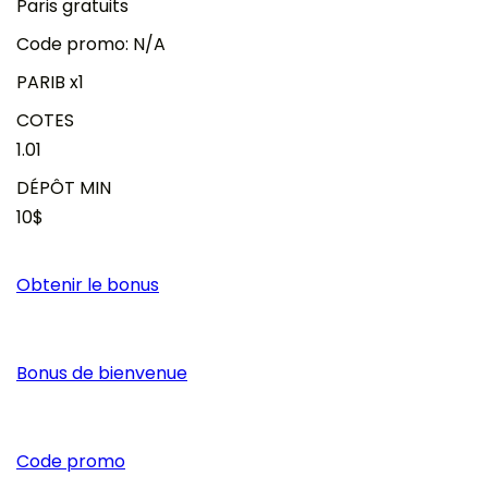
Paris gratuits
Code promo: N/A
PARIB x1
COTES
1.01
DÉPÔT MIN
10$
Obtenir le bonus
Bonus de bienvenue
Code promo