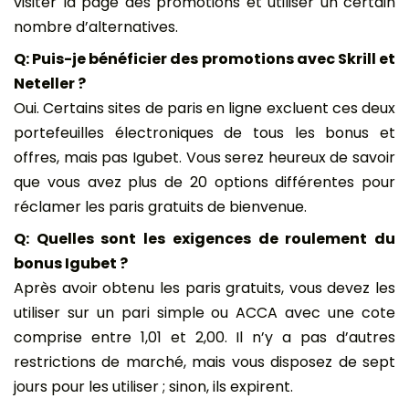
visiter la page des promotions et utiliser un certain
nombre d’alternatives.
Q: Puis-je bénéficier des promotions avec Skrill et
Neteller ?
Oui. Certains sites de paris en ligne excluent ces deux
portefeuilles électroniques de tous les bonus et
offres, mais pas Igubet. Vous serez heureux de savoir
que vous avez plus de 20 options différentes pour
réclamer les paris gratuits de bienvenue.
Q: Quelles sont les exigences de roulement du
bonus Igubet ?
Après avoir obtenu les paris gratuits, vous devez les
utiliser sur un pari simple ou ACCA avec une cote
comprise entre 1,01 et 2,00. Il n’y a pas d’autres
restrictions de marché, mais vous disposez de sept
jours pour les utiliser ; sinon, ils expirent.