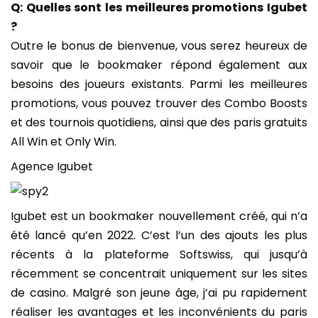
Q: Quelles sont les meilleures promotions Igubet
?
Outre le bonus de bienvenue, vous serez heureux de
savoir que le bookmaker répond également aux
besoins des joueurs existants. Parmi les meilleures
promotions, vous pouvez trouver des Combo Boosts
et des tournois quotidiens, ainsi que des paris gratuits
All Win et Only Win.
Agence Igubet
Igubet est un bookmaker nouvellement créé, qui n’a
été lancé qu’en 2022. C’est l’un des ajouts les plus
récents à la plateforme Softswiss, qui jusqu’à
récemment se concentrait uniquement sur les sites
de casino. Malgré son jeune âge, j’ai pu rapidement
réaliser les avantages et les inconvénients du paris