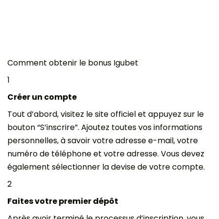
Comment obtenir le bonus Igubet
1
Créer un compte
Tout d’abord, visitez le site officiel et appuyez sur le
bouton “S’inscrire”. Ajoutez toutes vos informations
personnelles, à savoir votre adresse e-mail, votre
numéro de téléphone et votre adresse. Vous devez
également sélectionner la devise de votre compte.
2
Faites votre premier dépôt
Après avoir terminé le processus d’inscription, vous