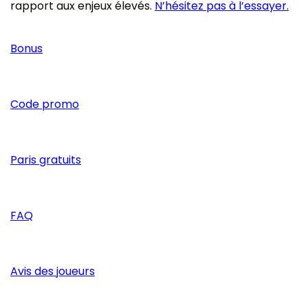
rapport aux enjeux élevés.
N’hésitez pas à l’essayer.
Bonus
Code promo
Paris gratuits
FAQ
Avis des joueurs