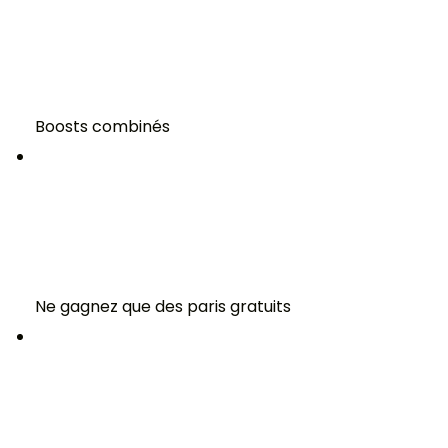
Boosts combinés
Ne gagnez que des paris gratuits