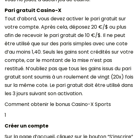
Pari gratuit Casino-X
Tout d’abord, vous devez activer le pari gratuit sur
votre compte. Après cela, déposez 20 €/$ ou plus
afin de recevoir le pari gratuit de 10 €/$. Il ne peut
être utilisé que sur des paris simples avec une cote
d’au moins 1,40. Seuls les gains sont crédités sur votre
compte, car le montant de la mise n’est pas
restitué. N’oubliez pas que tous les gains issus du pari
gratuit sont soumis à un roulement de vingt (20x) fois
sur la même cote. Le pari gratuit doit être utilisé dans
les 3 jours suivant son activation.
Comment obtenir le bonus Casino-X Sports
1
Créer un compte
Sur la page d’accueil, cliquez sur le bouton “S’inscrire”