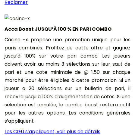
Reclamer
Acca Boost JUSQU’À 100 % EN PARI COMBO
Casino -x propose une promotion unique pour les
paris combinés. Profitez de cette offre et gagnez
jusqu’à 100% sur votre pari combo. Les joueurs
doivent avoir au moins 3 sélections sur leur saut de
pari et une cote minimale de @ 1,50 sur chaque
marché pour être éligibles à cette promotion. Si un
joueur a 20 sélections sur un bulletin de pari, il
recevra jusqu’à 100% d’augmentation de cotes. Si une
sélection est annulée, le combo boost restera actif
pour les autres options. Les conditions générales
s’appliquent.
Les CGU s’appliquent, voir plus de détails