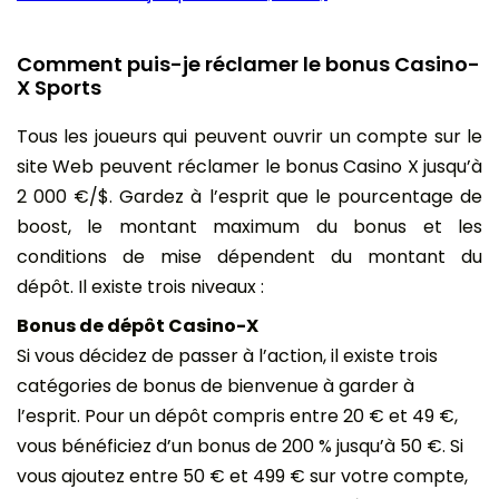
Comment puis-je réclamer le bonus Casino-
X Sports
Tous les joueurs qui peuvent ouvrir un compte sur le
site Web peuvent réclamer le bonus Casino X jusqu’à
2 000 €/$. Gardez à l’esprit que le pourcentage de
boost, le montant maximum du bonus et les
conditions de mise dépendent du montant du
dépôt. Il existe trois niveaux :
Bonus de dépôt Casino-X
Si vous décidez de passer à l’action, il existe trois
catégories de bonus de bienvenue à garder à
l’esprit. Pour un dépôt compris entre 20 € et 49 €,
vous bénéficiez d’un bonus de 200 % jusqu’à 50 €. Si
vous ajoutez entre 50 € et 499 € sur votre compte,