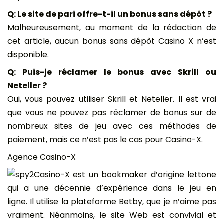
Q: Le site de pari offre-t-il un bonus sans dépôt ?
Malheureusement, au moment de la rédaction de
cet article, aucun bonus sans dépôt Casino X n’est
disponible.
Q: Puis-je réclamer le bonus avec Skrill ou
Neteller ?
Oui, vous pouvez utiliser Skrill et Neteller. Il est vrai
que vous ne pouvez pas réclamer de bonus sur de
nombreux sites de jeu avec ces méthodes de
paiement, mais ce n’est pas le cas pour Casino-X.
Agence Casino-X
Casino-X est un bookmaker d’origine lettone
qui a une décennie d’expérience dans le jeu en
ligne. Il utilise la plateforme Betby, que je n’aime pas
vraiment. Néanmoins, le site Web est convivial et