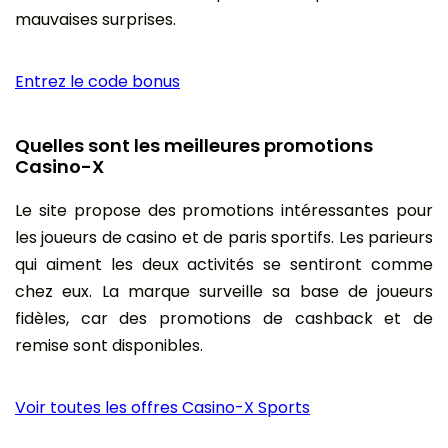
mauvaises surprises.
Entrez le code bonus
Quelles sont les meilleures promotions
Casino-X
Le site propose des promotions intéressantes pour
les joueurs de casino et de paris sportifs. Les parieurs
qui aiment les deux activités se sentiront comme
chez eux. La marque surveille sa base de joueurs
fidèles, car des promotions de cashback et de
remise sont disponibles.
Voir toutes les offres Casino-X Sports