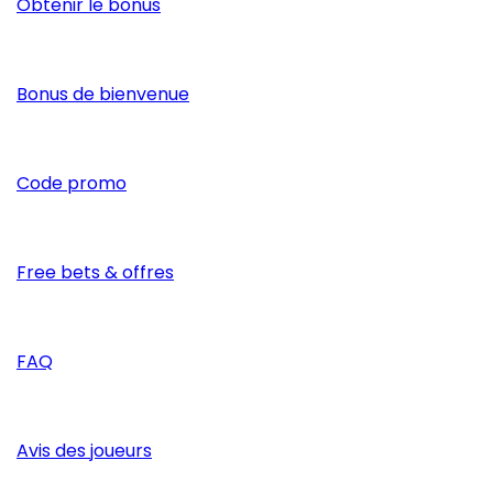
Obtenir le bonus
Bonus de bienvenue
Code promo
Free bets & offres
FAQ
Avis des joueurs