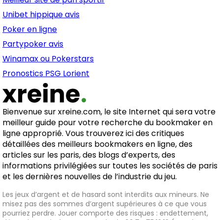
Unibet hippique avis
Poker en ligne
Partypoker avis
Winamax ou Pokerstars
Pronostics PSG Lorient
Bienvenue sur xreine.com, le site Internet qui sera votre
meilleur guide pour votre recherche du bookmaker en
ligne approprié. Vous trouverez ici des critiques
détaillées des meilleurs bookmakers en ligne, des
articles sur les paris, des blogs d’experts, des
informations privilégiées sur toutes les sociétés de paris
et les dernières nouvelles de l’industrie du jeu.
Les jeux d’argent et de hasard sont interdits aux mineurs. Ne
misez pas des sommes d’argent supérieures à ce que vous
pourriez perdre. Jouer comporte des risques : endettement,