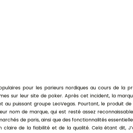
opulaires pour les parieurs nordiques au cours de la p
es sur leur site de poker. Après cet incident, la marqu
 au puissant groupe LeoVegas. Pourtant, le produit de 
leur nom de marque, qui est resté assez reconnaissable 
rchés de paris, ainsi que des fonctionnalités essentielle
claire de la fiabilité et de la qualité. Cela étant dit, J