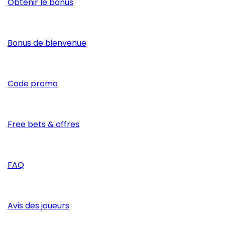
Obtenir le bonus
Bonus de bienvenue
Code promo
Free bets & offres
FAQ
Avis des joueurs