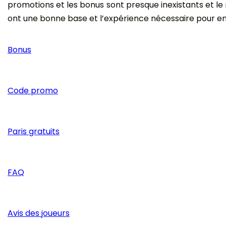
promotions et les bonus sont presque inexistants et l
ont une bonne base et l’expérience nécessaire pour e
Bonus
Code promo
Paris gratuits
FAQ
Avis des joueurs