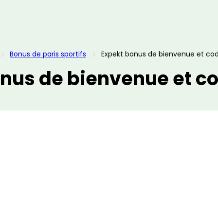
Bonus de paris sportifs
Expekt bonus de bienvenue et c
onus de bienvenue et c