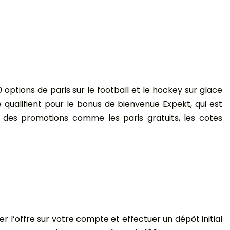
options de paris sur le football et le hockey sur glace
 qualifient pour le bonus de bienvenue Expekt, qui est
 des promotions comme les paris gratuits, les cotes
r l’offre sur votre compte et effectuer un dépôt initial