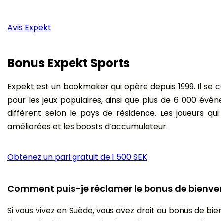
Avis Expekt
Bonus Expekt Sports
Expekt est un bookmaker qui opère depuis 1999. Il se c
pour les jeux populaires, ainsi que plus de 6 000 évé
différent selon le pays de résidence. Les joueurs 
améliorées et les boosts d’accumulateur.
Obtenez un pari gratuit de 1 500 SEK
Comment puis-je réclamer le bonus de bienve
Si vous vivez en Suède, vous avez droit au bonus de bie