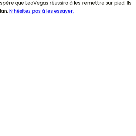
ère que LeoVegas réussira à les remettre sur pied. Ils
lan.
N’hésitez pas à les essayer.