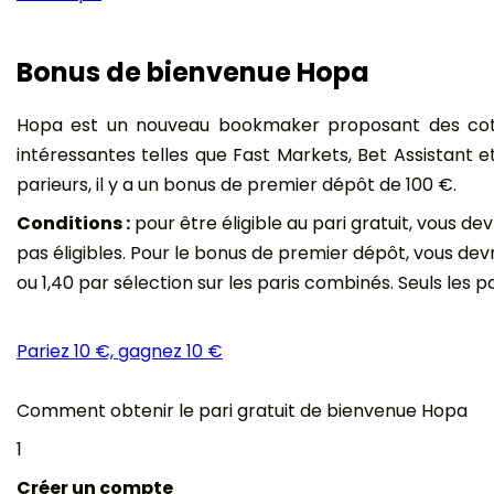
Bonus de bienvenue Hopa
Hopa est un nouveau bookmaker proposant des cotes
intéressantes telles que Fast Markets, Bet Assistant e
parieurs, il y a un bonus de premier dépôt de 100 €.
Conditions :
pour être éligible au pari gratuit, vous de
pas éligibles. Pour le bonus de premier dépôt, vous devr
ou 1,40 par sélection sur les paris combinés. Seuls les 
Pariez 10 €, gagnez 10 €
Comment obtenir le pari gratuit de bienvenue Hopa
1
Créer un compte