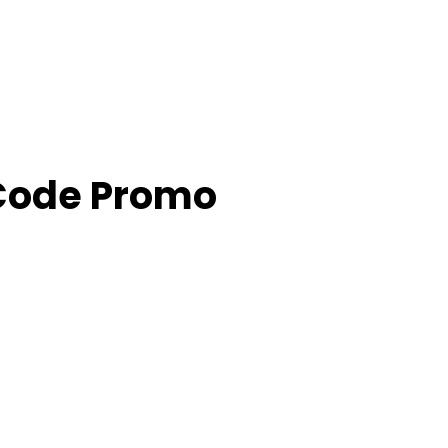
 Code Promo