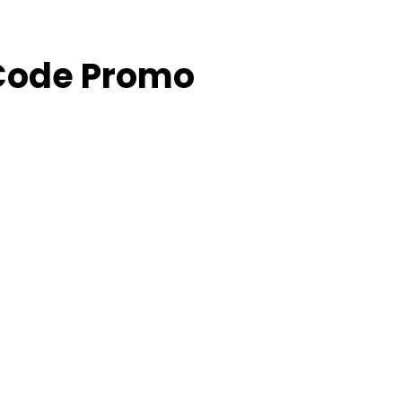
 Code Promo