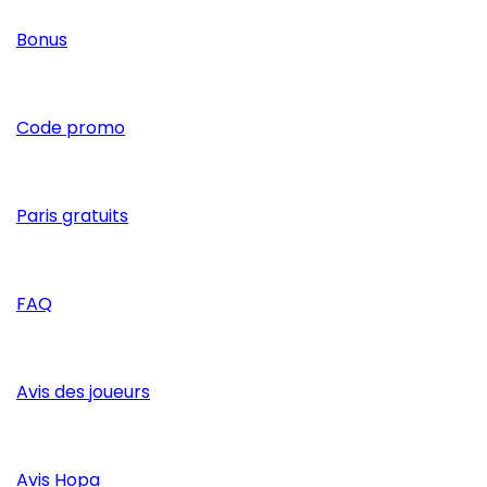
Bonus
Code promo
Paris gratuits
FAQ
Avis des joueurs
Avis Hopa