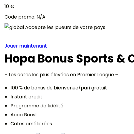
10 €
Code promo: N/A
Accepte les joueurs de votre pays
Jouer maintenant
Hopa Bonus Sports &
– Les cotes les plus élevées en Premier League –
100 % de bonus de bienvenue/pari gratuit
Instant credit
Programme de fidélité
Acca Boost
Cotes améliorées