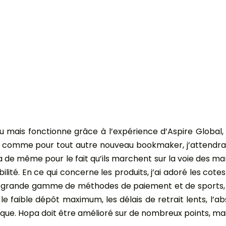
mais fonctionne grâce à l’expérience d’Aspire Global,
e, comme pour tout autre nouveau bookmaker, j’attendrai
a de même pour le fait qu’ils marchent sur la voie des 
bilité. En ce qui concerne les produits, j’ai adoré les cotes
a grande gamme de méthodes de paiement et de sports, 
 le faible dépôt maximum, les délais de retrait lents, l’
tique. Hopa doit être amélioré sur de nombreux points, ma