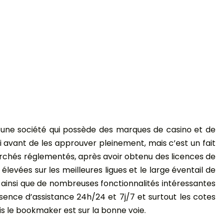
 une société qui possède des marques de casino et de
 avant de les approuver pleinement, mais c’est un fait
marchés réglementés, après avoir obtenu des licences de
 élevées sur les meilleures ligues et le large éventail de
ainsi que de nombreuses fonctionnalités intéressantes
absence d’assistance 24h/24 et 7j/7 et surtout les cotes
is le bookmaker est sur la bonne voie.