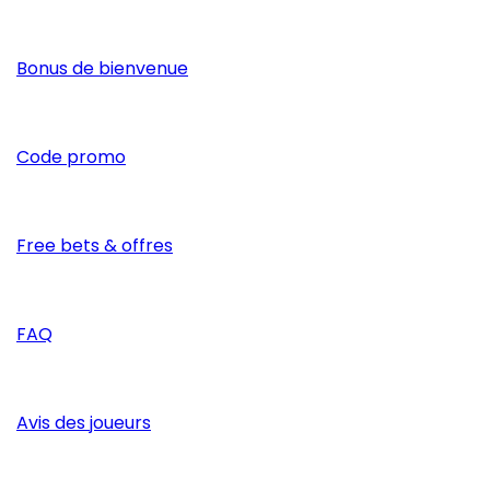
Bonus de bienvenue
Code promo
Free bets & offres
FAQ
Avis des joueurs