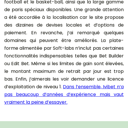
football et le basket-ball, ainsi que la large gamme
de paris spéciaux disponibles. Une grande attention
a été accordée à la localisation car le site propose
des dizaines de devises locales et d’options de
paiement. En revanche, j’ai remarqué quelques
domaines qui peuvent être améliorés. La plate-
forme alimentée par Soft-labs n’inclut pas certaines
fonctionnalités indispensables telles que Bet Builder
ou Edit Bet. Même si les limites de gain sont élevées,
le montant maximum de retrait par jour est trop
bas. Enfin, j’aimerais les voir demander une licence
d’exploitation de niveau 1.
Dans l’ensemble, Ivibet n’a
pas beaucoup d’années d’expérience mais vaut
vraiment la peine d’essayer.