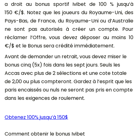
a droit au bonus sportif Ivibet de 100 % jusqu’à
150 €/$. Notez que les joueurs du Royaume-Uni, des
Pays-Bas, de France, du Royaume-Uni ou d’Australie
ne sont pas autorisés à créer un compte. Pour
réclamer l’Offre, vous devez déposer au moins 10
€/$ et le Bonus sera crédité immédiatement.
Avant de demander un retrait, vous devez miser le
bonus cinq (5x) fois dans les sept jours. Seuls les
Accas avec plus de 2 sélections et une cote totale
de 2,00 ou plus compteront. Gardez à l’esprit que les
paris encaissés ou nuls ne seront pas pris en compte
dans les exigences de roulement.
Obtenez 100% jusqu’à 150$
Comment obtenir le bonus Ivibet