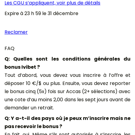
Les CGU s’appliquent, voir plus de détails
Expire à 23 h 59 le 31 décembre
Reclamer
FAQ
Q: Quelles sont les conditions générales du
bonus Ivibet ?
Tout d’abord, vous devez vous inscrire à l’offre et
déposer 10 €/$ ou plus. Ensuite, vous devez reporter
le bonus cinq (5x) fois sur Accas (2+ sélections) avec
une cote d’au moins 2,00 dans les sept jours avant de
demander un retrait.
Q: Y a-t-il des pays où je peux m’inscrire mais ne
pas recevoir le bonus ?
En fait, oui. Même s’ils sont autorisés à s’inscrire, les