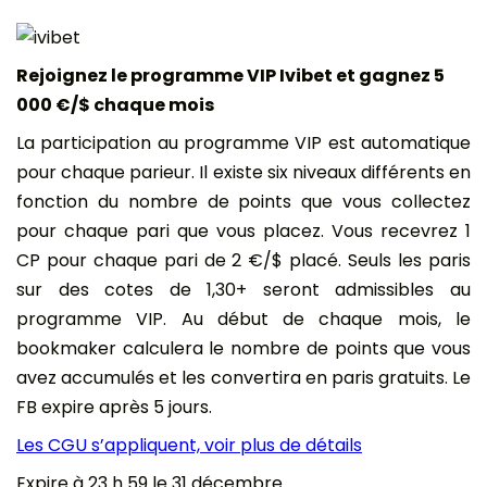
Rejoignez le programme VIP Ivibet et gagnez 5
000 €/$ chaque mois
La participation au programme VIP est automatique
pour chaque parieur. Il existe six niveaux différents en
fonction du nombre de points que vous collectez
pour chaque pari que vous placez. Vous recevrez 1
CP pour chaque pari de 2 €/$ placé. Seuls les paris
sur des cotes de 1,30+ seront admissibles au
programme VIP. Au début de chaque mois, le
bookmaker calculera le nombre de points que vous
avez accumulés et les convertira en paris gratuits. Le
FB expire après 5 jours.
Les CGU s’appliquent, voir plus de détails
Expire à 23 h 59 le 31 décembre