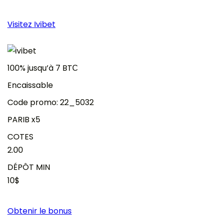
Visitez Ivibet
100% jusqu’à 7 BTС
Encaissable
Code promo: 22_5032
PARIB x5
COTES
2.00
DÉPÔT MIN
10$
Obtenir le bonus