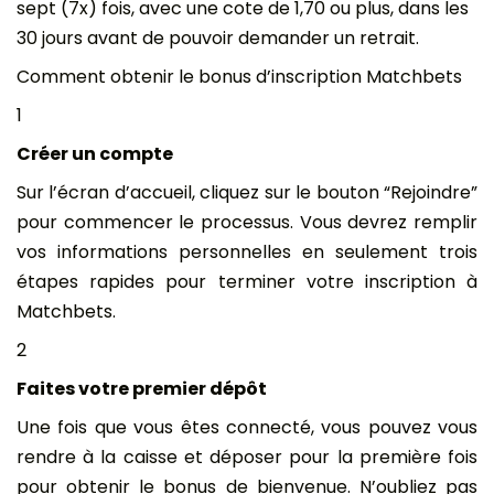
sept (7x) fois, avec une cote de 1,70 ou plus, dans les
30 jours avant de pouvoir demander un retrait.
Comment obtenir le bonus d’inscription Matchbets
1
Créer un compte
Sur l’écran d’accueil, cliquez sur le bouton “Rejoindre”
pour commencer le processus. Vous devrez remplir
vos informations personnelles en seulement trois
étapes rapides pour terminer votre inscription à
Matchbets.
2
Faites votre premier dépôt
Une fois que vous êtes connecté, vous pouvez vous
rendre à la caisse et déposer pour la première fois
pour obtenir le bonus de bienvenue. N’oubliez pas