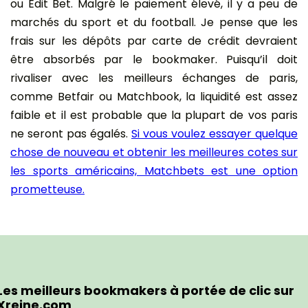
ou Edit Bet. Malgré le paiement élevé, il y a peu de
marchés du sport et du football. Je pense que les
frais sur les dépôts par carte de crédit devraient
être absorbés par le bookmaker. Puisqu’il doit
rivaliser avec les meilleurs échanges de paris,
comme Betfair ou Matchbook, la liquidité est assez
faible et il est probable que la plupart de vos paris
ne seront pas égalés.
Si vous voulez essayer quelque
chose de nouveau et obtenir les meilleures cotes sur
les sports américains, Matchbets est une option
prometteuse.
Les meilleurs bookmakers à portée de clic sur
Xreine.com