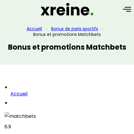
Accueil
Bonus de paris sportifs
Bonus et promotions Matchbets
Bonus et promotions Matchbets
Accueil
6.9