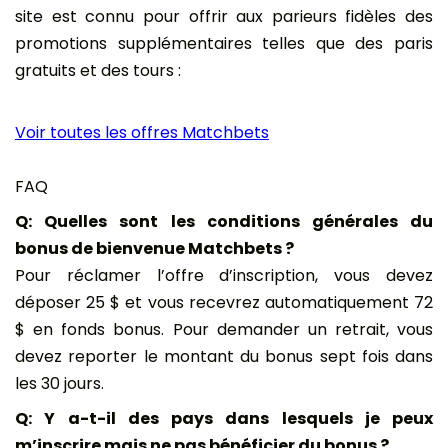
site est connu pour offrir aux parieurs fidèles des
promotions supplémentaires telles que des paris
gratuits et des tours :
Voir toutes les offres Matchbets
FAQ
Q: Quelles sont les conditions générales du
bonus de bienvenue Matchbets ?
Pour réclamer l’offre d’inscription, vous devez
déposer 25 $ et vous recevrez automatiquement 72
$ en fonds bonus. Pour demander un retrait, vous
devez reporter le montant du bonus sept fois dans
les 30 jours.
Q: Y a-t-il des pays dans lesquels je peux
m’inscrire mais ne pas bénéficier du bonus ?