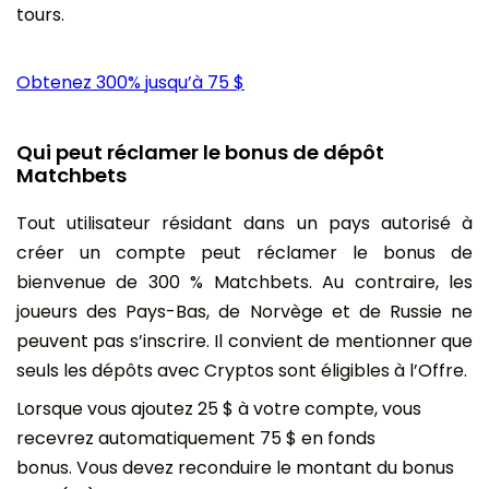
tours.
Obtenez 300% jusqu’à 75 $
Qui peut réclamer le bonus de dépôt
Matchbets
Tout utilisateur résidant dans un pays autorisé à
créer un compte peut réclamer le bonus de
bienvenue de 300 % Matchbets. Au contraire, les
joueurs des Pays-Bas, de Norvège et de Russie ne
peuvent pas s’inscrire. Il convient de mentionner que
seuls les dépôts avec Cryptos sont éligibles à l’Offre.
Lorsque vous ajoutez 25 $ à votre compte, vous
recevrez automatiquement 75 $ en fonds
bonus. Vous devez reconduire le montant du bonus