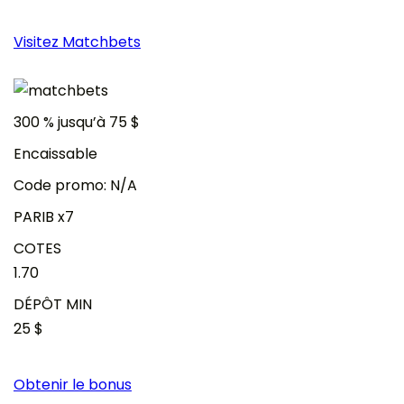
Visitez Matchbets
300 % jusqu’à 75 $
Encaissable
Code promo: N/A
PARIB x7
COTES
1.70
DÉPÔT MIN
25 $
Obtenir le bonus