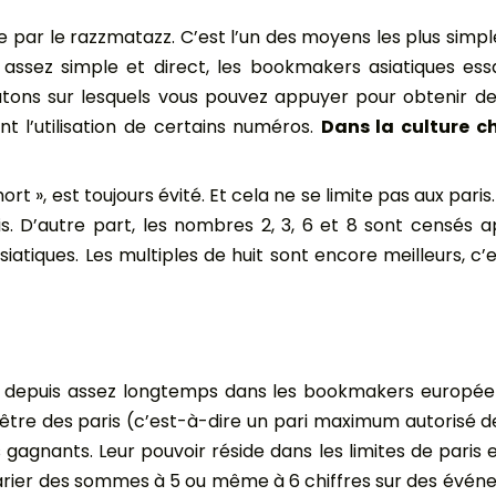
 par le razzmatazz. C’est l’un des moyens les plus simpl
sez simple et direct, les bookmakers asiatiques essaie
tons sur lesquels vous pouvez appuyer pour obtenir d
nt l’utilisation de certains numéros.
Dans la culture c
», est toujours évité. Et cela ne se limite pas aux paris
. D’autre part, les nombres 2, 3, 6 et 8 sont censés app
siatiques. Les multiples de huit sont encore meilleurs,
ez depuis assez longtemps dans les bookmakers europée
t être des paris (c’est-à-dire un pari maximum autorisé
s gagnants. Leur pouvoir réside dans les limites de paris 
arier des sommes à 5 ou même à 6 chiffres sur des événem