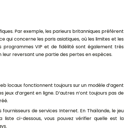
iques. Par exemple, les parieurs britanniques préfèrent
 qui concerne les paris asiatiques, où les limites et les
Les programmes VIP et de fidélité sont également très
n leur reversant une partie des pertes en espèces.
 Web locaux fonctionnent toujours sur un modèle d’agent
 jeux d’argent en ligne. D’autres n’ont toujours pas de
gréé.
ournisseurs de services Internet. En Thaïlande, le jeu
 liste ci-dessous, vous pouvez vérifier quelle est la
ays.