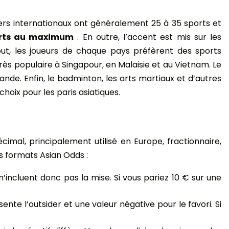
ers internationaux ont généralement 25 à 35 sports et
orts au maximum
. En outre, l’accent est mis sur les
tout, les joueurs de chaque pays préfèrent des sports
très populaire à Singapour, en Malaisie et au Vietnam. Le
nde. Enfin, le badminton, les arts martiaux et d’autres
hoix pour les paris asiatiques.
cimal, principalement utilisé en Europe, fractionnaire,
s formats Asian Odds :
 n’incluent donc pas la mise. Si vous pariez 10 € sur une
ente l’outsider et une valeur négative pour le favori. Si