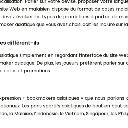
ocalisation. Parier sur votre devise, proposer votre lan
e site Web en malaisien, dispose du format de cotes mala
evez évaluer les types de promotions à portée de main.
ker asiatique que vous avez choisi doit les inclure sur la
es diffèrent-ils
tique simplement en regardant l’interface du site Web. L’
maker asiatique. De plus, les joueurs préfèrent parier s
 de cotes et promotions.
pression « bookmakers asiatiques » que nous parlons de 
ernationaux. Les paris sportifs asiatiques de bout en bou
e, la Malaisie, l’Indonésie, le Vietnam, Singapour, les Phil