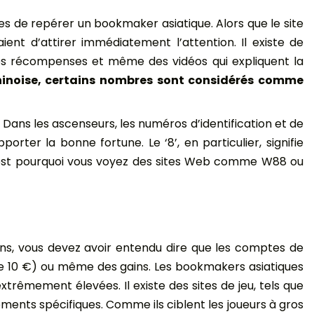
es de repérer un bookmaker asiatique. Alors que le site
nt d’attirer immédiatement l’attention. Il existe de
es récompenses et même des vidéos qui expliquent la
hinoise, certains nombres sont considérés comme
. Dans les ascenseurs, les numéros d’identification et de
orter la bonne fortune. Le ‘8’, en particulier, signifie
 c’est pourquoi vous voyez des sites Web comme W88 ou
ns, vous devez avoir entendu dire que les comptes de
 de 10 €) ou même des gains. Les bookmakers asiatiques
extrêmement élevées. Il existe des sites de jeu, tels que
ents spécifiques. Comme ils ciblent les joueurs à gros