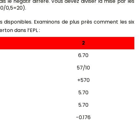
is le négatif diffère. Vous devez diviser la mise par les
10/0,5=20).
tes disponibles. Examinons de plus près comment les six
ton dans l’EPL :
2
6.70
57/10
+570
5.70
5.70
-0.176