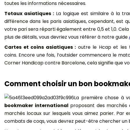
toutes les informations nécessaires.
Totaux asiatiques :
La logique est similaire à la t
différence dans les paris asiatiques, cependant, est qu
votre pari sera réparti également entre 0,5 et 1,0. Cela 
plus de détails, vous devriez vous référer à notre guide
Cartes et coins asiatiques :
outre le Hcap et les 
coins. Encore une fois, l’outsider commencera le match
Corner Handicap contre Barcelone, cela signifie que vo
Comment choisir un bon bookmake
La première chose à 
bookmaker international
proposant des marchés de
marchés locaux sur lesquels vous aimez parier. Par ex
combats de coqs, vous devrez peut-être chercher un bo