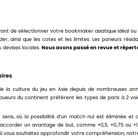
 avant de sélectionner votre bookmaker asiatique idéal ou
r, ainsi que les cotes et les limites. Les parieurs rés
s devises locales.
Nous avons passé en revue et réperto
aires
e de la culture du jeu en Asie depuis de nombreuses a
oueurs du continent préfèrent les types de paris à 2 vo
ens, où la possibilité d’un match nul est éliminée e
rra accorder un avantage de but, comme +0,5, +0,75 ou +
i vous souhaitez approfondir votre compréhension, notre