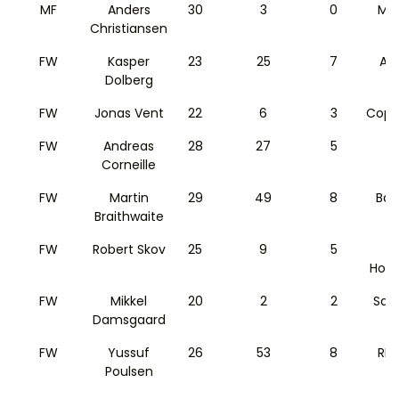
MF
Anders
30
3
0
Ma
Christiansen
FW
Kasper
23
25
7
Ag
Dolberg
FW
Jonas Vent
22
6
3
Cope
FW
Andreas
28
27
5
P
Corneille
FW
Martin
29
49
8
Bar
Braithwaite
FW
Robert Skov
25
9
5
Hof
FW
Mikkel
20
2
2
Sam
Damsgaard
FW
Yussuf
26
53
8
RB 
Poulsen