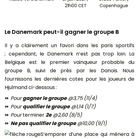
21h00 CET
Copenhague
Le Danemark peut-il gagner le groupe B
Il y a clairement un favori dans les paris sportifs
; cependant, le Danemark n’est pas trop loin. La
Belgique est le premier vainqueur probable du
groupe B, suivi de près par les Danois. Nous
fournissons les dernières cotes pour les joueurs de
Hjulmand ci-dessous :
⏩
Pour
gagner le groupe
@3,75 (11/4)
⏩
Pour
qualifier le groupe
@1,14 (1/7)
⏩
Pour
terminer
2e
@2,60 (8/5)
⏩
Ne pas qualifier le groupe
@10,00 (9/1)
S’emparer d’une place qui mènera à