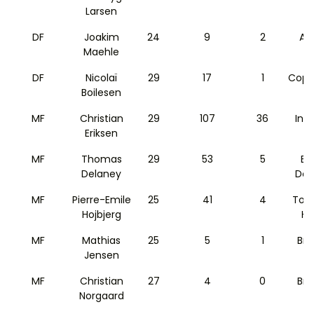
Larsen
DF
Joakim
24
9
2
At
Maehle
DF
Nicolaï
29
17
1
Cope
Boilesen
MF
Christian
29
107
36
Inte
Eriksen
MF
Thomas
29
53
5
Bo
Delaney
Dor
MF
Pierre-Emile
25
41
4
Tot
Hojbjerg
Ho
MF
Mathias
25
5
1
Bre
Jensen
MF
Christian
27
4
0
Bre
Norgaard