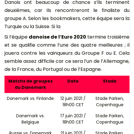
Danois ont beaucoup de chance s’ils terminent
deuxièmes, car ils rencontreront le finaliste du
groupe A. Selon les bookmakers, cette équipe sera la
Turquie ou la Suisse. Si la
Si l’équipe
danoise de l’Euro 2020
termine troisième
et se qualifie comme l’une des quatre meilleures ; il
jouera contre les vainqueurs du Groupe F ou E. Cela
semble assez difficile car ce sera l’un de l’Allemagne,
de la France, du Portugal ou de l’Espagne.
Matchs de groupes
Date
Stade
du Danemark
Danemark vs. Finlande
12 juin 2021 /
Stade Parken,
18h00 CET
Copenhague
Danemark vs.
17 juin 2021 /
Stade Parken,
Belgique
18h00 CET
Copenhague
Russie vs. Danemark
21 juin 2021 /
Stade Parken,