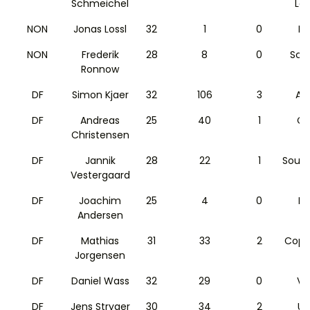
Schmeichel
Lei
NON
Jonas Lossl
32
1
0
Ev
NON
Frederik
28
8
0
Sch
Ronnow
DF
Simon Kjaer
32
106
3
AC
DF
Andreas
25
40
1
Ch
Christensen
DF
Jannik
28
22
1
Sout
Vestergaard
DF
Joachim
25
4
0
F
Andersen
DF
Mathias
31
33
2
Cope
Jorgensen
DF
Daniel Wass
32
29
0
Va
DF
Jens Stryger
30
34
2
Ud