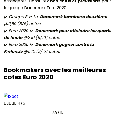
étrangères. Consultez
nos choix et prévisions
pour
le groupe Danemark Euro 2020.
✔️
Groupe B ⏩ Le
Danemark terminera deuxième
@2,60 (8/5) cotes
✔️
Euro 2020 ⏩
Danemark pour atteindre les quarts
de finale
@2,10 (11/10) cotes
✔️
Euro 2020 ⏩
Danemark gagner contre la
Finlande
@1,40 (2/ 5) cotes
Bookmakers avec les meilleures
cotes Euro 2020





4/5
7.9/10