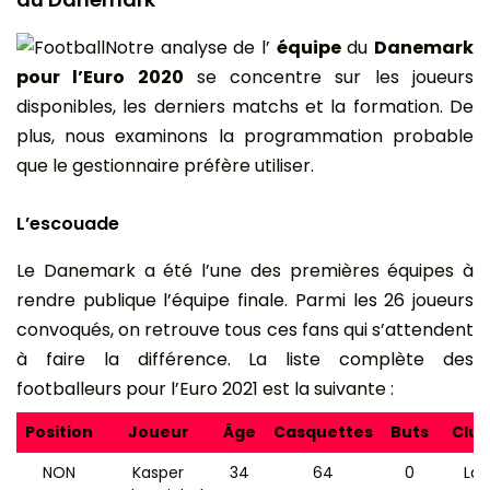
Notre analyse de l’
équipe
du
Danemark
pour l’Euro 2020
se concentre sur les joueurs
disponibles, les derniers matchs et la formation. De
plus, nous examinons la programmation probable
que le gestionnaire préfère utiliser.
L’escouade
Le Danemark a été l’une des premières équipes à
rendre publique l’équipe finale. Parmi les 26 joueurs
convoqués, on retrouve tous ces fans qui s’attendent
à faire la différence. La liste complète des
footballeurs pour l’Euro 2021 est la suivante :
Position
Joueur
Âge
Casquettes
Buts
Club
NON
Kasper
34
64
0
La v