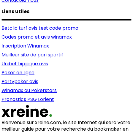
Contactez nous
Liens utiles
Betclic turf avis test code promo
Codes promo et avis winamax
Inscription Winamax
Meilleur site de pari sportif
Unibet hippique avis
Poker en ligne
Partypoker avis
Winamax ou Pokerstars
Pronostics PSG Lorient
Bienvenue sur xreine.com, le site Internet qui sera votre
meilleur guide pour votre recherche du bookmaker en