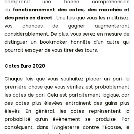
comprend une bonne compréhension
du
fonctionnement des cotes, des marchés et
des paris en direct
. Une fois que vous les maîtrisez,
vos chances de gagner augmenteront
considérablement. De plus, vous serez en mesure de
distinguer un bookmaker honnête d’un autre qui
pourrait essayer de vous tirer des tours.
Cotes Euro 2020
Chaque fois que vous souhaitez placer un pari, la
première chose que vous vérifiez est probablement
les cotes de pari. Cela est parfaitement logique, car
des cotes plus élevées entraînent des gains plus
élevés. En général, les cotes représentent la
probabilité qu’un événement se produise. Par
conséquent, dans l’Angleterre contre l’Écosse, le