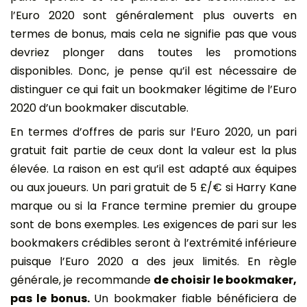
l’Euro 2020 sont généralement plus ouverts en
termes de bonus, mais cela ne signifie pas que vous
devriez plonger dans toutes les promotions
disponibles. Donc, je pense qu’il est nécessaire de
distinguer ce qui fait un bookmaker légitime de l’Euro
2020 d’un bookmaker discutable.
En termes d’offres de paris sur l’Euro 2020, un pari
gratuit fait partie de ceux dont la valeur est la plus
élevée. La raison en est qu’il est adapté aux équipes
ou aux joueurs. Un pari gratuit de 5 £/€ si Harry Kane
marque ou si la France termine premier du groupe
sont de bons exemples. Les exigences de pari sur les
bookmakers crédibles seront à l’extrémité inférieure
puisque l’Euro 2020 a des jeux limités. En règle
générale, je recommande
de choisir le bookmaker,
pas le bonus.
Un bookmaker fiable bénéficiera de