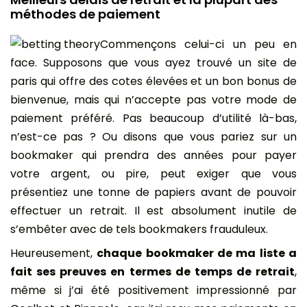
méthodes de paiement
Commençons celui-ci un peu en
face. Supposons que vous ayez trouvé un site de
paris qui offre des cotes élevées et un bon bonus de
bienvenue, mais qui n’accepte pas votre mode de
paiement préféré. Pas beaucoup d’utilité là-bas,
n’est-ce pas ? Ou disons que vous pariez sur un
bookmaker qui prendra des années pour payer
votre argent, ou pire, peut exiger que vous
présentiez une tonne de papiers avant de pouvoir
effectuer un retrait. Il est absolument inutile de
s’embêter avec de tels bookmakers frauduleux.
Heureusement,
chaque bookmaker de ma liste a
fait ses preuves en termes de temps de retrait
,
même si j’ai été positivement impressionné par