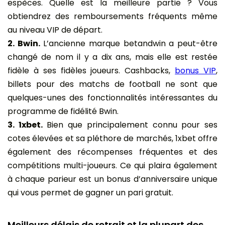
espèces. Quelle est la meilleure partie ? Vous
obtiendrez des remboursements fréquents même
au niveau VIP de départ.
2. Bwin.
L’ancienne marque betandwin a peut-être
changé de nom il y a dix ans, mais elle est restée
fidèle à ses fidèles joueurs. Cashbacks,
bonus VIP
,
billets pour des matchs de football ne sont que
quelques-unes des fonctionnalités intéressantes du
programme de fidélité Bwin.
3. 1xbet.
Bien que principalement connu pour ses
cotes élevées et sa pléthore de marchés, 1xbet offre
également des récompenses fréquentes et des
compétitions multi-joueurs. Ce qui plaira également
à chaque parieur est un bonus d’anniversaire unique
qui vous permet de gagner un pari gratuit.
Meilleurs délais de retrait et la plupart des