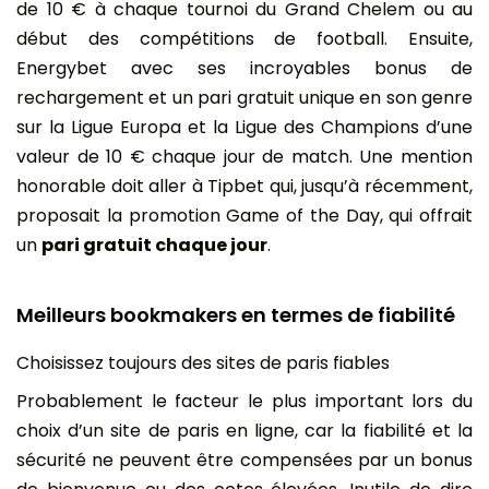
de 10 € à chaque tournoi du Grand Chelem ou au
début des compétitions de football. Ensuite,
Energybet avec ses incroyables bonus de
rechargement et un pari gratuit unique en son genre
sur la Ligue Europa et la Ligue des Champions d’une
valeur de 10 € chaque jour de match. Une mention
honorable doit aller à Tipbet qui, jusqu’à récemment,
proposait la promotion Game of the Day, qui offrait
un
pari gratuit chaque jour
.
Meilleurs bookmakers en termes de fiabilité
Choisissez toujours des sites de paris fiables
Probablement le facteur le plus important lors du
choix d’un site de paris en ligne, car la fiabilité et la
sécurité ne peuvent être compensées par un bonus