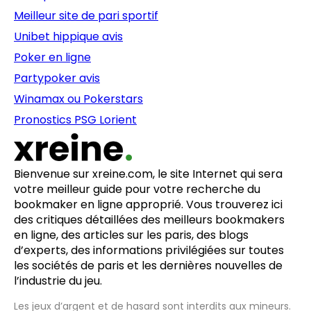
Meilleur site de pari sportif
Unibet hippique avis
Poker en ligne
Partypoker avis
Winamax ou Pokerstars
Pronostics PSG Lorient
Bienvenue sur xreine.com, le site Internet qui sera
votre meilleur guide pour votre recherche du
bookmaker en ligne approprié. Vous trouverez ici
des critiques détaillées des meilleurs bookmakers
en ligne, des articles sur les paris, des blogs
d’experts, des informations privilégiées sur toutes
les sociétés de paris et les dernières nouvelles de
l’industrie du jeu.
Les jeux d’argent et de hasard sont interdits aux mineurs.