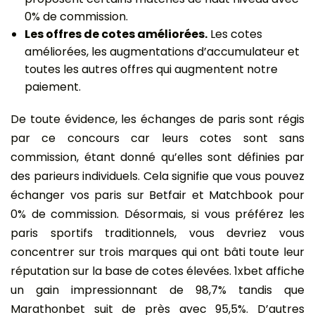
0% de commission.
Les offres de cotes améliorées.
Les cotes
améliorées, les augmentations d’accumulateur et
toutes les autres offres qui augmentent notre
paiement.
De toute évidence, les échanges de paris sont régis
par ce concours car leurs cotes sont sans
commission, étant donné qu’elles sont définies par
des parieurs individuels. Cela signifie que vous pouvez
échanger vos paris sur Betfair et Matchbook pour
0% de commission. Désormais, si vous préférez les
paris sportifs traditionnels, vous devriez vous
concentrer sur trois marques qui ont bâti toute leur
réputation sur la base de cotes élevées. 1xbet affiche
un gain impressionnant de 98,7% tandis que
Marathonbet suit de près avec 95,5%. D’autres