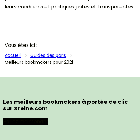
leurs conditions et pratiques justes et transparentes.
Vous êtes ici :
Accueil
Guides des paris
Meilleurs bookmakers pour 2021
Les meilleurs bookmakers à portée de clic
sur Xreine.com
Pariez maintenant