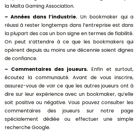
la Malta Gaming Association.
– Années dans l’industrie.
Un bookmaker qui a
réussi à rester longtemps dans l’entreprise est dans
la plupart des cas un bon signe en termes de fiabilité.
On peut s’attendre à ce que les bookmakers qui
opèrent depuis au moins une décennie soient dignes
de confiance.
– Commentaires des joueurs.
Enfin et surtout,
écoutez la communauté. Avant de vous inscrire,
assurez-vous de voir ce que les autres joueurs ont à
dire sur leur expérience avec un bookmaker, qu’elle
soit positive ou négative. Vous pouvez consulter les
commentaires des joueurs sur notre page
spécialement dédiée ou effectuer une simple
recherche Google.