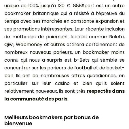
unique de 100% jusqu’à 130 €. 888Sport est un autre
bookmaker britannique qui a résisté à l’épreuve du
temps avec ses marchés en constante expansion et
ses promotions intéressantes. Leur récente inclusion
de méthodes de paiement locales comme Boleto,
Qiwi, Webmoney et autres attirera certainement de
nombreux nouveaux parieurs. Un bookmaker moins
connu qui nous a surpris est b-Bets qui semble se
concentrer sur les parieurs de football et de basket-
ball. Ils ont de nombreuses offres quotidiennes, en
particulier sur leur casino et bien qu’ils soient
relativement nouveaux, ils sont très
respectés dans
la communauté des paris
.
Meilleurs bookmakers par bonus de
bienvenue