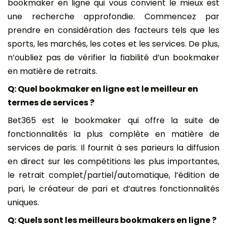
bookmaker en ligne qui vous convient le mieux est
une recherche approfondie. Commencez par
prendre en considération des facteurs tels que les
sports, les marchés, les cotes et les services. De plus,
n’oubliez pas de vérifier la fiabilité d’un bookmaker
en matière de retraits.
Q: Quel bookmaker en ligne est le meilleur en
termes de services ?
Bet365 est le bookmaker qui offre la suite de
fonctionnalités la plus complète en matière de
services de paris. Il fournit à ses parieurs la diffusion
en direct sur les compétitions les plus importantes,
le retrait complet/partiel/automatique, l’édition de
pari, le créateur de pari et d’autres fonctionnalités
uniques.
Q: Quels sont les meilleurs bookmakers en ligne ?