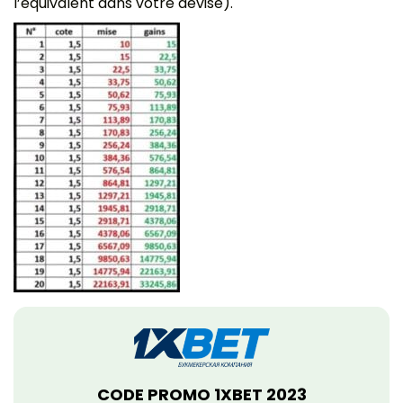
l’équivalent dans votre devise).
C
ODE PROMO 1XBET
2023