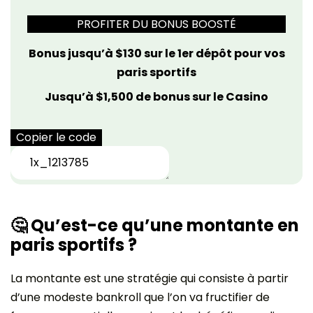
PROFITER DU BONUS BOOSTÉ
Bonus jusqu’à $130 sur le 1er dépôt pour vos
paris sportifs
Jusqu’à $1,500 de bonus sur le Casino
Copier le code
🤔 Qu’est-ce qu’une montante en
paris sportifs ?
La montante est une stratégie qui consiste à partir
d’une modeste bankroll que l’on va fructifier de