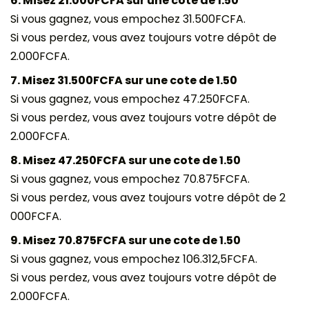
6. Misez 21.000FCFA sur une cote de 1.50
Si vous gagnez, vous empochez 31.500FCFA.
Si vous perdez, vous avez toujours votre dépôt de
2.000FCFA.
7. Misez 31.500FCFA sur une cote de 1.50
Si vous gagnez, vous empochez 47.250FCFA.
Si vous perdez, vous avez toujours votre dépôt de
2.000FCFA.
8. Misez 47.250FCFA sur une cote de 1.50
Si vous gagnez, vous empochez 70.875FCFA.
Si vous perdez, vous avez toujours votre dépôt de 2
000FCFA.
9. Misez 70.875FCFA sur une cote de 1.50
Si vous gagnez, vous empochez 106.312,5FCFA.
Si vous perdez, vous avez toujours votre dépôt de
2.000FCFA.