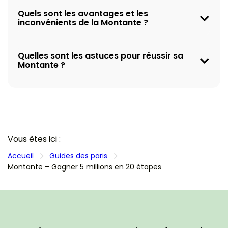
Quels sont les avantages et les
inconvénients de la Montante ?
Quelles sont les astuces pour réussir sa
Montante ?
Vous êtes ici :
Accueil
Guides des paris
Montante – Gagner 5 millions en 20 étapes