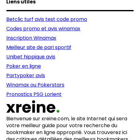
Liens utiles
Betclic turf avis test code promo
Codes promo et avis winamax
Inscription Winamax
Meilleur site de pari sportif
Unibet hippique avis
Poker en ligne
Partypoker avis
Winamax ou Pokerstars
Pronostics PSG Lorient
Bienvenue sur xreine.com, le site Internet qui sera
votre meilleur guide pour votre recherche du
bookmaker en ligne approprié. Vous trouverez ici
des critiques détaillées des meilleurs bookmakers