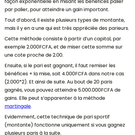
façon exponentielle en misant les bénéfices palier
par palier, pour atteindre un gain important.
Tout d’abord, il existe plusieurs types de montante,
mais il y en a une qui est très appréciée des parieurs.
Cette méthode consiste à partir d’un capital, par
exemple 2.000FCFA, et de miser cette somme sur
une cote proche de 2.00.
Ensuite, si le pari est gagnant, il faut remiser les
bénéfices + la mise, soit 4.000FCFA dans notre cas
(2.000*2). Et ainsi de suite. Au bout de 20 paris
gagnés, vous pouvez atteindre 5.000.000FCFA de
gains. Elle peut s’apparenter à la méthode
martingale
.
Evidemment, cette technique de pari sportif
(montante) fonctionne uniquement si vous gagnez
plusieurs paris à la suite.