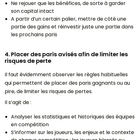
Ne rejouer que les bénéfices, de sorte à garder
son capital intact
A partir d’un certain palier, mettre de côté une
partie des gains et réinvestir juste une partie dans
les prochains paris
4. Placer des paris avisés afin de limiter les
risques de perte
Il faut évidemment observer les règles habituelles
qui permettent de placer des paris gagnants ou au
pire, de limiter les risques de pertes.
Il s’agit de :
Analyser les statistiques et historiques des équipes
en compétition
S’informer sur les joueurs, les enjeux et le contexte