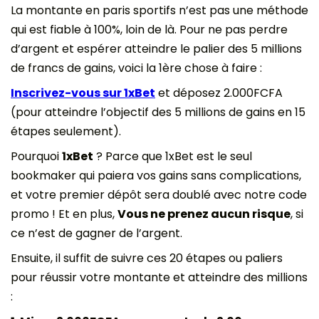
La montante en paris sportifs n’est pas une méthode
qui est fiable à 100%, loin de là. Pour ne pas perdre
d’argent et espérer atteindre le palier des 5 millions
de francs de gains, voici la 1ère chose à faire :
Inscrivez-vous sur 1xBet
et déposez 2.000FCFA
(pour atteindre l’objectif des 5 millions de gains en 15
étapes seulement).
Pourquoi
1xBet
? Parce que 1xBet est le seul
bookmaker qui paiera vos gains sans complications,
et votre premier dépôt sera doublé avec notre code
promo ! Et en plus,
Vous ne prenez aucun risque
, si
ce n’est de gagner de l’argent.
Ensuite, il suffit de suivre ces 20 étapes ou paliers
pour réussir votre montante et atteindre des millions
: