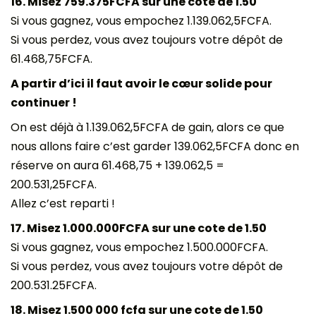
16. Misez 759.375FCFA sur une cote de 1.50
Si vous gagnez, vous empochez 1.139.062,5FCFA.
Si vous perdez, vous avez toujours votre dépôt de
61.468,75FCFA.
A partir d’ici il faut avoir le cœur solide pour
continuer !
On est déjà à 1.139.062,5FCFA de gain, alors ce que
nous allons faire c’est garder 139.062,5FCFA donc en
réserve on aura 61.468,75 + 139.062,5 =
200.531,25FCFA.
Allez c’est reparti !
17. Misez 1.000.000FCFA sur une cote de 1.50
Si vous gagnez, vous empochez 1.500.000FCFA.
Si vous perdez, vous avez toujours votre dépôt de
200.531.25FCFA.
18. Misez 1.500 000 fcfa sur une cote de 1.50