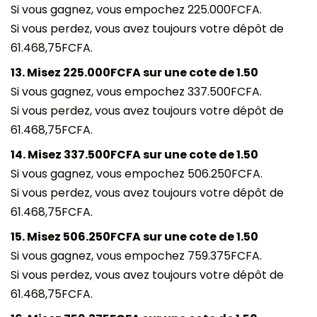
Si vous gagnez, vous empochez 225.000FCFA.
Si vous perdez, vous avez toujours votre dépôt de
61.468,75FCFA.
13. Misez 225.000FCFA sur une cote de 1.50
Si vous gagnez, vous empochez 337.500FCFA.
Si vous perdez, vous avez toujours votre dépôt de
61.468,75FCFA.
14. Misez 337.500FCFA sur une cote de 1.50
Si vous gagnez, vous empochez 506.250FCFA.
Si vous perdez, vous avez toujours votre dépôt de
61.468,75FCFA.
15. Misez 506.250FCFA sur une cote de 1.50
Si vous gagnez, vous empochez 759.375FCFA.
Si vous perdez, vous avez toujours votre dépôt de
61.468,75FCFA.