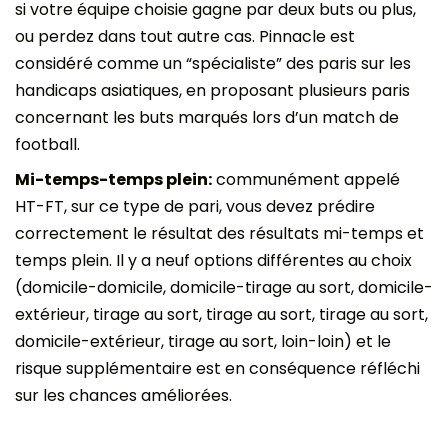
si votre équipe choisie gagne par deux buts ou plus,
ou perdez dans tout autre cas. Pinnacle est
considéré comme un “spécialiste” des paris sur les
handicaps asiatiques, en proposant plusieurs paris
concernant les buts marqués lors d’un match de
football.
Mi-temps-temps plein:
communément appelé
HT-FT, sur ce type de pari, vous devez prédire
correctement le résultat des résultats mi-temps et
temps plein. Il y a neuf options différentes au choix
(domicile-domicile, domicile-tirage au sort, domicile-
extérieur, tirage au sort, tirage au sort, tirage au sort,
domicile-extérieur, tirage au sort, loin-loin) et le
risque supplémentaire est en conséquence réfléchi
sur les chances améliorées.