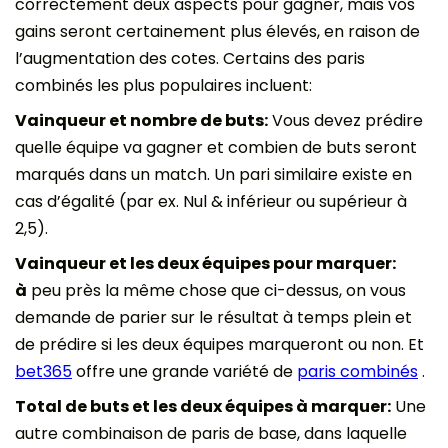
correctement deux aspects pour gagner, mais vos
gains seront certainement plus élevés, en raison de
l’augmentation des cotes. Certains des paris
combinés les plus populaires incluent:
Vainqueur et nombre de buts:
Vous devez prédire
quelle équipe va gagner et combien de buts seront
marqués dans un match. Un pari similaire existe en
cas d’égalité (par ex. Nul & inférieur ou supérieur à
2,5).
Vainqueur et les deux équipes pour marquer:
à
peu près la même chose que ci-dessus, on vous
demande de parier sur le résultat à temps plein et
de prédire si les deux équipes marqueront ou non. Et
bet365
offre une grande variété de
paris combinés
.
Total de buts et les deux équipes à marquer:
Une
autre combinaison de paris de base, dans laquelle