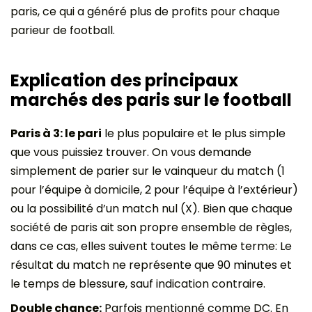
paris, ce qui a généré plus de profits pour chaque
parieur de football.
Explication des principaux
marchés des paris sur le football
Paris à 3: le pari
le plus populaire et le plus simple
que vous puissiez trouver. On vous demande
simplement de parier sur le vainqueur du match (1
pour l’équipe à domicile, 2 pour l’équipe à l’extérieur)
ou la possibilité d’un match nul (X). Bien que chaque
société de paris ait son propre ensemble de règles,
dans ce cas, elles suivent toutes le même terme: Le
résultat du match ne représente que 90 minutes et
le temps de blessure, sauf indication contraire.
Double chance:
Parfois mentionné comme DC. En