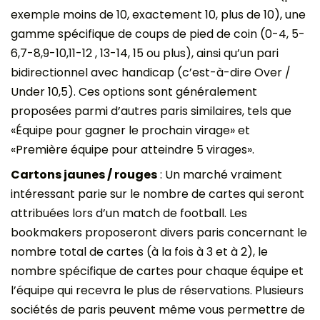
exemple moins de 10, exactement 10, plus de 10), une
gamme spécifique de coups de pied de coin (0-4, 5-
6,7-8,9-10,11-12 , 13-14, 15 ou plus), ainsi qu’un pari
bidirectionnel avec handicap (c’est-à-dire Over /
Under 10,5). Ces options sont généralement
proposées parmi d’autres paris similaires, tels que
«Équipe pour gagner le prochain virage» et
«Première équipe pour atteindre 5 virages».
Cartons jaunes / rouges
: Un marché vraiment
intéressant parie sur le nombre de cartes qui seront
attribuées lors d’un match de football. Les
bookmakers proposeront divers paris concernant le
nombre total de cartes (à la fois à 3 et à 2), le
nombre spécifique de cartes pour chaque équipe et
l’équipe qui recevra le plus de réservations. Plusieurs
sociétés de paris peuvent même vous permettre de