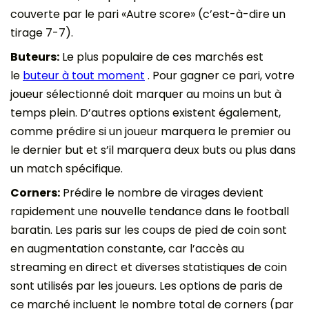
couverte par le pari «Autre score» (c’est-à-dire un
tirage 7-7).
Buteurs:
Le plus populaire de ces marchés est
le
buteur à tout moment
. Pour gagner ce pari, votre
joueur sélectionné doit marquer au moins un but à
temps plein. D’autres options existent également,
comme prédire si un joueur marquera le premier ou
le dernier but et s’il marquera deux buts ou plus dans
un match spécifique.
Corners:
Prédire le nombre de virages devient
rapidement une nouvelle tendance dans le football
baratin. Les paris sur les coups de pied de coin sont
en augmentation constante, car l’accès au
streaming en direct et diverses statistiques de coin
sont utilisés par les joueurs. Les options de paris de
ce marché incluent le nombre total de corners (par