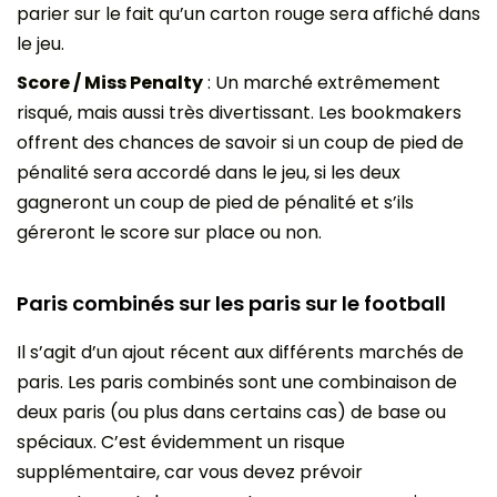
parier sur le fait qu’un carton rouge sera affiché dans
le jeu.
Score / Miss Penalty
: Un marché extrêmement
risqué, mais aussi très divertissant. Les bookmakers
offrent des chances de savoir si un coup de pied de
pénalité sera accordé dans le jeu, si les deux
gagneront un coup de pied de pénalité et s’ils
géreront le score sur place ou non.
Paris combinés sur les paris sur le football
Il s’agit d’un ajout récent aux différents marchés de
paris. Les paris combinés sont une combinaison de
deux paris (ou plus dans certains cas) de base ou
spéciaux. C’est évidemment un risque
supplémentaire, car vous devez prévoir