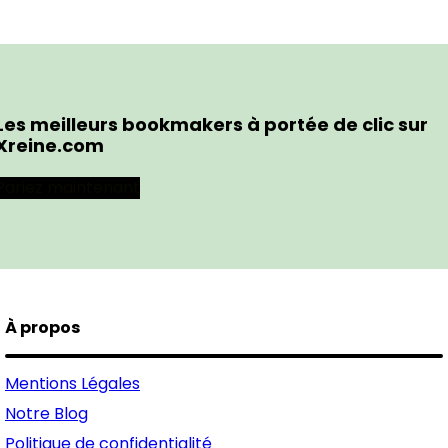
Les meilleurs bookmakers à portée de clic sur
Xreine.com
Pariez maintenant
À propos
Mentions Légales
Notre Blog
Politique de confidentialité