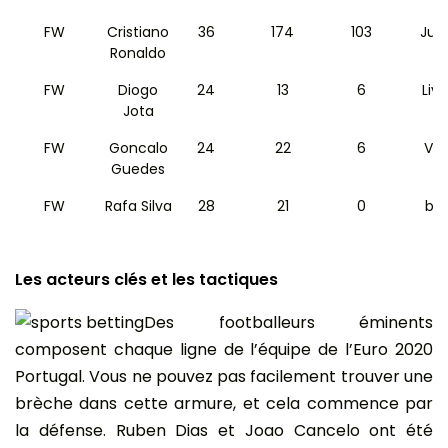
FW
Cristiano
36
174
103
Juv
Ronaldo
FW
Diogo
24
13
6
Liv
Jota
FW
Goncalo
24
22
6
Val
Guedes
FW
Rafa Silva
28
21
0
be
Les acteurs clés et les tactiques
Des footballeurs éminents
composent chaque ligne de l’équipe de l’Euro 2020
Portugal. Vous ne pouvez pas facilement trouver une
brèche dans cette armure, et cela commence par
la défense. Ruben Dias et Joao Cancelo ont été