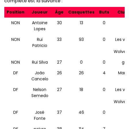
complète est la suivante :
Position
Joueur
Âge
Casquettes
Buts
Club 
NON
Antoine
30
13
0
L
Lopes
NON
Rui
33
93
0
Les va
Patricio
Wolver
NON
Rui Silva
27
0
0
gre
DF
João
26
26
4
Manc
Cancelo
C
DF
Nelson
27
18
0
Les va
Semedo
Wolver
DF
José
37
46
0
L
Fonte
DF
poivre
38
114
7
p