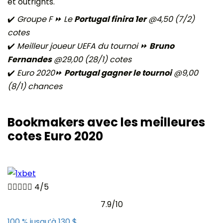
et outrights.
✔️
Groupe F ⏩ Le
Portugal finira 1er
@4,50 (7/2)
cotes
✔️
Meilleur joueur UEFA du tournoi ⏩
Bruno
Fernandes
@29,00 (28/1) cotes
✔️
Euro 2020⏩
Portugal gagner le tournoi
@9,00
(8/1) chances
Bookmakers avec les meilleures
cotes Euro 2020





4/5
7.9/10
100 % jusqu’à 130 $