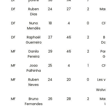
DF
Ruben
24
27
2
Manc
Dias
C
DF
Nuno
18
4
0
CP S
Mendès
DF
Raphaël
27
46
2
Bor
Guerreiro
Dor
MF
Danilo
29
46
2
Paris
Pereira
Ger
MF
Joao
25
4
1
CP S
Palhinha
MF
Ruben
24
20
0
Les va
Neves
Wolver
MF
Bruno
26
28
2
Manc
Fernandes
Un