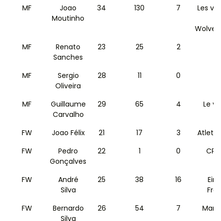
MF
Joao
34
130
7
Les va
Moutinho
Wolver
MF
Renato
23
25
2
L
Sanches
MF
Sergio
28
11
0
p
Oliveira
MF
Guillaume
29
65
4
Le vr
Carvalho
FW
Joao Félix
21
17
3
Atleti
FW
Pedro
22
1
0
CP S
Gonçalves
FW
André
25
38
16
Ein
Silva
Fra
FW
Bernardo
26
54
7
Manc
Silva
C