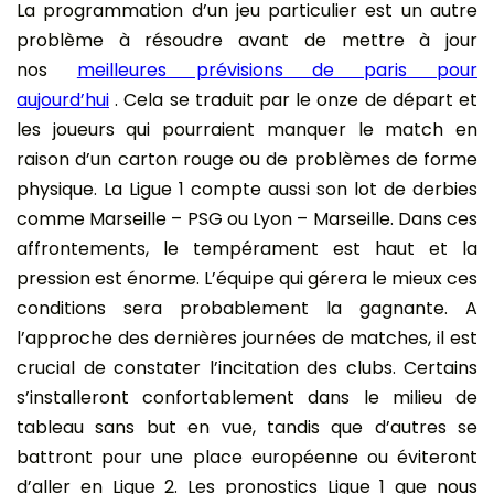
La programmation d’un jeu particulier est un autre
problème à résoudre avant de mettre à jour
nos
meilleures prévisions de paris pour
aujourd’hui
. Cela se traduit par le onze de départ et
les joueurs qui pourraient manquer le match en
raison d’un carton rouge ou de problèmes de forme
physique. La Ligue 1 compte aussi son lot de derbies
comme Marseille – PSG ou Lyon – Marseille. Dans ces
affrontements, le tempérament est haut et la
pression est énorme. L’équipe qui gérera le mieux ces
conditions sera probablement la gagnante. A
l’approche des dernières journées de matches, il est
crucial de constater l’incitation des clubs. Certains
s’installeront confortablement dans le milieu de
tableau sans but en vue, tandis que d’autres se
battront pour une place européenne ou éviteront
d’aller en Ligue 2. Les pronostics Ligue 1 que nous