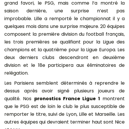
grand favori, le PSG, mais comme l’a montré la
saison dernière, une surprise n’est pas
improbable. Lille a remporté le championnat il y a
quelques mois dans une surprise majeure. 20 équipes
composent la première division du football français,
les trois premières se qualifiant pour la Ligue des
champions et la quatrième pour la Ligue Europa. Les
deux derniers clubs descendront en deuxième
division et le 18e participera aux éliminatoires de
relégation.
Les Parisiens semblent déterminés à reprendre le
dessus après avoir signé plusieurs joueurs de
qualité. Nos
pronostics France Ligue 1
montrent
que le PSG est de loin le club le plus susceptible de
remporter le titre, suivi de Lyon, Lille et Marseille. Les
autres équipes qui devraient terminer haut sont Nice