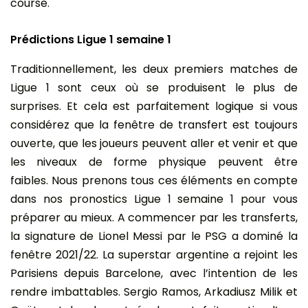
course.
Prédictions Ligue 1 semaine 1
Traditionnellement, les deux premiers matches de
Ligue 1 sont ceux où se produisent le plus de
surprises. Et cela est parfaitement logique si vous
considérez que la fenêtre de transfert est toujours
ouverte, que les joueurs peuvent aller et venir et que
les niveaux de forme physique peuvent être
faibles. Nous prenons tous ces éléments en compte
dans nos pronostics Ligue 1 semaine 1 pour vous
préparer au mieux. A commencer par les transferts,
la signature de Lionel Messi par le PSG a dominé la
fenêtre 2021/22. La superstar argentine a rejoint les
Parisiens depuis Barcelone, avec l’intention de les
rendre imbattables. Sergio Ramos, Arkadiusz Milik et