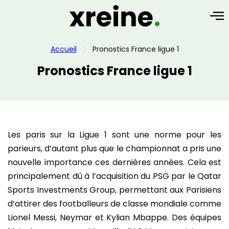
Accueil
Pronostics France ligue 1
Pronostics France ligue 1
Les paris sur la Ligue 1 sont une norme pour les
parieurs, d’autant plus que le championnat a pris une
nouvelle importance ces dernières années. Cela est
principalement dû à l’acquisition du PSG par le Qatar
Sports Investments Group, permettant aux Parisiens
d’attirer des footballeurs de classe mondiale comme
Lionel Messi, Neymar et Kylian Mbappe. Des équipes