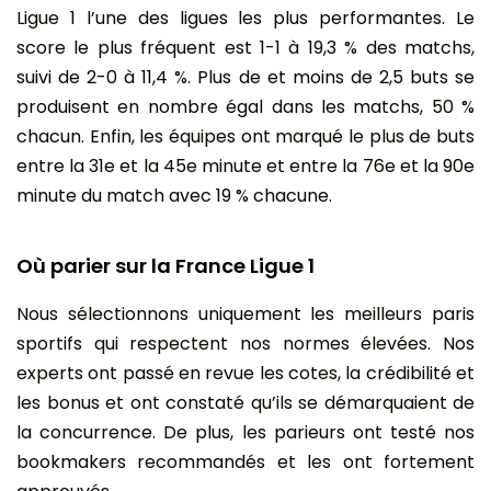
Ligue 1 l’une des ligues les plus performantes. Le
score le plus fréquent est 1-1 à 19,3 % des matchs,
suivi de 2-0 à 11,4 %. Plus de et moins de 2,5 buts se
produisent en nombre égal dans les matchs, 50 %
chacun. Enfin, les équipes ont marqué le plus de buts
entre la 31e et la 45e minute et entre la 76e et la 90e
minute du match avec 19 % chacune.
Où parier sur la France Ligue 1
Nous sélectionnons uniquement les meilleurs paris
sportifs qui respectent nos normes élevées. Nos
experts ont passé en revue les cotes, la crédibilité et
les bonus et ont constaté qu’ils se démarquaient de
la concurrence. De plus, les parieurs ont testé nos
bookmakers recommandés et les ont fortement