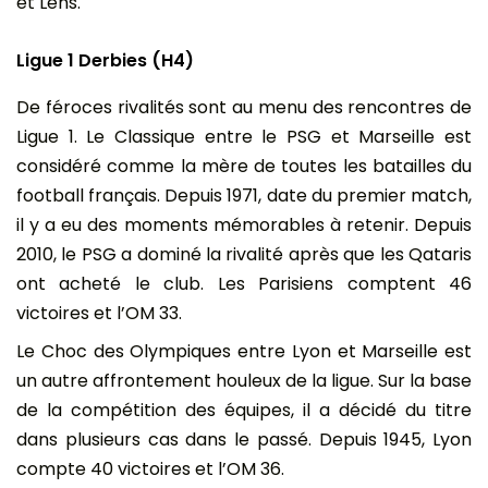
et Lens.
Ligue 1 Derbies (H4)
De féroces rivalités sont au menu des rencontres de
Ligue 1. Le Classique entre le PSG et Marseille est
considéré comme la mère de toutes les batailles du
football français. Depuis 1971, date du premier match,
il y a eu des moments mémorables à retenir. Depuis
2010, le PSG a dominé la rivalité après que les Qataris
ont acheté le club. Les Parisiens comptent 46
victoires et l’OM 33.
Le Choc des Olympiques entre Lyon et Marseille est
un autre affrontement houleux de la ligue. Sur la base
de la compétition des équipes, il a décidé du titre
dans plusieurs cas dans le passé. Depuis 1945, Lyon
compte 40 victoires et l’OM 36.