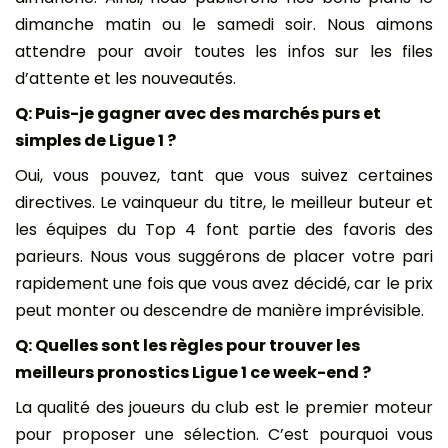
dimanche matin ou le samedi soir. Nous aimons
attendre pour avoir toutes les infos sur les files
d’attente et les nouveautés.
Q: Puis-je gagner avec des marchés purs et
simples de Ligue 1 ?
Oui, vous pouvez, tant que vous suivez certaines
directives. Le vainqueur du titre, le meilleur buteur et
les équipes du Top 4 font partie des favoris des
parieurs. Nous vous suggérons de placer votre pari
rapidement une fois que vous avez décidé, car le prix
peut monter ou descendre de manière imprévisible.
Q: Quelles sont les règles pour trouver les
meilleurs pronostics Ligue 1 ce week-end ?
La qualité des joueurs du club est le premier moteur
pour proposer une sélection. C’est pourquoi vous