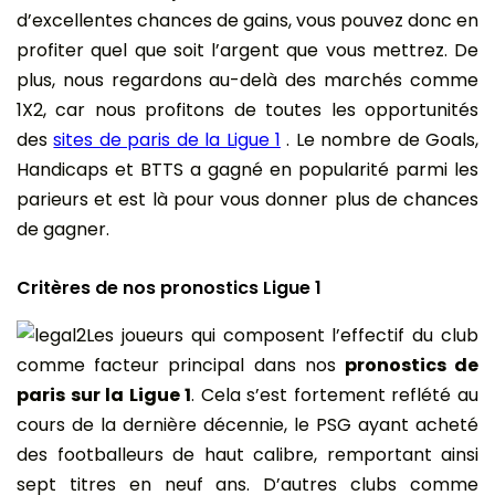
d’excellentes chances de gains, vous pouvez donc en
profiter quel que soit l’argent que vous mettrez. De
plus, nous regardons au-delà des marchés comme
1X2, car nous profitons de toutes les opportunités
des
sites de paris de la Ligue 1
. Le nombre de Goals,
Handicaps et BTTS a gagné en popularité parmi les
parieurs et est là pour vous donner plus de chances
de gagner.
Critères de nos pronostics Ligue 1
Les joueurs qui composent l’effectif du club
comme facteur principal dans nos
pronostics de
paris sur la Ligue 1
. Cela s’est fortement reflété au
cours de la dernière décennie, le PSG ayant acheté
des footballeurs de haut calibre, remportant ainsi
sept titres en neuf ans. D’autres clubs comme