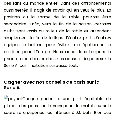
des fans du monde entier. Dans des affrontements
aussi serrés, il s’agit de savoir qui en veut le plus. La
position ou la forme de la table pourrait être
secondaire. Enfin, vers la fin de la saison, certains
clubs sont assis au milieu de la table et attendent
simplement la fin de la ligue. D’autre part, d’autres
équipes se battent pour éviter la relégation ou se
qualifier pour l’Europe. Nous accordons toujours la
priorité à ce dernier dans nos conseils de paris sur la
Serie A, car l’incitation surpasse tout.
Gagner avec nos conseils de paris sur la
Serie A
Chaque parieur a une part équitable de
placer des paris sur le vainqueur du match ou si le
score sera supérieur ou inférieur à 2,5 buts. Bien que