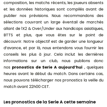
composition, les matchs récents, les joueurs absents
et les données historiques sont compilés avant de
publier nos prévisions. Nous recommandons des
sélections couvrant un large éventail de marchés
allant de 1X2 & Over/Under aux handicaps asiatiques,
BTTS et plus, que vous êtes sur le point de
découvrir. Notre objectif est de garder une longueur
d’avance, et par là, nous entendons vous fournir les
conseils les plus à jour. Cela inclut les dernières
informations sur un club, nous publions donc
nos
pronostics de Serie A aujourd’hui
, quelques
heures avant le début du match. Dans certains cas,
nous pouvons télécharger nos pronostics la veille du
match avant 22h00 CET.
Les pronostics de la Serie A cette semaine