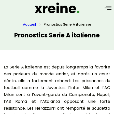
Accueil
Pronostics Serie A italienne
Pronostics Serie A italienne
La Serie A italienne est depuis longtemps la favorite
des parieurs du monde entier, et après un court
déclin, elle a fortement rebondi. Les puissances du
football comme la Juventus, l’Inter Milan et l’AC
Milan sont à l’avant-garde du Campionato, Napoli,
l’AS Roma et l’Atalanta opposant une forte
résistance. Les Nerazzurri ont remporté le Scudetto