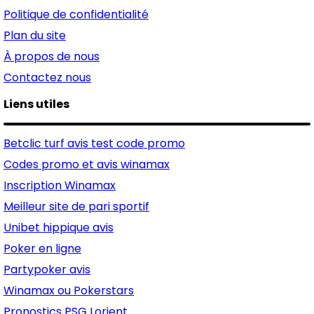
Politique de confidentialité
Plan du site
À propos de nous
Contactez nous
Liens utiles
Betclic turf avis test code promo
Codes promo et avis winamax
Inscription Winamax
Meilleur site de pari sportif
Unibet hippique avis
Poker en ligne
Partypoker avis
Winamax ou Pokerstars
Pronostics PSG Lorient