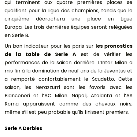
qui terminent aux quatre premières places se
qualifient pour la Ligue des champions, tandis que le
cinquième décrochera une place en Ligue
Europa. Les trois dernières équipes seront reléguées
en Serie B.
Un bon indicateur pour les paris sur
les pronostics
de la table de Serie A
est de vérifier les
performances de la saison dernière. L’Inter Milan a
mis fin à la domination de neuf ans de la Juventus et
a remporté confortablement le Scudetto. Cette
saison, les Nerazzurri sont les favoris avec les
Bianconeri et l’AC Milan. Napoli, Atalanta et l’AS
Roma apparaissent comme des chevaux noirs,
même s’il est peu probable qu’ils finissent premiers.
Serie A Derbies