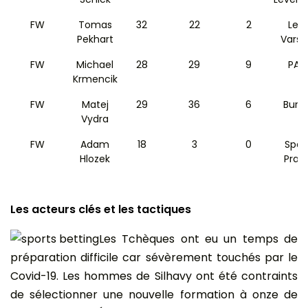
FW
Tomas
32
22
2
Legi
Pekhart
Varso
FW
Michael
28
29
9
PAO
Krmencik
FW
Matej
29
36
6
Burnl
Vydra
FW
Adam
18
3
0
Spar
Hlozek
Prag
Les acteurs clés et les tactiques
Les Tchèques ont eu un temps de
préparation difficile car sévèrement touchés par le
Covid-19. Les hommes de Silhavy ont été contraints
de sélectionner une nouvelle formation à onze de