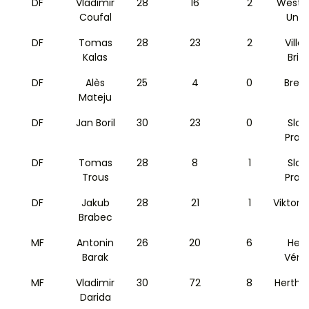
DF
Vladimir
28
16
2
West 
Coufal
Unit
DF
Tomas
28
23
2
Ville
Kalas
Brist
DF
Alès
25
4
0
Bresc
Mateju
DF
Jan Boril
30
23
0
Slav
Prag
DF
Tomas
28
8
1
Slav
Trous
Prag
DF
Jakub
28
21
1
Viktoria
Brabec
MF
Antonin
26
20
6
Hell
Barak
Véro
MF
Vladimir
30
72
8
Hertha
Darida