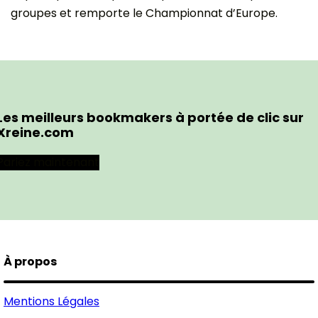
groupes et remporte le Championnat d’Europe.
Les meilleurs bookmakers à portée de clic sur
Xreine.com
Pariez maintenant
À propos
Mentions Légales