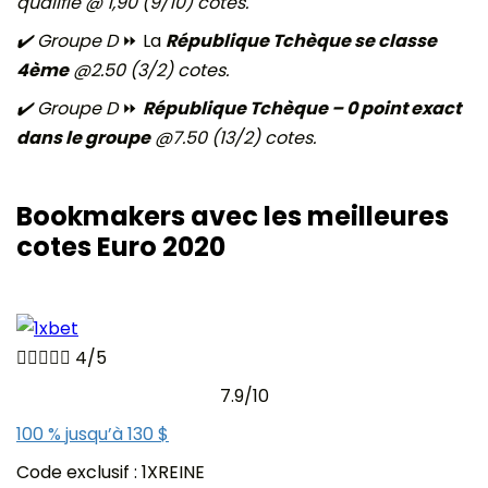
qualifié @ 1,90 (9/10) cotes.
✔️ Groupe D
⏩ La
République Tchèque se classe
4ème
@2.50 (3/2) cotes.
✔️ Groupe D
⏩
République Tchèque – 0 point exact
dans le groupe
@7.50 (13/2) cotes.
Bookmakers avec les meilleures
cotes Euro 2020





4/5
7.9/10
100 % jusqu’à 130 $
Code exclusif : 1XREINE