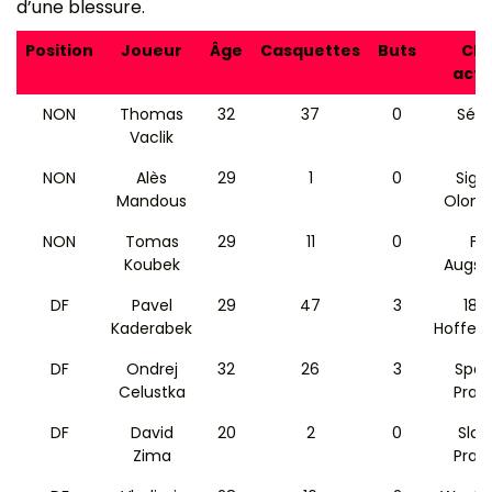
d’une blessure.
Position
Joueur
Âge
Casquettes
Buts
Clu
actu
NON
Thomas
32
37
0
Sévil
Vaclik
NON
Alès
29
1
0
Sig
Mandous
Olom
NON
Tomas
29
11
0
FC
Koubek
Augsb
DF
Pavel
29
47
3
189
Kaderabek
Hoffen
DF
Ondrej
32
26
3
Spar
Celustka
Prag
DF
David
20
2
0
Slav
Zima
Prag