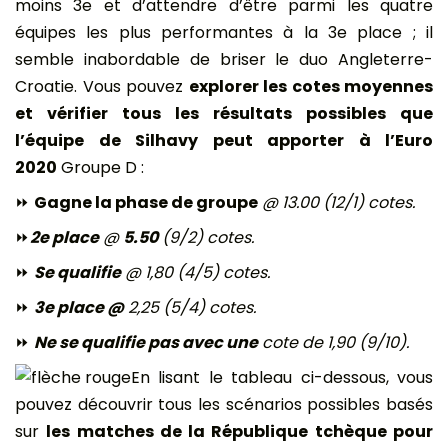
moins 3e et d’attendre d’être parmi les quatre
équipes les plus performantes à la 3e place ; il
semble inabordable de briser le duo Angleterre-
Croatie. Vous pouvez
explorer les cotes moyennes
et vérifier tous les résultats possibles que
l’équipe de Silhavy peut apporter à l’Euro
2020
Groupe D :
⏩
Gagne la phase de groupe
@ 13.00 (12/1) cotes.
⏩
2e place
@
5.50
(9/2) cotes.
⏩
Se qualifie
@ 1,80 (4/5) cotes.
⏩
3e place @
2,25 (5/4) cotes.
⏩
Ne se qualifie pas avec une
cote de 1,90 (9/10).
En lisant le tableau ci-dessous, vous
pouvez découvrir tous les scénarios possibles basés
sur
les matches de la République tchèque pour