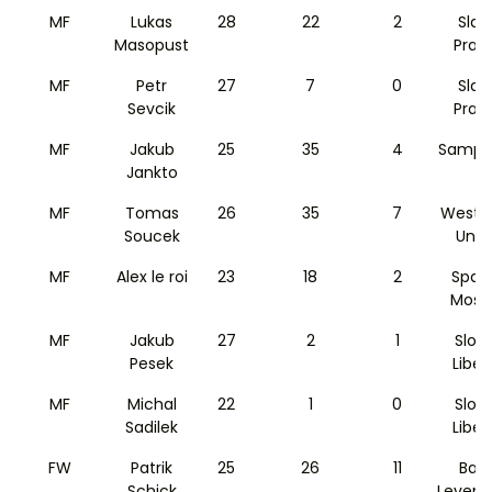
MF
Lukas
28
22
2
Slav
Masopust
Prag
MF
Petr
27
7
0
Slav
Sevcik
Prag
MF
Jakub
25
35
4
Sampd
Jankto
MF
Tomas
26
35
7
West 
Soucek
Unit
MF
Alex le roi
23
18
2
Spar
Mosc
MF
Jakub
27
2
1
Slov
Pesek
Liber
MF
Michal
22
1
0
Slov
Sadilek
Liber
FW
Patrik
25
26
11
Bay
Schick
Leverk