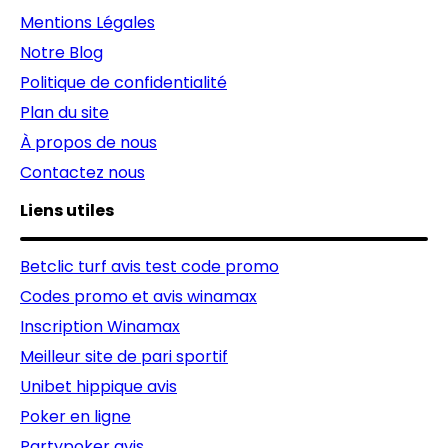
Mentions Légales
Notre Blog
Politique de confidentialité
Plan du site
À propos de nous
Contactez nous
Liens utiles
Betclic turf avis test code promo
Codes promo et avis winamax
Inscription Winamax
Meilleur site de pari sportif
Unibet hippique avis
Poker en ligne
Partypoker avis