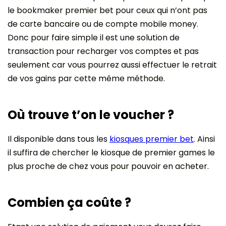
le bookmaker premier bet pour ceux qui n’ont pas
de carte bancaire ou de compte mobile money.
Donc pour faire simple il est une solution de
transaction pour recharger vos comptes et pas
seulement car vous pourrez aussi effectuer le retrait
de vos gains par cette même méthode.
Où trouve t’on le voucher ?
Il disponible dans tous les
kiosques premier bet
. Ainsi
il suffira de chercher le kiosque de premier games le
plus proche de chez vous pour pouvoir en acheter.
Combien ça coûte ?