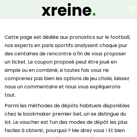
Cette page est dédiée aux pronostics sur le football,
nos experts en paris sportifs analysent chaque jour
des centaines de rencontre a fin de vous proposer
un ticket. Le coupon proposé peut être joué en
simple ou en combiné, si toutes fois vous ne
comprenez pas bien les options de jeu choisi, laissez
nous un commentaire et nous vous expliquerons
tout.
Parmi les méthodes de dépôts habituels disponibles
chez le bookmaker premier bet, un se distingue du
lot. Le voucher est l’un des modes de dépôt les plus
faciles à obtenir, pourquoi ? Me direz vous ! Et bien