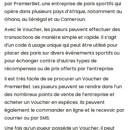
par PremierBet, une entreprise de paris sportifs qui
opère dans plusieurs pays d’Afrique, notamment au
Ghana, au Sénégal et au Cameroun.
Avec le Voucher, les joueurs peuvent effectuer des
transactions de manière simple et rapide. Il s’agit
d’un code à usage unique qui peut être utilisé pour
placer des paris sur divers événements sportifs ou
pour échanger contre d’autres types de
récompenses ou de prix offerts par l’entreprise.
Il est très facile de se procurer un Voucher de
PremierBet. Les joueurs peuvent se rendre dans l’un
des nombreux points de vente de l’entreprise et
acheter un Voucher en espèces. Ils peuvent
également le commander en ligne et le recevoir par
courrier ou par SMS.
Une fois qu’un joueur possède un Voucher, il peut