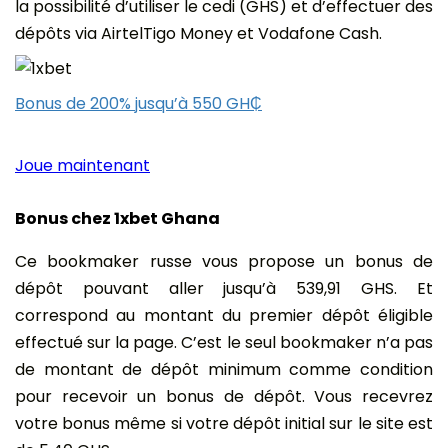
la possibilité d’utiliser le cedi (GHS) et d’effectuer des
dépôts via AirtelTigo Money et Vodafone Cash.
Bonus de 200% jusqu’à 550 GH₵
Joue maintenant
Bonus chez 1xbet Ghana
Ce bookmaker russe vous propose un bonus de
dépôt pouvant aller jusqu’à 539,91 GHS. Et
correspond au montant du premier dépôt éligible
effectué sur la page. C’est le seul bookmaker n’a pas
de montant de dépôt minimum comme condition
pour recevoir un bonus de dépôt. Vous recevrez
votre bonus même si votre dépôt initial sur le site est