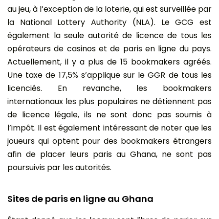
au jeu, à l’exception de la loterie, qui est surveillée par
la National Lottery Authority (NLA). Le GCG est
également la seule autorité de licence de tous les
opérateurs de casinos et de paris en ligne du pays.
Actuellement, il y a plus de 15 bookmakers agréés.
Une taxe de 17,5% s’applique sur le GGR de tous les
licenciés. En revanche, les bookmakers
internationaux les plus populaires ne détiennent pas
de licence légale, ils ne sont donc pas soumis à
l’impôt. Il est également intéressant de noter que les
joueurs qui optent pour des bookmakers étrangers
afin de placer leurs paris au Ghana, ne sont pas
poursuivis par les autorités.
Sites de paris en ligne au Ghana