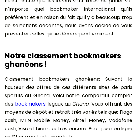
Étant donné que les locaux sont libres de parier sur
n’importe quel bookmaker international qu’ils
préfèrent et en raison du fait qu’il y a beaucoup trop
de sélections décentes, nous avons décidé de vous
présenter celles qui se démarquent vraiment.
Notre classement bookmakers
ghanéens !
Classement bookmakers ghanéens: Suivant la
hauteur des offres de ces différents sites de paris
sportifs au Ghana. Voici notre comparatif complet
des
bookmakers
légaux au
Ghana
. Vous offrant des
moyens de dépôt et retrait très variés tels que: Tiago
cash, MTN Mobile Money, Airtel Money, Vodafone
cash, Visa et bien d’autres encore. Pour jouer en ligne
au Ghana en toute simplicité.