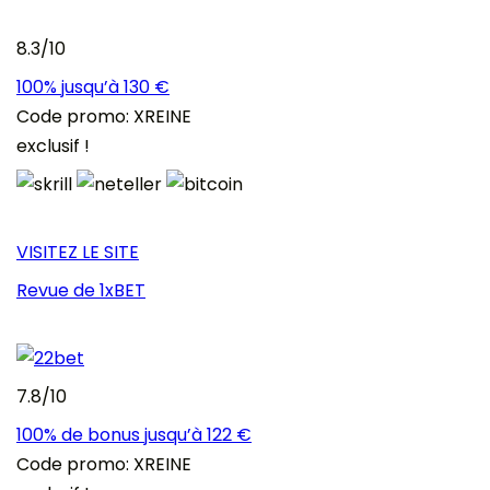
8.3/10
100% jusqu’à 130 €
Code promo: XREINE
exclusif !
VISITEZ LE SITE
Revue de 1xBET
7.8/10
100% de bonus jusqu’à 122 €
Code promo: XREINE