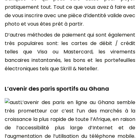
pratiquement tout. Tout ce que vous avez à faire est
de vous inscrire avec une pièce d’identité valide avec
photo et vous êtes prêt à partir.
D’autres méthodes de paiement qui sont également
très populaires sont: les cartes de débit / crédit
telles que Visa ou Mastercard, les virements
bancaires instantanés, les bons et les portefeuilles
électroniques tels que Skrill & Neteller.
L’avenir des paris sportifs au Ghana
L’avenir des paris en ligne au Ghana semble
très prometteur car c’est l’un des marchés à la
croissance la plus rapide de toute l’Afrique, en raison
de l’accessibilité plus large d’Internet et de
l’augmentation de l’utilisation du téléphone mobile.