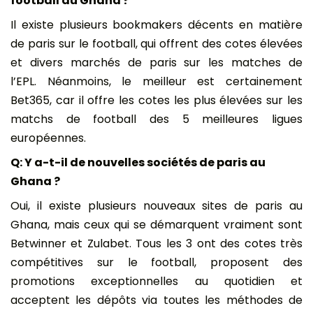
football au Ghana ?
Il existe plusieurs bookmakers décents en matière
de paris sur le football, qui offrent des cotes élevées
et divers marchés de paris sur les matches de
l’EPL. Néanmoins, le meilleur est certainement
Bet365, car il offre les cotes les plus élevées sur les
matchs de football des 5 meilleures ligues
européennes.
Q: Y a-t-il de nouvelles sociétés de paris au
Ghana ?
Oui, il existe plusieurs nouveaux sites de paris au
Ghana, mais ceux qui se démarquent vraiment sont
Betwinner et Zulabet. Tous les 3 ont des cotes très
compétitives sur le football, proposent des
promotions exceptionnelles au quotidien et
acceptent les dépôts via toutes les méthodes de