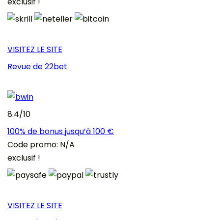
exclusif !
VISITEZ LE SITE
Revue de 22bet
8.4/10
100% de bonus jusqu’à 100 €
Code promo: N/A
exclusif !
VISITEZ LE SITE