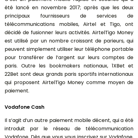
été lancé en novembre 2017; après que les deux
principaux fournisseurs de services de
télécommunications mobiles, Airtel et Tigo, ont
décidé de fusionner leurs activités. AirtelTigo Money
est utilisé par un nombre croissant de parieurs, qui
peuvent simplement utiliser leur téléphone portable
pour transférer de l’argent sur leurs comptes de
paris. Outre les bookmakers nationaux, 1XBet et
22Bet sont deux grands paris sportifs internationaux
qui proposent AirtelTigo Money comme moyen de
paiement.
Vodafone Cash
Il s’agit d’un autre paiement mobile décent, qui a été
introduit par le réseau de télécommunication
Vodafone. Dès que vous vous inscrivez sur Vodafone,