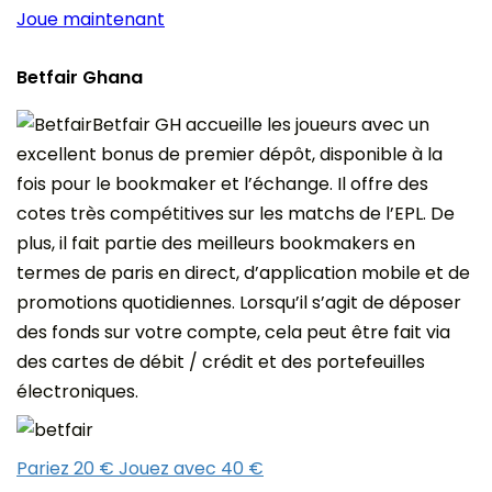
Joue maintenant
Betfair Ghana
Betfair GH accueille les joueurs avec un
excellent bonus de premier dépôt, disponible à la
fois pour le bookmaker et l’échange. Il offre des
cotes très compétitives sur les matchs de l’EPL. De
plus, il fait partie des meilleurs bookmakers en
termes de paris en direct, d’application mobile et de
promotions quotidiennes. Lorsqu’il s’agit de déposer
des fonds sur votre compte, cela peut être fait via
des cartes de débit / crédit et des portefeuilles
électroniques.
Pariez 20 € Jouez avec 40 €