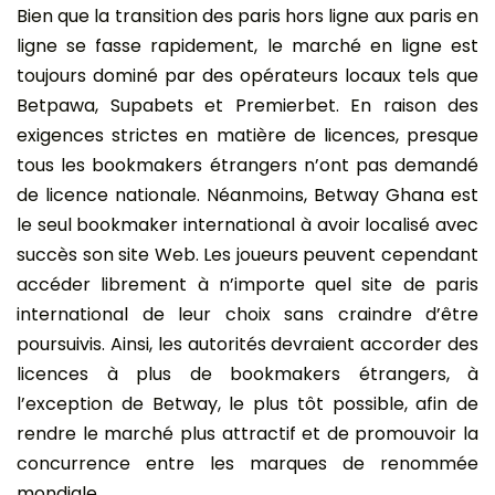
Bien que la transition des paris hors ligne aux paris en
ligne se fasse rapidement, le marché en ligne est
toujours dominé par des opérateurs locaux tels que
Betpawa, Supabets et Premierbet. En raison des
exigences strictes en matière de licences, presque
tous les bookmakers étrangers n’ont pas demandé
de licence nationale. Néanmoins, Betway Ghana est
le seul bookmaker international à avoir localisé avec
succès son site Web. Les joueurs peuvent cependant
accéder librement à n’importe quel site de paris
international de leur choix sans craindre d’être
poursuivis. Ainsi, les autorités devraient accorder des
licences à plus de bookmakers étrangers, à
l’exception de Betway, le plus tôt possible, afin de
rendre le marché plus attractif et de promouvoir la
concurrence entre les marques de renommée
mondiale.