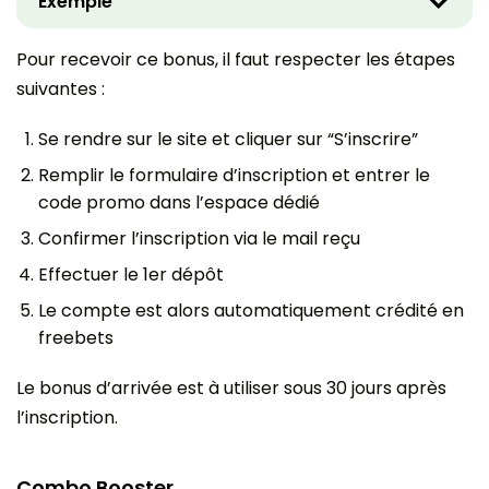
Exemple
O
u
v
Pour recevoir ce bonus, il faut respecter les étapes
r
i
suivantes :
r
l
Se rendre sur le site et cliquer sur “S’inscrire”
e
c
Remplir le formulaire d’inscription et entrer le
o
code promo dans l’espace dédié
n
t
Confirmer l’inscription via le mail reçu
e
n
Effectuer le 1er dépôt
u
Le compte est alors automatiquement crédité en
freebets
Le bonus d’arrivée est à utiliser sous 30 jours après
l’inscription.
Combo Booster