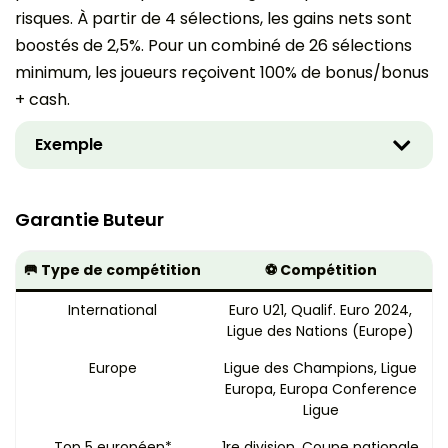
risques. À partir de 4 sélections, les gains nets sont
boostés de 2,5%. Pour un combiné de 26 sélections
minimum, les joueurs reçoivent 100% de bonus/bonus
+ cash.
Exemple
O
u
v
r
Garantie Buteur
i
r
l
🥅 Type de compétition
⚽ Compétition
e
c
International
Euro U21, Qualif. Euro 2024,
o
n
Ligue des Nations (Europe)
t
e
Europe
Ligue des Champions, Ligue
n
Europa, Europa Conference
u
Ligue
Top 5 européen*
1re division, Coupe nationale