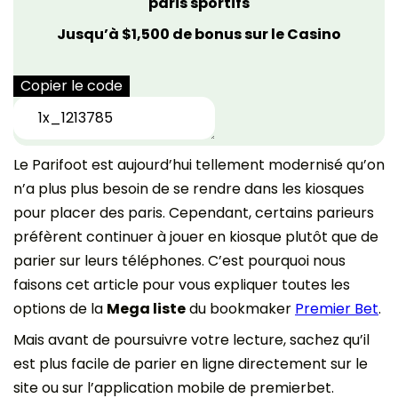
paris sportifs
Jusqu’à $1,500 de bonus sur le Casino
Copier le code
Le Parifoot est aujourd’hui tellement modernisé qu’on
n’a plus plus besoin de se rendre dans les kiosques
pour placer des paris. Cependant, certains parieurs
préfèrent continuer à jouer en kiosque plutôt que de
parier sur leurs téléphones. C’est pourquoi nous
faisons cet article pour vous expliquer toutes les
options de la
Mega liste
du bookmaker
Premier Bet
.
Mais avant de poursuivre votre lecture, sachez qu’il
est plus facile de parier en ligne directement sur le
site ou sur l’application mobile de premierbet.