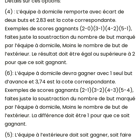
Détails sur ces options:
(4) : L’équipe à domicile remporte avec écart de
deux buts et 2.83 est la cote correspondante.
Exemples de scores gagnants (2-0)(3-1)(4-2)(5-1),
faites juste la soustraction du nombre de but marqué
par l’équipe à domicile, Moins le nombre de but de
l’extérieur. Le résultat doit être égal ou supérieure à 2
pour que ce soit gagnant.
(6): L’équipe à domicile devra gagner avec 1 seul but
d’avance et 3,74 est la cote correspondante.
Exemples de scores gagnants (2-1)(3-2)(4-3)(5-4),
faites juste la soustraction du nombre de but marqué
par l’équipe à domicile, Moins le nombre de but de
l’extérieur. La différence doit être 1 pour que ce soit
gagnant.
(5): L’équipe à l’extérieure doit soit gagner, soit faire