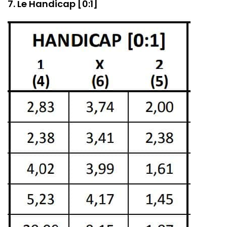
7. Le Handicap [0:1]