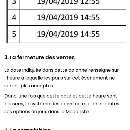
3. La fermeture des ventes
La date indiquée dans cette colonne renseigne sur
l’heure à laquelle les paris sur cet événement ne
seront plus acceptés.
Donc, une fois que cette date et cette heure sont
passées, le système désactive ce match et toutes
ses options de jeux dans la Mega liste.