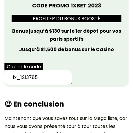
C
ODE PROMO 1XBET
2023
PROFITER DU BONUS BOOSTÉ
Bonus jusqu’à $130 sur le 1er dépôt pour vos
paris sportifs
Jusqu’à $1,500 de bonus sur le Casino
Copier le code
😉 En conclusion
Maintenant que vous savez tout sur la Mega liste, car
nous vous avons présenté tour à tour toutes les