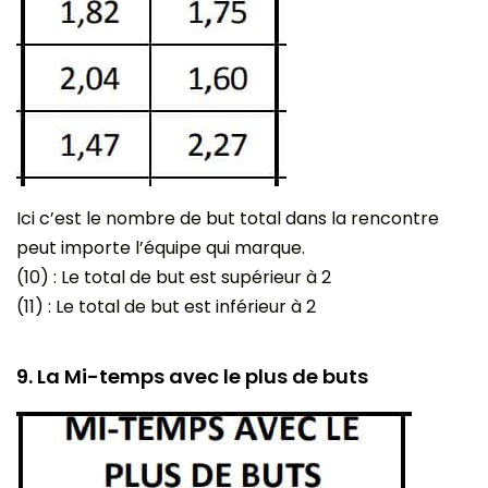
Ici c’est le nombre de but total dans la rencontre
peut importe l’équipe qui marque.
(10) : Le total de but est supérieur à 2
(11) : Le total de but est inférieur à 2
9. La Mi-temps avec le plus de buts