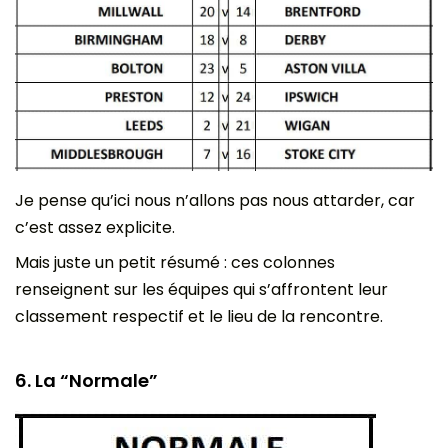
Je pense qu’ici nous n’allons pas nous attarder, car
c’est assez explicite.
Mais juste un petit résumé : ces colonnes
renseignent sur les équipes qui s’affrontent leur
classement respectif et le lieu de la rencontre.
6. La “Normale”