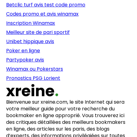
Betclic turf avis test code promo
Codes promo et avis winamax
Inscription Winamax
Meilleur site de pari sportif
Unibet hippique avis
Poker en ligne
Partypoker avis
Winamax ou Pokerstars
Pronostics PSG Lorient
Bienvenue sur xreine.com, le site Internet qui sera
votre meilleur guide pour votre recherche du
bookmaker en ligne approprié. Vous trouverez ici
des critiques détaillées des meilleurs bookmakers
en ligne, des articles sur les paris, des blogs
d’experts, des informations privilégiées sur toutes