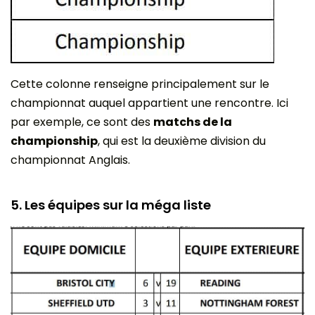
Cette colonne renseigne principalement sur le
championnat auquel appartient une rencontre. Ici
par exemple, ce sont des
matchs de la
championship
, qui est la deuxième division du
championnat Anglais.
5. Les équipes sur la méga liste