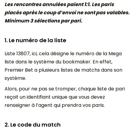
Les rencontres annulées paient 1:1. Les paris
placés après le coup d’envoi ne sont pas valables.
Minimum 3 sélections par pari.
1. Le numéro de la liste
Liste 13807, ici, cela désigne le numéro de la Mega
liste dans le système du bookmaker. En effet,
Premier Bet a plusieurs listes de matchs dans son
système.
Alors, pour ne pas se tromper, chaque liste de pari
reçoit un identifiant unique que vous devez
renseigner à l’agent qui prendra vos paris.
2. Le code du match