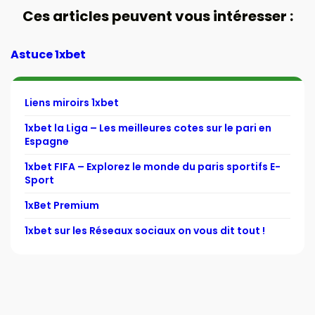
Ces articles peuvent vous intéresser :
Astuce 1xbet
Liens miroirs 1xbet
1xbet la Liga – Les meilleures cotes sur le pari en
Espagne
1xbet FIFA – Explorez le monde du paris sportifs E-
Sport
1xBet Premium
1xbet sur les Réseaux sociaux on vous dit tout !