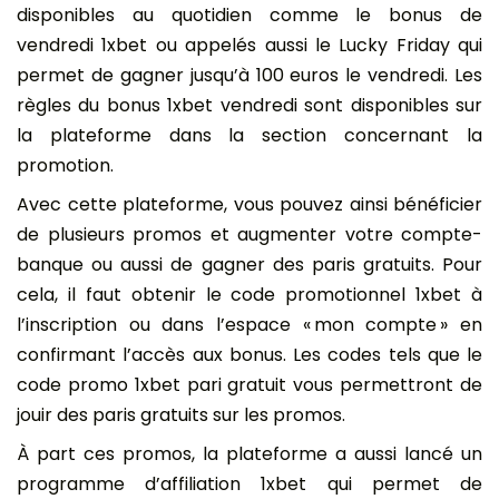
disponibles au quotidien comme le bonus de
vendredi 1xbet ou appelés aussi le Lucky Friday qui
permet de gagner jusqu’à 100 euros le vendredi. Les
règles du bonus 1xbet vendredi sont disponibles sur
la plateforme dans la section concernant la
promotion.
Avec cette plateforme, vous pouvez ainsi bénéficier
de plusieurs promos et augmenter votre compte-
banque ou aussi de gagner des paris gratuits. Pour
cela, il faut obtenir le code promotionnel 1xbet à
l’inscription ou dans l’espace « mon compte » en
confirmant l’accès aux bonus. Les codes tels que le
code promo 1xbet pari gratuit vous permettront de
jouir des paris gratuits sur les promos.
À part ces promos, la plateforme a aussi lancé un
programme d’affiliation 1xbet qui permet de