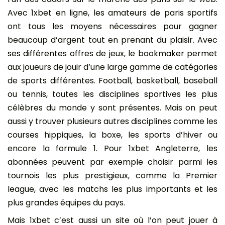
Avec 1xbet en ligne, les amateurs de paris sportifs
ont tous les moyens nécessaires pour gagner
beaucoup d’argent tout en prenant du plaisir. Avec
ses différentes offres de jeux, le bookmaker permet
aux joueurs de jouir d’une large gamme de catégories
de sports différentes. Football, basketball, baseball
ou tennis, toutes les disciplines sportives les plus
célèbres du monde y sont présentes. Mais on peut
aussi y trouver plusieurs autres disciplines comme les
courses hippiques, la boxe, les sports d’hiver ou
encore la formule 1. Pour 1xbet Angleterre, les
abonnées peuvent par exemple choisir parmi les
tournois les plus prestigieux, comme la Premier
league, avec les matchs les plus importants et les
plus grandes équipes du pays.
Mais 1xbet c’est aussi un site où l’on peut jouer à