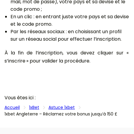
mail, mot de passe), votre pays et sa devise et le
code promo ;
En un clic : en entrant juste votre pays et sa devise
et le code promo.
Par les réseaux sociaux : en choisissant un profil
sur un réseau social pour effectuer l’inscription.
À la fin de l’inscription, vous devez cliquer sur «
s’inscrire » pour valider la procédure.
Vous êtes ici :
Accueil
1xBet
Astuce 1xbet
1xbet Angleterre – Réclamez votre bonus jusqu’à 150 £