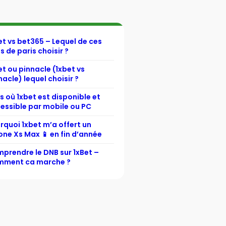
et vs bet365 – Lequel de ces
Sur quel sport parier 
s de paris choisir ?
bookmaker 1xbet ?
et ou pinnacle (1xbet vs
1xbet ARJEL – Avec 1x
nacle) lequel choisir ?
sans contraintes.
s où 1xbet est disponible et
Les applications co
essible par mobile ou PC
Découvrez les aujour
rquoi 1xbet m’a offert un
1xbet comment ça m
one Xs Max 📱 en fin d’année
ce qu’il faut savoir !
prendre le DNB sur 1xBet –
1xbet Comment utilis
ment ca marche ?
Découvrez le guide 