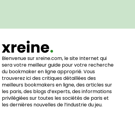
Bienvenue sur xreine.com, le site Internet qui
sera votre meilleur guide pour votre recherche
du bookmaker en ligne approprié. Vous
trouverez ici des critiques détaillées des
meilleurs bookmakers en ligne, des articles sur
les paris, des blogs d’experts, des informations
privilégiées sur toutes les sociétés de paris et
les dernières nouvelles de l’industrie du jeu.