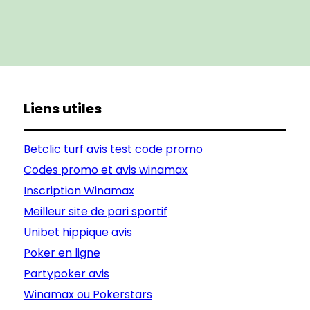
Liens utiles
Betclic turf avis test code promo
Codes promo et avis winamax
Inscription Winamax
Meilleur site de pari sportif
Unibet hippique avis
Poker en ligne
Partypoker avis
Winamax ou Pokerstars