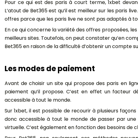
Pour ce qui est des paris à court terme, 1xbet dev
L’atout de Bet365 est qu’il est meilleur sur les paris liv
offres parce que les paris live ne sont pas adaptés à t
En ce qui concerne la variété des offres proposées, le
meilleurs sites. Toutefois, on peut constater qu’en co
Bet365 en raison de la difficulté d’obtenir un compte su
Les modes de paiement
Avant de choisir un site qui propose des paris en lign
paiement qu’il propose. C’est en effet un facteur d
accessible à tout le monde.
Sur 1xbet, il est possible de recourir à plusieurs façons 
donc accessible à tout le monde de passer par une 
virtuelle. C’est également en fonction des besoins de c