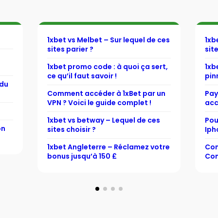
1xbet vs Melbet – Sur lequel de ces
1xb
sites parier ?
site
1xbet promo code : à quoi ça sert,
1xb
ce qu’il faut savoir !
pin
 du
Comment accéder à 1xBet par un
Pay
VPN ? Voici le guide complet !
acc
1xbet vs betway – Lequel de ces
Pou
on
sites choisir ?
Iph
1xbet Angleterre – Réclamez votre
Com
bonus jusqu’à 150 £
Com