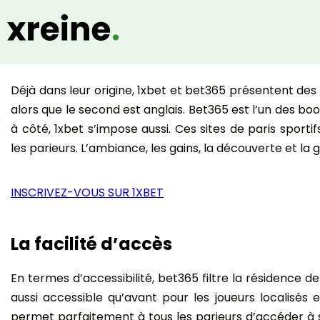
Déjà dans leur origine, 1xbet et bet365 présentent des
alors que le second est anglais. Bet365 est l’un des bo
à côté, 1xbet s’impose aussi. Ces sites de paris sport
les parieurs. L’ambiance, les gains, la découverte et l
INSCRIVEZ-VOUS SUR 1XBET
La facilité d’accès
En termes d’accessibilité, bet365 filtre la résidence de
aussi accessible qu’avant pour les joueurs localisés e
permet parfaitement à tous les parieurs d’accéder à son 