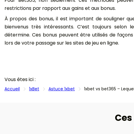
Pour Bet365, non seulement ces méthodes peuvent 
restrictions par rapport aux gains et aux bonus.
À propos des bonus, il est important de souligner q
bienvenus très intéressants. C’est toujours selo
détermine. Ces bonus peuvent être utilisés de façons 
lors de votre passage sur les sites de jeu en ligne.
Vous êtes ici :
Accueil
1xBet
Astuce 1xbet
1xbet vs bet365 – Lequel
Ces 