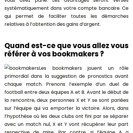
vous avez parié. Les avantages seront versés
systématiquement dans votre compte bancaire. Ce
qui permet de faciliter toutes les démarches
relatives à l’obtention des gains d’argent.
Quand est-ce que vous allez vous
référer à vos bookmakers ?
Les bookmakers jouent un rôle
primordial dans la suggestion de pronostics avant
chaque match. Prenons l’exemple d’un duel de
football entre deux équipes A et B. Avant le début de
la rencontre, deux personnes X et Y se sont pariées
sur l’équipe qui va emporter la victoire. Alors, dans
l’hypothèse où les deux clubs ont fini par se séparer
avec un match nul, X et Y vont récupérer leur part
respective de mise. Par contre, si l’équipe A a