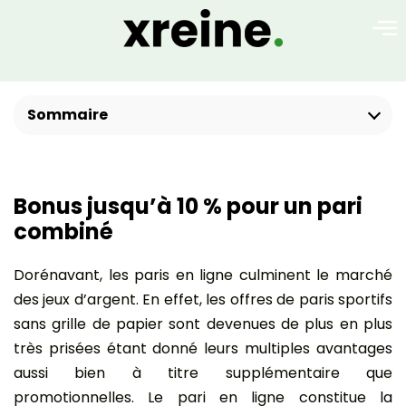
Sommaire
Bonus jusqu’à 10 % pour un pari
combiné
Dorénavant, les paris en ligne culminent le marché
des jeux d’argent. En effet, les offres de paris sportifs
sans grille de papier sont devenues de plus en plus
très prisées étant donné leurs multiples avantages
aussi bien à titre supplémentaire que
promotionnelles. Le pari en ligne constitue la