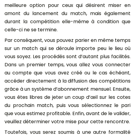
meilleure option pour ceux qui désirent miser en
amont du lancement du match, mais également
durant la compétition elle-même à condition que
celle-ci ne se termine.
Par conséquent, vous pouvez parier en même temps
sur un match qui se déroule importe peu le lieu où
vous soyez. Les procédés sont d’autant plus facilités.
Dans un premier temps, vous allez vous connecter
au compte que vous avez créé ou le cas échéant,
accéder directement à la diffusion des compétitions
grâce à un système d’abonnement mensuel. Ensuite,
vous êtes libres de jeter un coup d’œil sur les cotes
du prochain match, puis vous sélectionnez le pari
que vous estimez profitable. Enfin, avant de le valider,
veuillez déterminer votre mise pour cette rencontre.
Toutefois, vous serez soumis à une autre formalité