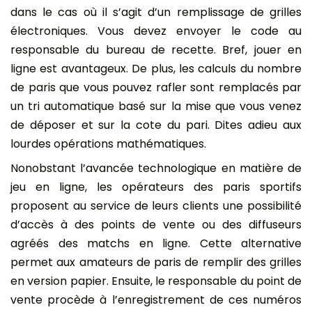
dans le cas où il s’agit d’un remplissage de grilles
électroniques. Vous devez envoyer le code au
responsable du bureau de recette. Bref, jouer en
ligne est avantageux. De plus, les calculs du nombre
de paris que vous pouvez rafler sont remplacés par
un tri automatique basé sur la mise que vous venez
de déposer et sur la cote du pari. Dites adieu aux
lourdes opérations mathématiques.
Nonobstant l’avancée technologique en matière de
jeu en ligne, les opérateurs des paris sportifs
proposent au service de leurs clients une possibilité
d’accès à des points de vente ou des diffuseurs
agréés des matchs en ligne. Cette alternative
permet aux amateurs de paris de remplir des grilles
en version papier. Ensuite, le responsable du point de
vente procède à l’enregistrement de ces numéros