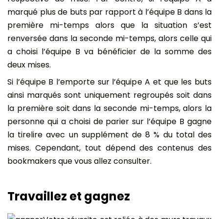
marqué plus de buts par rapport à l’équipe B dans la
première mi-temps alors que la situation s’est
renversée dans la seconde mi-temps, alors celle qui
a choisi l’équipe B va bénéficier de la somme des
deux mises.
Si l’équipe B l’emporte sur l’équipe A et que les buts
ainsi marqués sont uniquement regroupés soit dans
la première soit dans la seconde mi-temps, alors la
personne qui a choisi de parier sur l’équipe B gagne
la tirelire avec un supplément de 8 % du total des
mises. Cependant, tout dépend des contenus des
bookmakers que vous allez consulter.
Travaillez et gagnez