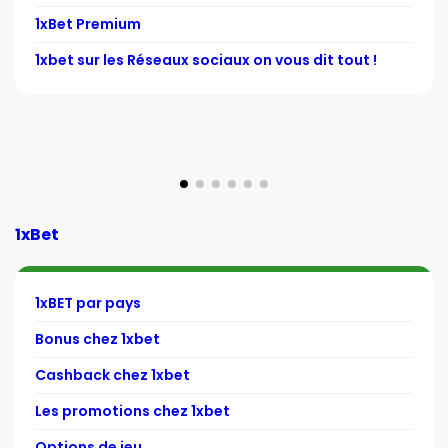
1xBet Premium
1xbet sur les Réseaux sociaux on vous dit tout !
1xBet
1xBET par pays
Bonus chez 1xbet
Cashback chez 1xbet
Les promotions chez 1xbet
Options de jeu