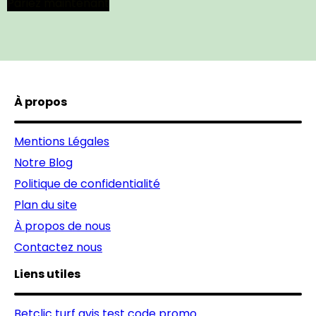
Pariez maintenant
À propos
Mentions Légales
Notre Blog
Politique de confidentialité
Plan du site
À propos de nous
Contactez nous
Liens utiles
Betclic turf avis test code promo