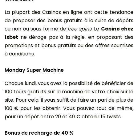
La plupart des Casinos en ligne ont cette tendance
de proposer des bonus gratuits à la suite de dépôts
ou non ou sous forme de
free spins
. Le
Casino chez
1xbet
ne déroge pas à la règle, en proposant des
promotions et bonus gratuits ou des offres soumises
à conditions.
Monday Super Machine
Chaque lundi, vous avez la possibilité de bénéficier de
100 tours gratuits sur la machine de votre choix sur le
site. Pour cela, il vous suffit de faire un pari de plus de
100 € pour les obtenir. Vous pouvez tout de même,
pour un dépôt entre 20 et 49 € obtenir 15 twists.
Bonus de recharge de 40 %