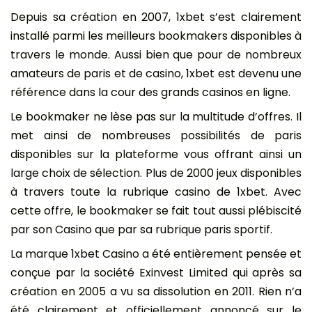
Depuis sa création en 2007, 1xbet s’est clairement
installé parmi les meilleurs bookmakers disponibles à
travers le monde. Aussi bien que pour de nombreux
amateurs de paris et de casino, 1xbet est devenu une
référence dans la cour des grands casinos en ligne.
Le bookmaker ne lèse pas sur la multitude d’offres. Il
met ainsi de nombreuses possibilités de paris
disponibles sur la plateforme vous offrant ainsi un
large choix de sélection. Plus de 2000 jeux disponibles
à travers toute la rubrique casino de 1xbet. Avec
cette offre, le bookmaker se fait tout aussi plébiscité
par son Casino que par sa rubrique paris sportif.
La marque 1xbet Casino a été entièrement pensée et
conçue par la société Exinvest Limited qui après sa
création en 2005 a vu sa dissolution en 2011. Rien n’a
été clairement et officiellement annoncé sur le