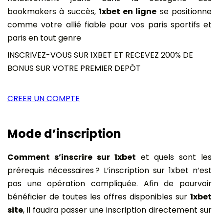
bookmakers à succès,
1xbet en ligne
se positionne
comme votre allié fiable pour vos paris sportifs et
paris en tout genre
INSCRIVEZ-VOUS SUR 1XBET ET RECEVEZ 200% DE
BONUS SUR VOTRE PREMIER DEPÔT
CREER UN COMPTE
Mode d’inscription
Comment s’inscrire sur 1xbet
et quels sont les
prérequis nécessaires ? L’inscription sur 1xbet n’est
pas une opération compliquée. Afin de pourvoir
bénéficier de toutes les offres disponibles sur
1xbet
site
, il faudra passer une inscription directement sur