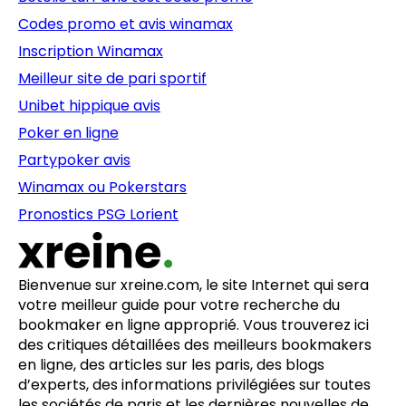
Codes promo et avis winamax
Inscription Winamax
Meilleur site de pari sportif
Unibet hippique avis
Poker en ligne
Partypoker avis
Winamax ou Pokerstars
Pronostics PSG Lorient
Bienvenue sur xreine.com, le site Internet qui sera
votre meilleur guide pour votre recherche du
bookmaker en ligne approprié. Vous trouverez ici
des critiques détaillées des meilleurs bookmakers
en ligne, des articles sur les paris, des blogs
d’experts, des informations privilégiées sur toutes
les sociétés de paris et les dernières nouvelles de