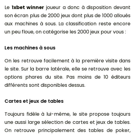
Le
1xbet winner
joueur a donc à disposition devant
son écran plus de 2000 jeux dont plus de 1000 alloués
aux machines à sous. La classification reste encore
un peu floue, on catégorise les 2000 jeux pour vous :
Les machines à sous
On les retrouve facilement à la première visite dans
le site. Sur la barre latérale, elle se retrouve avec les
options phares du site. Pas moins de 10 éditeurs
différents sont disponibles dessus.
Cartes et jeux de tables
Toujours fidèle à lui-même, le site propose toujours
une aussi large sélection de cartes et jeux de tables.
On retrouve principalement des tables de poker,