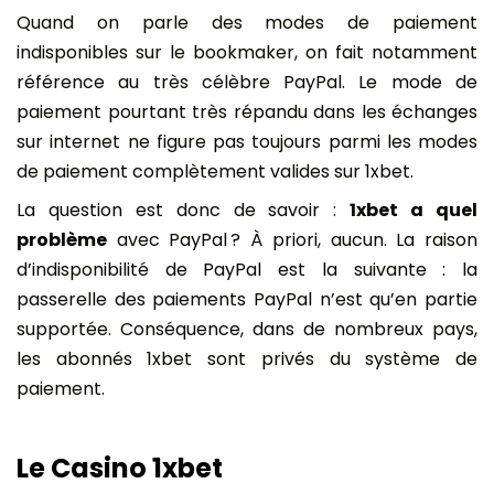
Quand on parle des modes de paiement
indisponibles sur le bookmaker, on fait notamment
référence au très célèbre PayPal. Le mode de
paiement pourtant très répandu dans les échanges
sur internet ne figure pas toujours parmi les modes
de paiement complètement valides sur 1xbet.
La question est donc de savoir :
1xbet a quel
problème
avec PayPal ? À priori, aucun. La raison
d’indisponibilité de PayPal est la suivante : la
passerelle des paiements PayPal n’est qu’en partie
supportée. Conséquence, dans de nombreux pays,
les abonnés 1xbet sont privés du système de
paiement.
Le Casino 1xbet