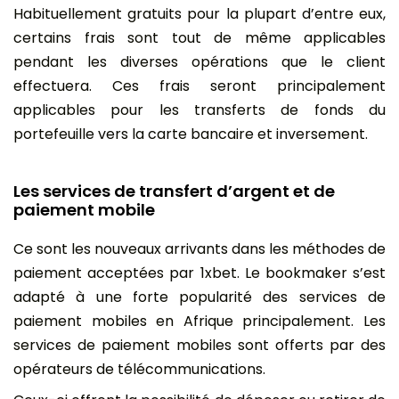
Habituellement gratuits pour la plupart d’entre eux,
certains frais sont tout de même applicables
pendant les diverses opérations que le client
effectuera. Ces frais seront principalement
applicables pour les transferts de fonds du
portefeuille vers la carte bancaire et inversement.
Les services de transfert d’argent et de
paiement mobile
Ce sont les nouveaux arrivants dans les méthodes de
paiement acceptées par 1xbet. Le bookmaker s’est
adapté à une forte popularité des services de
paiement mobiles en Afrique principalement. Les
services de paiement mobiles sont offerts par des
opérateurs de télécommunications.