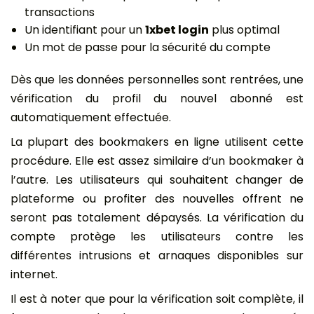
transactions
Un identifiant pour un
1xbet login
plus optimal
Un mot de passe pour la sécurité du compte
Dès que les données personnelles sont rentrées, une
vérification du profil du nouvel abonné est
automatiquement effectuée.
La plupart des bookmakers en ligne utilisent cette
procédure. Elle est assez similaire d’un bookmaker à
l’autre. Les utilisateurs qui souhaitent changer de
plateforme ou profiter des nouvelles offrent ne
seront pas totalement dépaysés. La vérification du
compte protège les utilisateurs contre les
différentes intrusions et arnaques disponibles sur
internet.
Il est à noter que pour la vérification soit complète, il