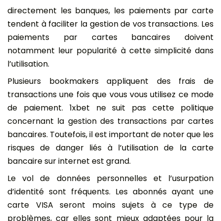
directement les banques, les paiements par carte
tendent à faciliter la gestion de vos transactions. Les
paiements par cartes bancaires doivent
notamment leur popularité à cette simplicité dans
l’utilisation.
Plusieurs bookmakers appliquent des frais de
transactions une fois que vous vous utilisez ce mode
de paiement. 1xbet ne suit pas cette politique
concernant la gestion des transactions par cartes
bancaires. Toutefois, il est important de noter que les
risques de danger liés à l’utilisation de la carte
bancaire sur internet est grand.
Le vol de données personnelles et l’usurpation
d’identité sont fréquents. Les abonnés ayant une
carte VISA seront moins sujets à ce type de
problèmes, car elles sont mieux adaptées pour la