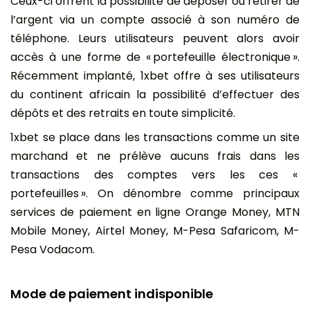
Ceux-ci offrent la possibilité de déposer ou retirer de
l’argent via un compte associé à son numéro de
téléphone. Leurs utilisateurs peuvent alors avoir
accès à une forme de « portefeuille électronique ».
Récemment implanté, 1xbet offre à ses utilisateurs
du continent africain la possibilité d’effectuer des
dépôts et des retraits en toute simplicité.
1xbet se place dans les transactions comme un site
marchand et ne prélève aucuns frais dans les
transactions des comptes vers les ces «
portefeuilles ». On dénombre comme principaux
services de paiement en ligne Orange Money, MTN
Mobile Money, Airtel Money, M-Pesa Safaricom, M-
Pesa Vodacom.
Mode de paiement indisponible