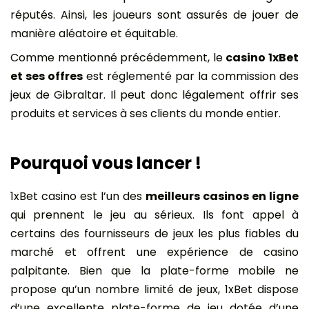
réputés. Ainsi, les joueurs sont assurés de jouer de
manière aléatoire et équitable.
Comme mentionné précédemment, le
casino 1xBet
et ses offres
est réglementé par la commission des
jeux de Gibraltar. Il peut donc légalement offrir ses
produits et services à ses clients du monde entier.
Pourquoi vous lancer !
1xBet casino est l’un des
meilleurs casinos en ligne
qui prennent le jeu au sérieux. Ils font appel à
certains des fournisseurs de jeux les plus fiables du
marché et offrent une expérience de casino
palpitante. Bien que la plate-forme mobile ne
propose qu’un nombre limité de jeux, 1xBet dispose
d’une excellente plate-forme de jeu dotée d’une