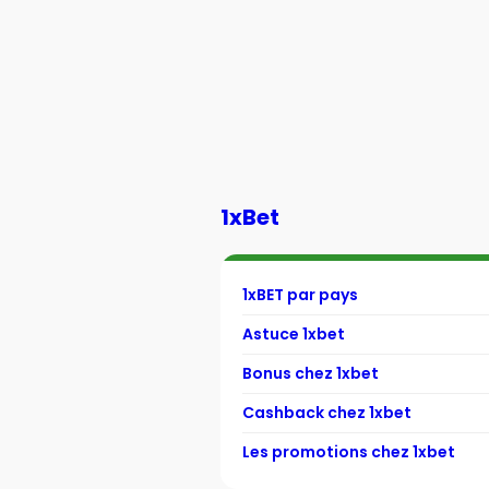
1xBet
1xBET par pays
Astuce 1xbet
Bonus chez 1xbet
Cashback chez 1xbet
Les promotions chez 1xbet