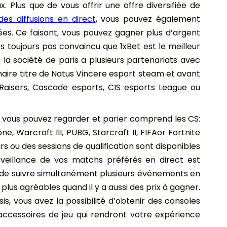
x. Plus que de vous offrir une offre diversifiée de
es diffusions en direct
, vous pouvez également
es. Ce faisant, vous pouvez gagner plus d’argent
es toujours pas convaincu que 1xBet est le meilleur
e la société de paris a plusieurs partenariats avec
enaire titre de Natus Vincere esport steam et avant
Raisers, Cascade esports, CIS esports League ou
ls vous pouvez regarder et parier comprend les CS:
e, Warcraft III, PUBG, Starcraft II, FIFAor Fortnite
rs ou des sessions de qualification sont disponibles
rveillance de vos matchs préférés en direct est
 de suivre simultanément plusieurs événements en
 plus agréables quand il y a aussi des prix à gagner.
s, vous avez la possibilité d’obtenir des consoles
’accessoires de jeu qui rendront votre expérience