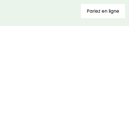
Pariez en ligne