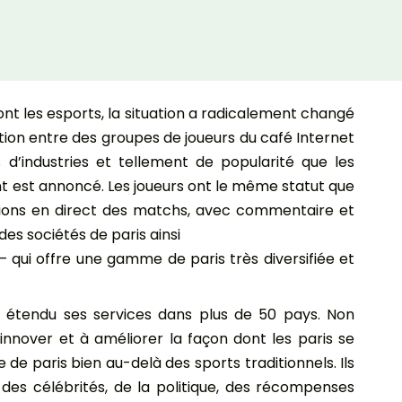
ont les esports, la situation a radicalement changé
on entre des groupes de joueurs du café Internet
 d’industries et tellement de popularité que les
 est annoncé. Les joueurs ont le même statut que
issions en direct des matchs, avec commentaire et
des sociétés de paris ainsi
– qui offre une gamme de paris très diversifiée et
 a étendu ses services dans plus de 50 pays. Non
innover et à améliorer la façon dont les paris se
e de paris bien au-delà des sports traditionnels. Ils
, des célébrités, de la politique, des récompenses