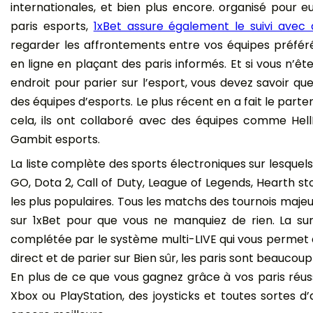
internationales, et bien plus encore. organisé pour eu
paris esports,
1xBet assure également le suivi avec d
regarder les affrontements entre vos équipes préféré
en ligne en plaçant des paris informés. Et si vous n’êt
endroit pour parier sur l’esport, vous devez savoir qu
des équipes d’esports. Le plus récent en a fait le part
cela, ils ont collaboré avec des équipes comme Hell
Gambit esports.
La liste complète des sports électroniques sur lesque
GO, Dota 2, Call of Duty, League of Legends, Hearth ston
les plus populaires. Tous les matchs des tournois majeu
sur 1xBet pour que vous ne manquiez de rien. La su
complétée par le système multi-LIVE qui vous permet
direct et de parier sur Bien sûr, les paris sont beaucoup
En plus de ce que vous gagnez grâce à vos paris réussi
Xbox ou PlayStation, des joysticks et toutes sortes d