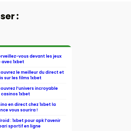
ser :
rveillez-vous devant les jeux
1xbet pour Ordinateur
é avec 1xbet
une expérience uniq
ouvrez le meilleur du direct et
Application: Explore
s sur les films 1xbet
utilisant les applica
ouvrez l’univers incroyable
1xgames – Vivez au 
 casinos 1xbet
jeux avec la platefo
ino en direct chez 1xbet la
1xBet pour iPhone : 
nce vous sourira !
installez et jouez !
roid : 1xbet pour apk l’avenir
1xbet partners – Le m
pari sportif en ligne
programmes d’affili