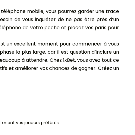
tre téléphone mobile, vous pourrez garder une trace
esoin de vous inquiéter de ne pas être près d’un
éléphone de votre poche et placez vos paris pour
c’est un excellent moment pour commencer à vous
ase la plus large, car il est question d’inclure un
c beaucoup à attendre. Chez 1xBet, vous avez tout ce
tifs et améliorer vos chances de gagner. Créez un
utenant vos joueurs préférés