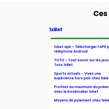
Ces 
1xBet
1xbet apk – Télécharger l’APK 
téléphone Android
TOTO – Tout savoir sur les jeux
Toto 1xBet
Sports virtuels – Vivez une
expérience hors pair chez 1xbe
Profitez au maximum du poker
avec le bookmaker 1xbet
Moyens de paiement chez 1xbe