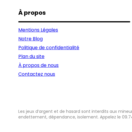
À propos
Mentions Légales
Notre Blog
Politique de confidentialité
Plan du site
À propos de nous
Contactez nous
Les jeux d’argent et de hasard sont interdits aux mine
endettement, dépendance, isolement. Appelez le 09.74.