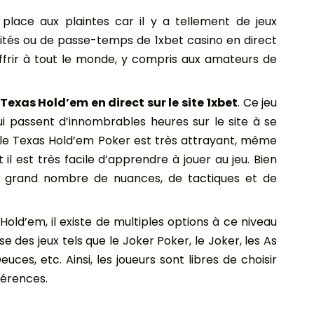
place aux plaintes car il y a tellement de jeux
ctivités ou de passe-temps de 1xbet casino en direct
ffrir à tout le monde, y compris aux amateurs de
Texas Hold’em en direct sur le site
1xbet
. Ce jeu
qui passent d’innombrables heures sur le site à se
l, le Texas Hold’em Poker est très attrayant, même
 il est très facile d’apprendre à jouer au jeu. Bien
 un grand nombre de nuances, de tactiques et de
 Hold’em, il existe de multiples options à ce niveau
 des jeux tels que le Joker Poker, le Joker, les As
euces, etc. Ainsi, les joueurs sont libres de choisir
férences.