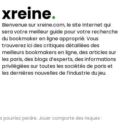
Bienvenue sur xreine.com, le site Internet qui
sera votre meilleur guide pour votre recherche
du bookmaker en ligne approprié. Vous
trouverez ici des critiques détaillées des
meilleurs bookmakers en ligne, des articles sur
les paris, des blogs d’experts, des informations
privilégiées sur toutes les sociétés de paris et
les dernières nouvelles de l’industrie du jeu.
 pourriez perdre. Jouer comporte des risques :