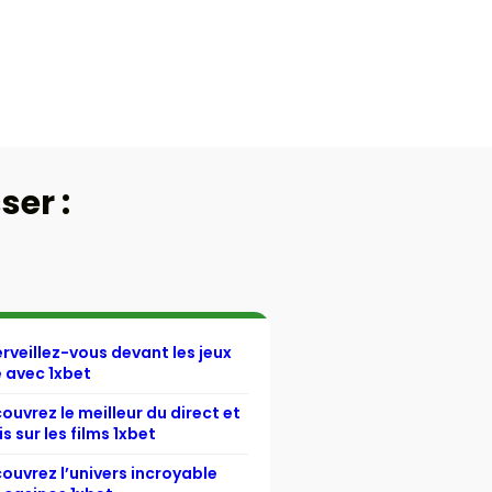
ser :
rveillez-vous devant les jeux
1xbet pour Ordinateur
é avec 1xbet
une expérience uniq
ouvrez le meilleur du direct et
Application: Explore
s sur les films 1xbet
utilisant les applica
ouvrez l’univers incroyable
1xgames – Vivez au 