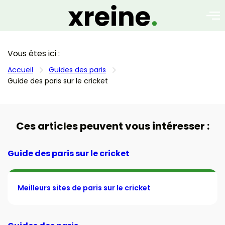
Vous êtes ici :
Accueil
Guides des paris
Guide des paris sur le cricket
Ces articles peuvent vous intéresser :
Guide des paris sur le cricket
Meilleurs sites de paris sur le cricket