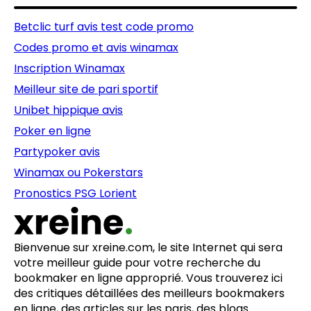
Betclic turf avis test code promo
Codes promo et avis winamax
Inscription Winamax
Meilleur site de pari sportif
Unibet hippique avis
Poker en ligne
Partypoker avis
Winamax ou Pokerstars
Pronostics PSG Lorient
Bienvenue sur xreine.com, le site Internet qui sera
votre meilleur guide pour votre recherche du
bookmaker en ligne approprié. Vous trouverez ici
des critiques détaillées des meilleurs bookmakers
en ligne, des articles sur les paris, des blogs