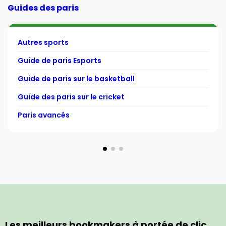
Guides des paris
Autres sports
Guide de paris Esports
Guide de paris sur le basketball
Guide des paris sur le cricket
Paris avancés
Les meilleurs bookmakers à portée de clic