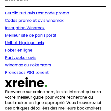
Betclic turf avis test code promo
Codes promo et avis winamax
Inscription Winamax
Meilleur site de pari sportif
Unibet hippique avis
Poker en ligne
Partypoker avis
Winamax ou Pokerstars
Pronostics PSG Lorient
Bienvenue sur xreine.com, le site Internet qui sera
votre meilleur guide pour votre recherche du
bookmaker en ligne approprié. Vous trouverez ici
des critiques détaillées des meilleurs bookmakers