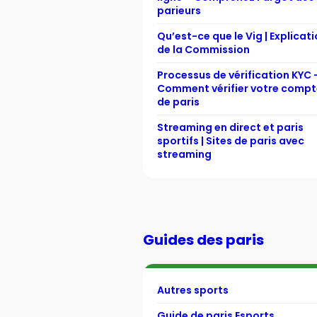
parieurs
Qu’est-ce que le Vig | Explicat
de la Commission
Processus de vérification KYC 
Comment vérifier votre compt
de paris
Streaming en direct et paris
sportifs | Sites de paris avec
streaming
Guides des paris
Autres sports
Guide de paris Esports