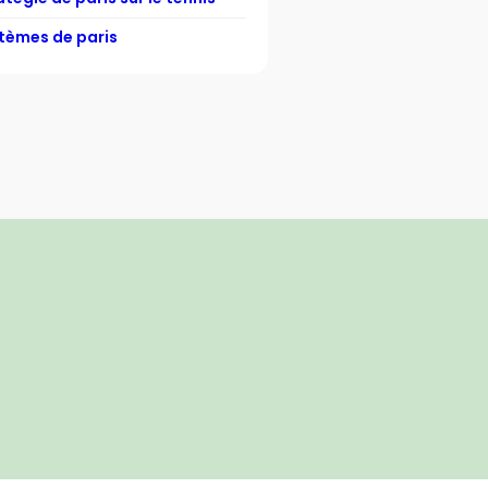
tèmes de paris