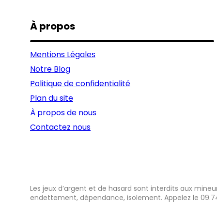
À propos
Mentions Légales
Notre Blog
Politique de confidentialité
Plan du site
À propos de nous
Contactez nous
Les jeux d’argent et de hasard sont interdits aux mine
endettement, dépendance, isolement. Appelez le 09.74.