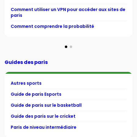
Comment utiliser un VPN pour accéder aux sites de
paris
Comment comprendre la probabilité
Guides des paris
Autres sports
Guide de paris Esports
Guide de paris sur le basketball
Guide des paris sur le cricket
Paris de niveau intermédiaire