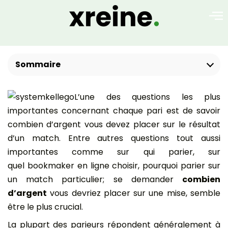
Sommaire
L’une des questions les plus
importantes concernant chaque pari est de savoir
combien d’argent vous devez placer sur le résultat
d’un match. Entre autres questions tout aussi
importantes comme sur qui parier, sur
quel bookmaker en ligne choisir, pourquoi parier sur
un match particulier; se demander
combien
d’argent
vous devriez placer sur une mise, semble
être le plus crucial.
La plupart des parieurs répondent généralement à