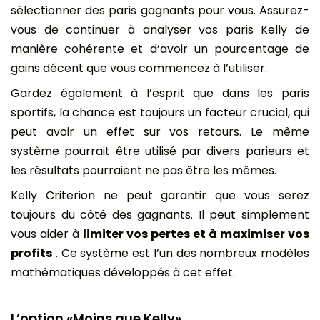
sélectionner des paris gagnants pour vous. Assurez-
vous de continuer à analyser vos paris Kelly de
manière cohérente et d’avoir un pourcentage de
gains décent que vous commencez à l’utiliser.
Gardez également à l’esprit que dans les paris
sportifs, la chance est toujours un facteur crucial, qui
peut avoir un effet sur vos retours. Le même
système pourrait être utilisé par divers parieurs et
les résultats pourraient ne pas être les mêmes.
Kelly Criterion ne peut garantir que vous serez
toujours du côté des gagnants. Il peut simplement
vous aider à
limiter vos pertes et à maximiser vos
profits
. Ce système est l’un des nombreux modèles
mathématiques développés à cet effet.
L’option «Moins que Kelly»