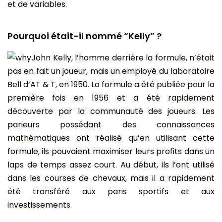
et de variables.
Pourquoi était-il nommé “Kelly” ?
John Kelly, l’homme derrière la formule, n’était
pas en fait un joueur, mais un employé du laboratoire
Bell d’AT & T, en 1950. La formule a été publiée pour la
première fois en 1956 et a été rapidement
découverte par la communauté des joueurs. Les
parieurs possédant des connaissances
mathématiques ont réalisé qu’en utilisant cette
formule, ils pouvaient maximiser leurs profits dans un
laps de temps assez court. Au début, ils l’ont utilisé
dans les courses de chevaux, mais il a rapidement
été transféré aux paris sportifs et aux
investissements.