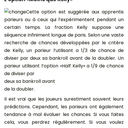
Cette option est suggérée aux apprentis
parieurs ou à ceux qui l’expérimentent pendant un
certain temps. La fraction Kelly suppose une
séquence infiniment longue de paris. Selon une vaste
recherche de chances développées par le critère
de Kelly, un parieur l’utilisant a 1/3 de chance de
diviser par deux sa bankroll avant de la doubler. Un
parieur utilisant l’option «Half Kelly» a 1/9 de chance
de diviser par
deux sa bankroll avant
de la doubler.
Il est vrai que les joueurs surestiment souvent leurs
prédictions. Cependant, les parieurs ont également
tendance à mal évaluer les chances. Si vous faites
cela, vous perdrez régulièrement. Si vous voulez