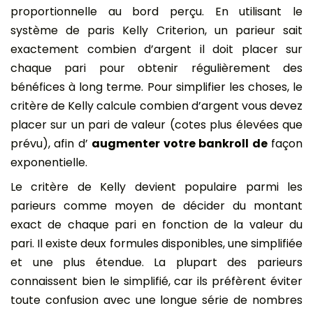
proportionnelle au bord perçu. En utilisant le
système de paris Kelly Criterion, un parieur sait
exactement combien d’argent il doit placer sur
chaque pari pour obtenir régulièrement des
bénéfices à long terme. Pour simplifier les choses, le
critère de Kelly calcule combien d’argent vous devez
placer sur un pari de valeur (cotes plus élevées que
prévu), afin d’
augmenter votre bankroll de
façon
exponentielle.
Le critère de Kelly devient populaire parmi les
parieurs comme moyen de décider du montant
exact de chaque pari en fonction de la valeur du
pari. Il existe deux formules disponibles, une simplifiée
et une plus étendue. La plupart des parieurs
connaissent bien le simplifié, car ils préfèrent éviter
toute confusion avec une longue série de nombres