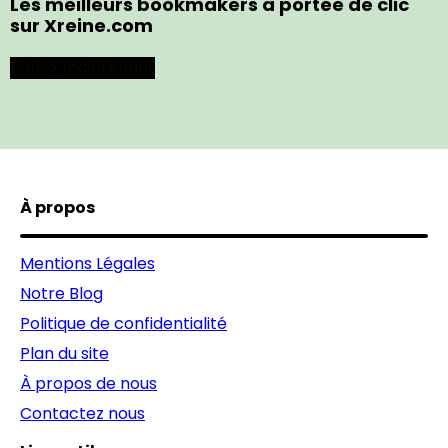
Les meilleurs bookmakers à portée de clic
sur Xreine.com
Pariez maintenant
À propos
Mentions Légales
Notre Blog
Politique de confidentialité
Plan du site
À propos de nous
Contactez nous