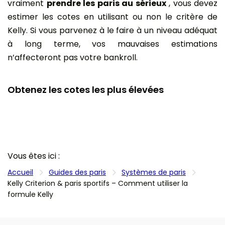
vraiment
prendre les paris au sérieux
, vous devez
estimer les cotes en utilisant ou non le critère de
Kelly. Si vous parvenez à le faire à un niveau adéquat
à long terme, vos mauvaises estimations
n’affecteront pas votre bankroll.
Obtenez les cotes les plus élevées
Vous êtes ici :
Accueil
Guides des paris
Systèmes de paris
Kelly Criterion & paris sportifs – Comment utiliser la
formule Kelly