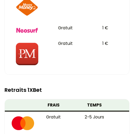
Gratuit
1 €
Gratuit
1 €
Retraits 1XBet
FRAIS
TEMPS
Gratuit
2-5 Jours