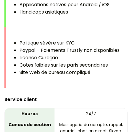
Applications natives pour Android / iOS
Handicaps asiatiques
Politique sévère sur KYC
Paypal – Paiements Trustly non disponibles
Licence Curaçao
Cotes faibles sur les paris secondaires
Site Web de bureau compliqué
Service client
Heures
24/7
Canaux de soutien
Messagerie du compte, rappel,
courriel, chat en direct, Skype,