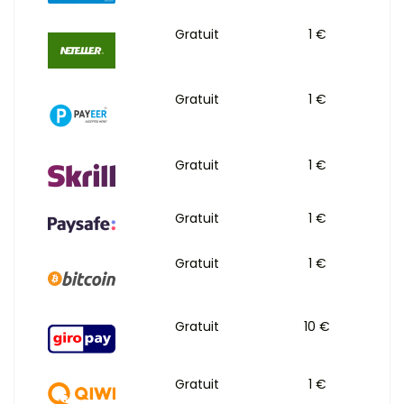
Gratuit
1 €
Gratuit
1 €
Gratuit
1 €
Gratuit
1 €
Gratuit
1 €
Gratuit
10 €
Gratuit
1 €