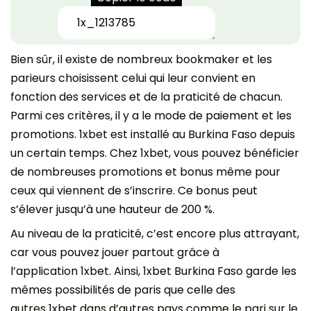
Bien sûr, il existe de nombreux bookmaker et les
parieurs choisissent celui qui leur convient en
fonction des services et de la praticité de chacun.
Parmi ces critères, il y a le mode de paiement et les
promotions. 1xbet est installé au Burkina Faso depuis
un certain temps. Chez 1xbet, vous pouvez bénéficier
de nombreuses promotions et bonus même pour
ceux qui viennent de s’inscrire. Ce bonus peut
s’élever jusqu’à une hauteur de 200 %.
Au niveau de la praticité, c’est encore plus attrayant,
car vous pouvez jouer partout grâce à
l’application 1xbet. Ainsi, 1xbet Burkina Faso garde les
mêmes possibilités de paris que celle des
autres 1xbet dans d’autres pays comme le pari sur le