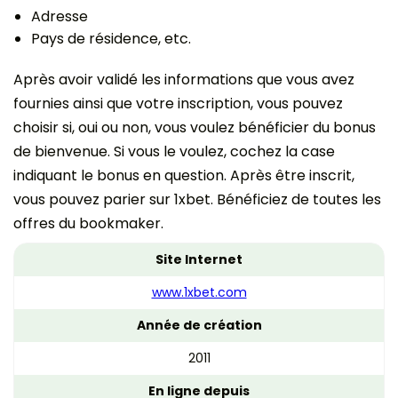
Adresse
Pays de résidence, etc.
Après avoir validé les informations que vous avez
fournies ainsi que votre inscription, vous pouvez
choisir si, oui ou non, vous voulez bénéficier du bonus
de bienvenue. Si vous le voulez, cochez la case
indiquant le bonus en question. Après être inscrit,
vous pouvez parier sur 1xbet. Bénéficiez de toutes les
offres du bookmaker.
Site Internet
www.1xbet.com
Année de création
2011
En ligne depuis