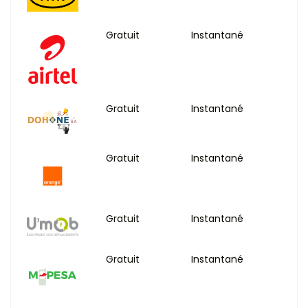
Gratuit
Instantané
Gratuit
Instantané
Gratuit
Instantané
Gratuit
Instantané
Gratuit
Instantané