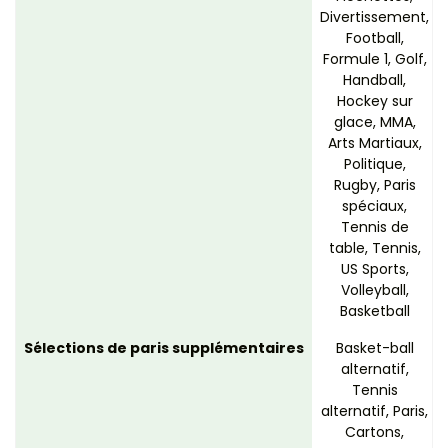
Divertissement,
Football,
Formule 1, Golf,
Handball,
Hockey sur
glace, MMA,
Arts Martiaux,
Politique,
Rugby, Paris
spéciaux,
Tennis de
table, Tennis,
US Sports,
Volleyball,
Basketball
Sélections de paris supplémentaires
Basket-ball
alternatif,
Tennis
alternatif, Paris,
Cartons,