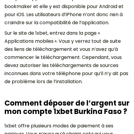
bookmaker et elle y est disponible pour Android et
pour iOS. Les utilisateurs d’iPhone n’ont donc rien à
craindre sur la compatibilité de l’application.
Sur le site de 1xbet, entrez dans la page «
Applications mobiles ». Vous y verrez tout de suite
des liens de téléchargement et vous n’avez qu’à
commencer le téléchargement. Cependant, vous
devez autoriser les téléchargements de sources
inconnues dans votre téléphone pour qu’il n’y ait pas
de problème lors de l’installation.
Comment déposer de l’argent sur
mon compte 1xbet Burkina Faso ?
1xbet offre plusieurs modes de paiement à ses
parieurs. Vous n’avez qu’à choisir celui qui vous