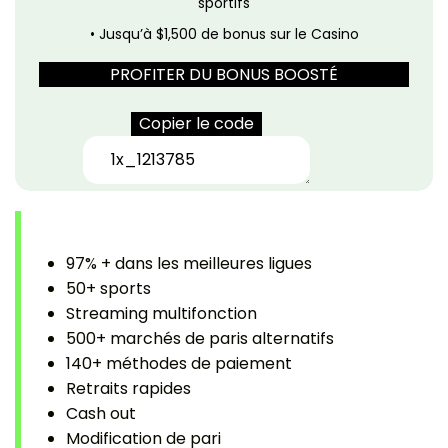
sportifs
• Jusqu’à $1,500 de bonus sur le Casino
PROFITER DU BONUS BOOSTÉ
Copier le code
97% + dans les meilleures ligues
50+ sports
Streaming multifonction
500+ marchés de paris alternatifs
140+ méthodes de paiement
Retraits rapides
Cash out
Modification de pari