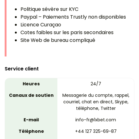
Politique sévère sur KYC
Paypal – Paiements Trustly non disponibles
Licence Curaçao
Cotes faibles sur les paris secondaires
Site Web de bureau compliqué
Service client
Heures
24/7
Canaux de soutien
Messagerie du compte, rappel,
courriel, chat en direct, Skype,
téléphone, Twitter
E-mail
info-fr@1xbet.com
Téléphone
+44 127 325-69-87