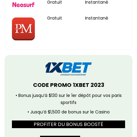
Gratuit
Instantané
Gratuit
Instantané
C
ODE PROMO 1XBET
2023
• Bonus jusqu’à $130 sur le 1er dépôt pour vos paris
sportifs
• Jusqu’à $1,500 de bonus sur le Casino
PROFITER DU BONUS BOOSTÉ