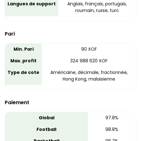
Langues de support
Anglais, français, portugais,
roumain, russe, turc
Pari
Min. Pari
90 XOF
Max. profit
324 988 620 XOF
Type de cote
Américaine, décimale, fractionnée,
Hong Kong, malaisienne
Paiement
Global
97.8%
Football
98.8%