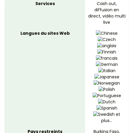
Services
Cash out,
diffusion en
direct, vidéo multi
live
Langues du sites Web
et
plus…
Pays restreints
Burkina Faso,