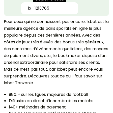
Pour ceux qui ne connaissent pas encore, 1xbet est la
meilleure agence de paris sportifs en ligne le plus
populaire depuis ces dernières années. Avec des
côtes de jeux très élevés, des bonus très généreux,
des centaines d’évènements quotidiens, des moyens
de paiement divers, etc., le bookmaker dispose d’un
arsenal extraordinaire pour satisfaire ses clients.
Mais ce n’est pas tout, car 1xbet peut encore vous
surprendre. Découvrez tout ce qu’il faut savoir sur
1xbet Tanzanie.
98% + sur les ligues majeures de football
Diffusion en direct d’innombrables matchs
140+ méthodes de paiement