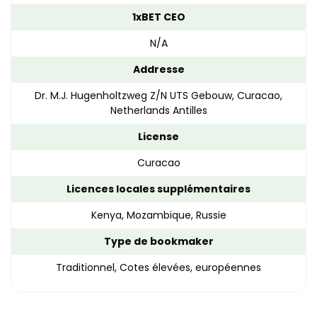
1xBET CEO
N/A
Addresse
Dr. M.J. Hugenholtzweg Z/N UTS Gebouw, Curacao,
Netherlands Antilles
License
Curacao
Licences locales supplémentaires
Kenya, Mozambique, Russie
Type de bookmaker
Traditionnel, Cotes élevées, européennes