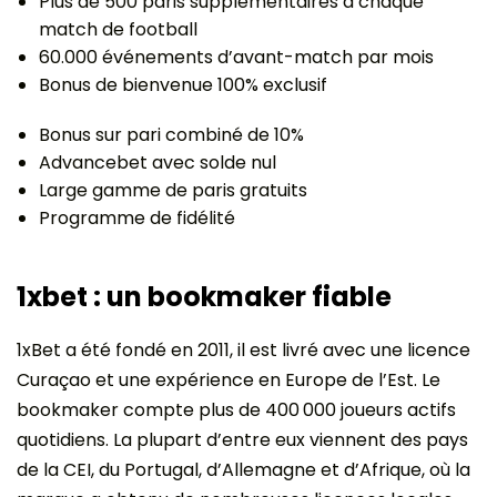
Plus de 500 paris supplémentaires à chaque
match de football
60.000 événements d’avant-match par mois
Bonus de bienvenue 100% exclusif
Bonus sur pari combiné de 10%
Advancebet avec solde nul
Large gamme de paris gratuits
Programme de fidélité
1xbet : un bookmaker fiable
1xBet a été fondé en 2011, il est livré avec une licence
Curaçao et une expérience en Europe de l’Est. Le
bookmaker compte plus de 400 000 joueurs actifs
quotidiens. La plupart d’entre eux viennent des pays
de la CEI, du Portugal, d’Allemagne et d’Afrique, où la