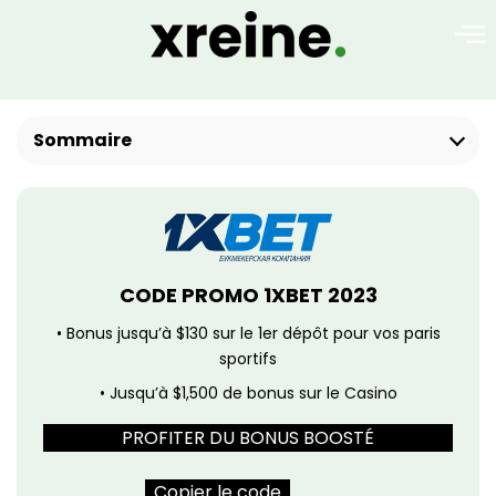
Sommaire
C
ODE PROMO 1XBET
2023
• Bonus jusqu’à $130 sur le 1er dépôt pour vos paris
sportifs
• Jusqu’à $1,500 de bonus sur le Casino
PROFITER DU BONUS BOOSTÉ
Copier le code