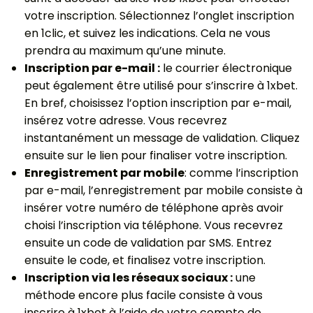
votre inscription. Sélectionnez l’onglet inscription
en 1clic, et suivez les indications. Cela ne vous
prendra au maximum qu’une minute.
Inscription par e-mail :
le courrier électronique
peut également être utilisé pour s’inscrire à 1xbet.
En bref, choisissez l’option inscription par e-mail,
insérez votre adresse. Vous recevrez
instantanément un message de validation. Cliquez
ensuite sur le lien pour finaliser votre inscription.
Enregistrement par mobile
: comme l’inscription
par e-mail, l’enregistrement par mobile consiste à
insérer votre numéro de téléphone après avoir
choisi l’inscription via téléphone. Vous recevrez
ensuite un code de validation par SMS. Entrez
ensuite le code, et finalisez votre inscription.
Inscription via les réseaux sociaux :
une
méthode encore plus facile consiste à vous
inscrire à 1xbet à l’aide de votre compte de