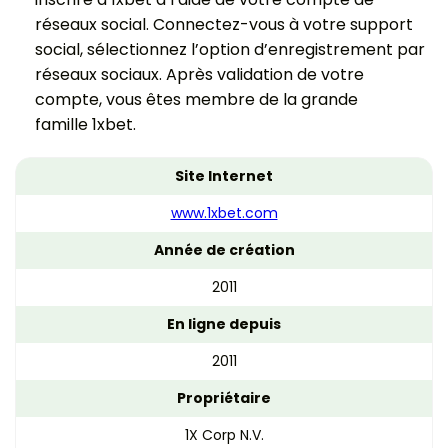
réseaux social. Connectez-vous à votre support
social, sélectionnez l’option d’enregistrement par
réseaux sociaux. Après validation de votre
compte, vous êtes membre de la grande
famille 1xbet.
Site Internet
www.1xbet.com
Année de création
2011
En ligne depuis
2011
Propriétaire
1X Corp N.V.