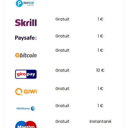
Gratuit
1 €
Gratuit
1 €
Gratuit
1 €
Gratuit
10 €
Gratuit
1 €
Gratuit
1 €
Gratuit
Instantané