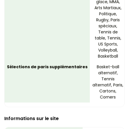
glace, MMA,
Arts Martiaux,
Politique,
Rugby, Paris
spéciaux,
Tennis de
table, Tennis,
US Sports,
Volleyball,
Basketball
Sélections de paris supplémentaires
Basket-ball
alternatif,
Tennis
alternatif, Paris,
Cartons,
Corners
Informations sur le site