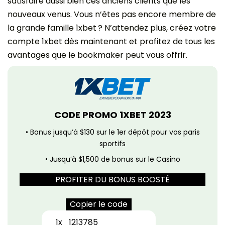
satisfaire aussi bien ces anciens clients que les
nouveaux venus. Vous n’êtes pas encore membre de
la grande famille 1xbet ? N’attendez plus, créez votre
compte 1xbet dès maintenant et profitez de tous les
avantages que le bookmaker peut vous offrir.
C
ODE PROMO 1XBET
2023
• Bonus jusqu’à $130 sur le 1er dépôt pour vos paris
sportifs
• Jusqu’à $1,500 de bonus sur le Casino
PROFITER DU BONUS BOOSTÉ
Copier le code