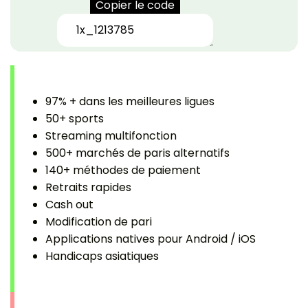
Copier le code
97% + dans les meilleures ligues
50+ sports
Streaming multifonction
500+ marchés de paris alternatifs
140+ méthodes de paiement
Retraits rapides
Cash out
Modification de pari
Applications natives pour Android / iOS
Handicaps asiatiques