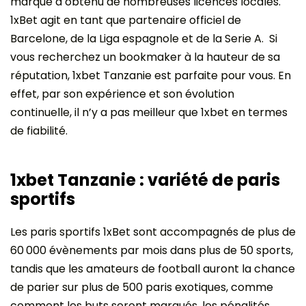
marque a obtenu de nombreuses licences locales.
1xBet agit en tant que partenaire officiel de
Barcelone, de la Liga espagnole et de la Serie A. Si
vous recherchez un bookmaker à la hauteur de sa
réputation, 1xbet Tanzanie est parfaite pour vous. En
effet, par son expérience et son évolution
continuelle, il n’y a pas meilleur que 1xbet en termes
de fiabilité.
1xbet Tanzanie : variété de paris
sportifs
Les paris sportifs 1xBet sont accompagnés de plus de
60 000 évènements par mois dans plus de 50 sports,
tandis que les amateurs de football auront la chance
de parier sur plus de 500 paris exotiques, comme
comment les buts seront marqués, les pénalités