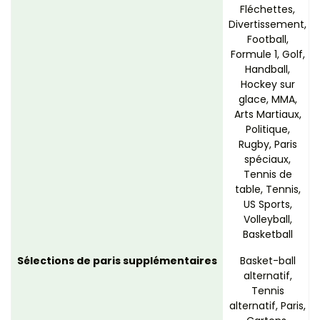
Fléchettes,
Divertissement,
Football,
Formule 1, Golf,
Handball,
Hockey sur
glace, MMA,
Arts Martiaux,
Politique,
Rugby, Paris
spéciaux,
Tennis de
table, Tennis,
US Sports,
Volleyball,
Basketball
Sélections de paris supplémentaires
Basket-ball
alternatif,
Tennis
alternatif, Paris,