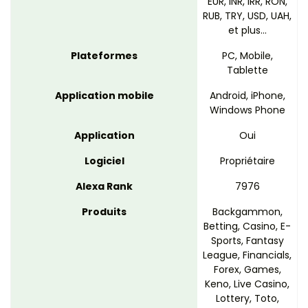
EUR, INR, IRR, RON,
RUB, TRY, USD, UAH,
et plus…
Plateformes
PC, Mobile,
Tablette
Application mobile
Android, iPhone,
Windows Phone
Application
Oui
Logiciel
Propriétaire
Alexa Rank
7976
Produits
Backgammon,
Betting, Casino, E-
Sports, Fantasy
League, Financials,
Forex, Games,
Keno, Live Casino,
Lottery, Toto,