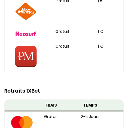
Gratuit
1 €
Gratuit
1 €
Gratuit
1 €
Retraits 1XBet
FRAIS
TEMPS
Gratuit
2-5 Jours