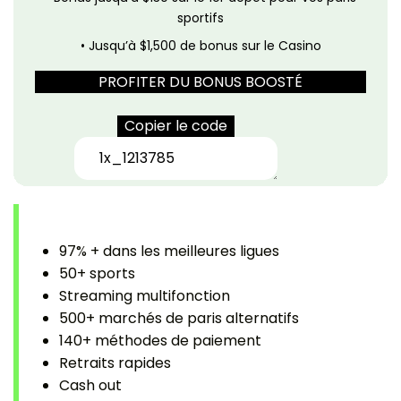
sportifs
• Jusqu’à $1,500 de bonus sur le Casino
PROFITER DU BONUS BOOSTÉ
Copier le code
97% + dans les meilleures ligues
50+ sports
Streaming multifonction
500+ marchés de paris alternatifs
140+ méthodes de paiement
Retraits rapides
Cash out