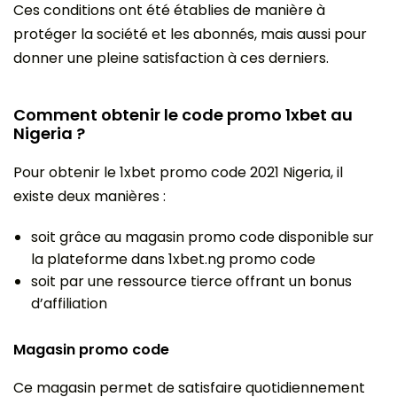
Ces conditions ont été établies de manière à
protéger la société et les abonnés, mais aussi pour
donner une pleine satisfaction à ces derniers.
Comment obtenir le code promo 1xbet au
Nigeria ?
Pour obtenir le 1xbet promo code 2021 Nigeria, il
existe deux manières :
soit grâce au magasin promo code disponible sur
la plateforme dans 1xbet.ng promo code
soit par une ressource tierce offrant un bonus
d’affiliation
Magasin promo code
Ce magasin permet de satisfaire quotidiennement