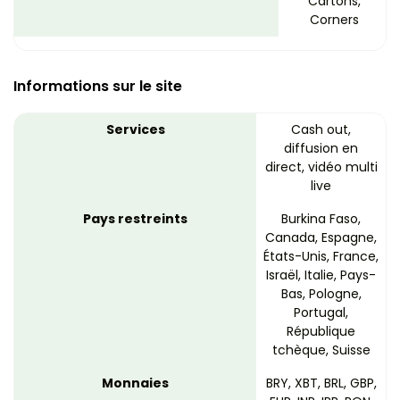
Cartons,
Corners
Informations sur le site
Services
Cash out,
diffusion en
direct, vidéo multi
live
Pays restreints
Burkina Faso,
Canada, Espagne,
États-Unis, France,
Israël, Italie, Pays-
Bas, Pologne,
Portugal,
République
tchèque, Suisse
Monnaies
BRY, XBT, BRL, GBP,