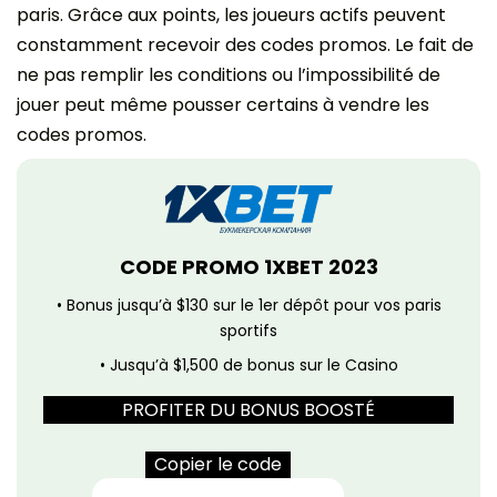
paris. Grâce aux points, les joueurs actifs peuvent
constamment recevoir des codes promos. Le fait de
ne pas remplir les conditions ou l’impossibilité de
jouer peut même pousser certains à vendre les
codes promos.
C
ODE PROMO 1XBET
2023
• Bonus jusqu’à $130 sur le 1er dépôt pour vos paris
sportifs
• Jusqu’à $1,500 de bonus sur le Casino
PROFITER DU BONUS BOOSTÉ
Copier le code