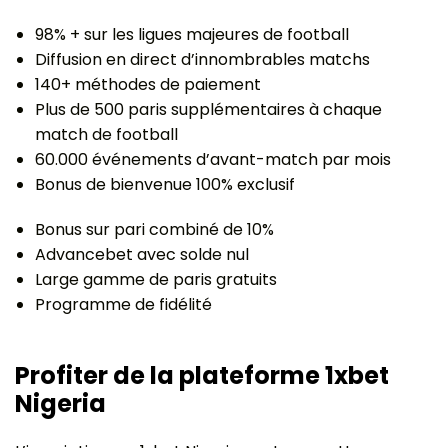
98% + sur les ligues majeures de football
Diffusion en direct d’innombrables matchs
140+ méthodes de paiement
Plus de 500 paris supplémentaires à chaque
match de football
60.000 événements d’avant-match par mois
Bonus de bienvenue 100% exclusif
Bonus sur pari combiné de 10%
Advancebet avec solde nul
Large gamme de paris gratuits
Programme de fidélité
Profiter de la plateforme 1xbet
Nigeria