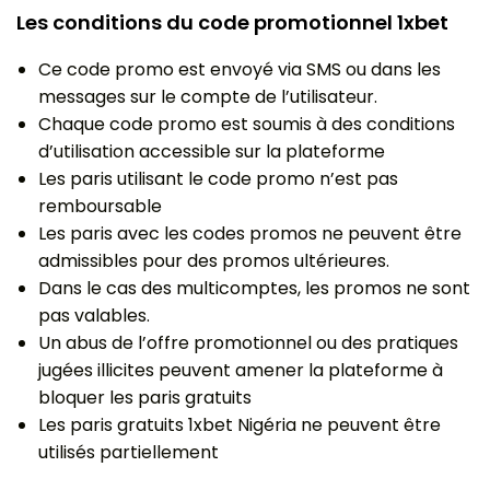
Les conditions du code promotionnel 1xbet
Ce code promo est envoyé via SMS ou dans les
messages sur le compte de l’utilisateur.
Chaque code promo est soumis à des conditions
d’utilisation accessible sur la plateforme
Les paris utilisant le code promo n’est pas
remboursable
Les paris avec les codes promos ne peuvent être
admissibles pour des promos ultérieures.
Dans le cas des multicomptes, les promos ne sont
pas valables.
Un abus de l’offre promotionnel ou des pratiques
jugées illicites peuvent amener la plateforme à
bloquer les paris gratuits
Les paris gratuits 1xbet Nigéria ne peuvent être
utilisés partiellement