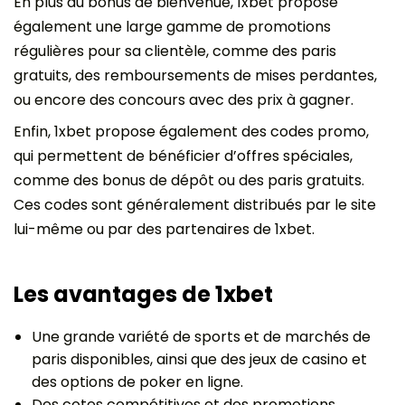
En plus du bonus de bienvenue, 1xbet propose
également une large gamme de promotions
régulières pour sa clientèle, comme des paris
gratuits, des remboursements de mises perdantes,
ou encore des concours avec des prix à gagner.
Enfin, 1xbet propose également des codes promo,
qui permettent de bénéficier d’offres spéciales,
comme des bonus de dépôt ou des paris gratuits.
Ces codes sont généralement distribués par le site
lui-même ou par des partenaires de 1xbet.
Les avantages de 1xbet
Une grande variété de sports et de marchés de
paris disponibles, ainsi que des jeux de casino et
des options de poker en ligne.
Des cotes compétitives et des promotions