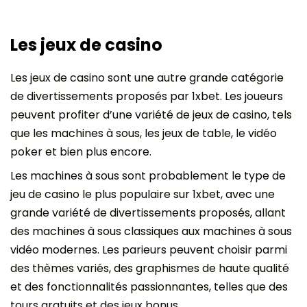
Les jeux de casino
Les jeux de casino sont une autre grande catégorie
de divertissements proposés par 1xbet. Les joueurs
peuvent profiter d’une variété de jeux de casino, tels
que les machines à sous, les jeux de table, le vidéo
poker et bien plus encore.
Les machines à sous sont probablement le type de
jeu de casino le plus populaire sur 1xbet, avec une
grande variété de divertissements proposés, allant
des machines à sous classiques aux machines à sous
vidéo modernes. Les parieurs peuvent choisir parmi
des thèmes variés, des graphismes de haute qualité
et des fonctionnalités passionnantes, telles que des
tours gratuits et des jeux bonus.