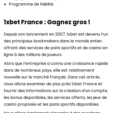
Programme de fidélité
1xbet France : Gagnez gros !
Depuis son lancement en 2007, 1xbet est devenu l’un
des principaux bookmakers dans le monde entier,
offrant des services de paris sportifs et de casino en
ligne à des millions de joueurs.
Alors que l’entreprise a connu une croissance rapide
dans de nombreux pays, elle est relativement
nouvelle sur le marché français. Dans cet article,
nous allons examiner de plus près 1xbet France et
fournir des informations sur la création d’un compte,
les bonus disponibles, les services offerts, les jeux de
casino proposés et les paris sportifs disponibles.