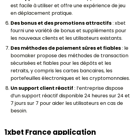
est facile à utiliser et offre une expérience de jeu
en déplacement pratique.
Des bonus et des promotions attractifs
: xbet
fourni une variété de bonus et suppléments pour
les nouveaux clients et les utilisateurs existants.
Des méthodes de paiement sûres et fiables
: le
boomaker propose des méthodes de transaction
sécurisées et fiables pour les dépôts et les
retraits, y compris les cartes bancaires, les
portefeuilles électroniques et les cryptomonnaies.
Un support client réactif
: l’entreprise dispose
d’un support réactif disponible 24 heures sur 24 et
7 jours sur 7 pour aider les utilisateurs en cas de
besoin.
1xbet France application