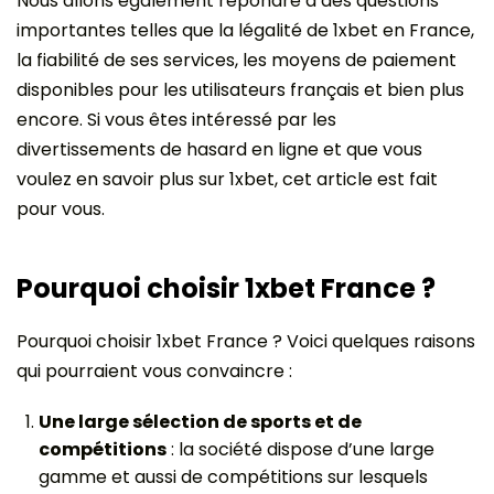
Nous allons également répondre à des questions
importantes telles que la légalité de 1xbet en France,
la fiabilité de ses services, les moyens de paiement
disponibles pour les utilisateurs français et bien plus
encore. Si vous êtes intéressé par les
divertissements de hasard en ligne et que vous
voulez en savoir plus sur 1xbet, cet article est fait
pour vous.
Pourquoi choisir 1xbet France ?
Pourquoi choisir 1xbet France ? Voici quelques raisons
qui pourraient vous convaincre :
Une large sélection de sports et de
compétitions
: la société dispose d’une large
gamme et aussi de compétitions sur lesquels