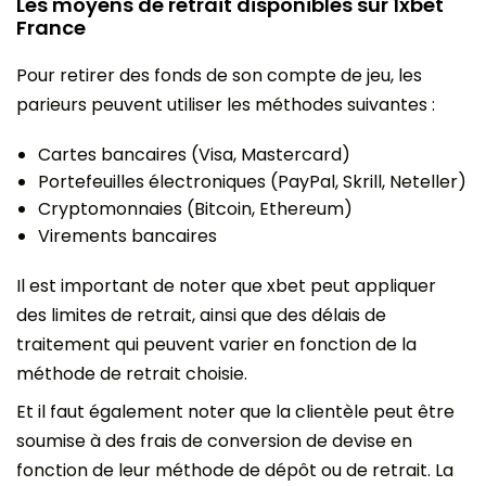
Les moyens de retrait disponibles sur 1xbet
France
Pour retirer des fonds de son compte de jeu, les
parieurs peuvent utiliser les méthodes suivantes :
Cartes bancaires (Visa, Mastercard)
Portefeuilles électroniques (PayPal, Skrill, Neteller)
Cryptomonnaies (Bitcoin, Ethereum)
Virements bancaires
Il est important de noter que xbet peut appliquer
des limites de retrait, ainsi que des délais de
traitement qui peuvent varier en fonction de la
méthode de retrait choisie.
Et il faut également noter que la clientèle peut être
soumise à des frais de conversion de devise en
fonction de leur méthode de dépôt ou de retrait. La