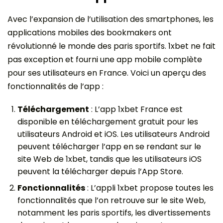
Avec l’expansion de l’utilisation des smartphones, les
applications mobiles des bookmakers ont
révolutionné le monde des paris sportifs. 1xbet ne fait
pas exception et fourni une app mobile complète
pour ses utilisateurs en France. Voici un aperçu des
fonctionnalités de l’app :
Téléchargement
: L’app 1xbet France est
disponible en téléchargement gratuit pour les
utilisateurs Android et iOS. Les utilisateurs Android
peuvent télécharger l’app en se rendant sur le
site Web de 1xbet, tandis que les utilisateurs iOS
peuvent la télécharger depuis l’App Store.
Fonctionnalités
: L’appli 1xbet propose toutes les
fonctionnalités que l’on retrouve sur le site Web,
notamment les paris sportifs, les divertissements