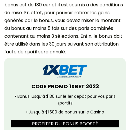
bonus est de 130 eur et il est soumis à des conditions
de mise. En effet, pour pouvoir retirer les gains
générés par le bonus, vous devez miser le montant
du bonus au moins 5 fois sur des paris combinés
contenant au moins 3 sélections. Enfin, le bonus doit
être utilisé dans les 30 jours suivant son attribution,
faute de quoi il sera annulé.
C
ODE PROMO 1XBET
2023
• Bonus jusqu’à $130 sur le 1er dépôt pour vos paris
sportifs
• Jusqu’à $1,500 de bonus sur le Casino
PROFITER DU BONUS BOOSTÉ