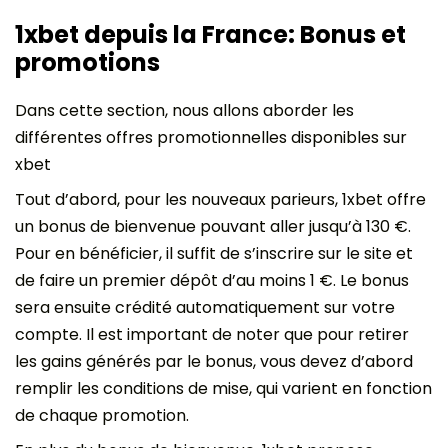
1xbet depuis la France: Bonus et
promotions
Dans cette section, nous allons aborder les
différentes offres promotionnelles disponibles sur
xbet
Tout d’abord, pour les nouveaux parieurs, 1xbet offre
un bonus de bienvenue pouvant aller jusqu’à 130 €.
Pour en bénéficier, il suffit de s’inscrire sur le site et
de faire un premier dépôt d’au moins 1 €. Le bonus
sera ensuite crédité automatiquement sur votre
compte. Il est important de noter que pour retirer
les gains générés par le bonus, vous devez d’abord
remplir les conditions de mise, qui varient en fonction
de chaque promotion.