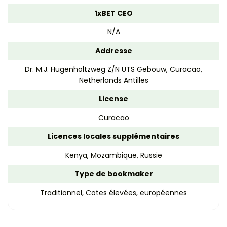
1xBET CEO
N/A
Addresse
Dr. M.J. Hugenholtzweg Z/N UTS Gebouw, Curacao,
Netherlands Antilles
License
Curacao
Licences locales supplémentaires
Kenya, Mozambique, Russie
Type de bookmaker
Traditionnel, Cotes élevées, européennes