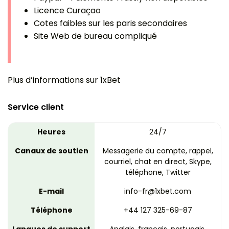
Licence Curaçao
Cotes faibles sur les paris secondaires
Site Web de bureau compliqué
Plus d’informations sur 1xBet
Service client
Heures
24/7
Canaux de soutien
Messagerie du compte, rappel,
courriel, chat en direct, Skype,
téléphone, Twitter
E-mail
info-fr@1xbet.com
Téléphone
+44 127 325-69-87