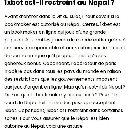
1xbet est-il restreint au Népal ?
Avant d’entrer dans le vif du sujet, il faut savoir si le
bookmaker est autorisé au Népal. Certes, 1xbet est
un bookmaker en ligne qui jouit d’une grande
popularité parmi les joueurs du monde entier grâce à
son service impeccable et aux vastes jeux de paris et
de casino en ligne qu’il propose ainsi qu’à ses
généreux bonus. Cependant, l’opérateur de paris
n’opère pas dans tous les pays du monde en raison
des restrictions que les gouvernements imposent
aux jeux d’argent en ligne. Mais qu’en est-il du Népal ?
Est-ce que le bookmaker y est autorisé ? Pour être
court, le Népal fait partie des pays qui acceptent
1xbet. Cependant, 1xbet est restreint dans certaines
zones. Pour vous assurer que le Népal est bien
autorisé au Népal, voici une astuce.