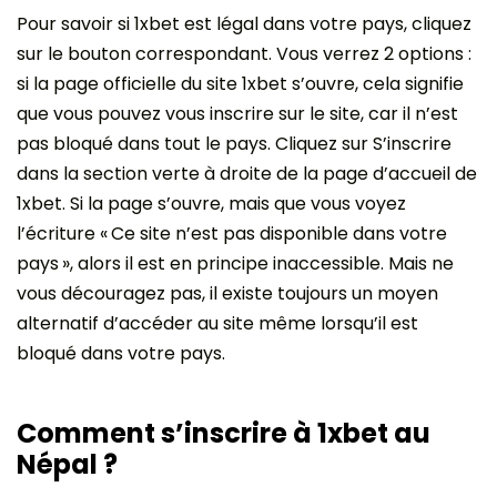
Pour savoir si 1xbet est légal dans votre pays, cliquez
sur le bouton correspondant. Vous verrez 2 options :
si la page officielle du site 1xbet s’ouvre, cela signifie
que vous pouvez vous inscrire sur le site, car il n’est
pas bloqué dans tout le pays. Cliquez sur S’inscrire
dans la section verte à droite de la page d’accueil de
1xbet. Si la page s’ouvre, mais que vous voyez
l’écriture « Ce site n’est pas disponible dans votre
pays », alors il est en principe inaccessible. Mais ne
vous découragez pas, il existe toujours un moyen
alternatif d’accéder au site même lorsqu’il est
bloqué dans votre pays.
Comment s’inscrire à 1xbet au
Népal ?