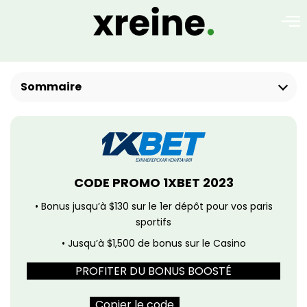
Sommaire
C
ODE PROMO 1XBET
2023
• Bonus jusqu’à $130 sur le 1er dépôt pour vos paris
sportifs
• Jusqu’à $1,500 de bonus sur le Casino
PROFITER DU BONUS BOOSTÉ
Copier le code