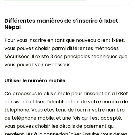
Différentes manières de s’inscrire à 1xbet
Népal
Pour vous inscrire en tant que nouveau client 1xBet,
vous pouvez choisir parmi différentes méthodes
sécurisées. Il existe 3 des principales techniques que
vous pouvez voir ci-dessous :
Utiliser le numéro mobile
Ce processus le plus simple pour l’inscription à 1xBet
consiste à utiliser l’identification de votre numéro de
téléphone. Vous êtes tenu de fournir votre numéro
de téléphone mobile, et une fois qu’il est accepté,
vous pouvez choisir les détails de paiement qui
seraient liés à la connexion 1xBet.Ensuite, vous devez