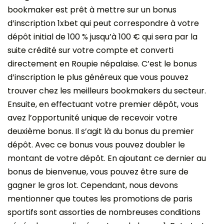
bookmaker est prêt à mettre sur un bonus
d’inscription 1xbet qui peut correspondre à votre
dépôt initial de 100 % jusqu’à 100 € qui sera par la
suite crédité sur votre compte et converti
directement en Roupie népalaise. C’est le bonus
d’inscription le plus généreux que vous pouvez
trouver chez les meilleurs bookmakers du secteur.
Ensuite, en effectuant votre premier dépôt, vous
avez l’opportunité unique de recevoir votre
deuxième bonus. Il s’agit là du bonus du premier
dépôt. Avec ce bonus vous pouvez doubler le
montant de votre dépôt. En ajoutant ce dernier au
bonus de bienvenue, vous pouvez être sure de
gagner le gros lot. Cependant, nous devons
mentionner que toutes les promotions de paris
sportifs sont assorties de nombreuses conditions