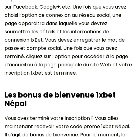
sur Facebook, Google+, etc. Une fois que vous avez
choisi l’option de connexion au réseau social, une
page apparaitra dans laquelle vous devrez
soumettre les détails et les informations de
connexion 1xBet. Vous devez enregistrer le mot de
passe et compte social. Une fois que vous avez
terminé, cliquez sur l’option pour accéder à la page
d’accueil ou à la page principale du site Web et votre
inscription 1xbet est terminée.
Les bonus de bienvenue 1xbet
Népal
Vous avez terminé votre inscription ? Vous allez
maintenant recevoir votre code promo 1xbet Népal.
Il s’agit de bonus de bienvenue. Pour le moment, le