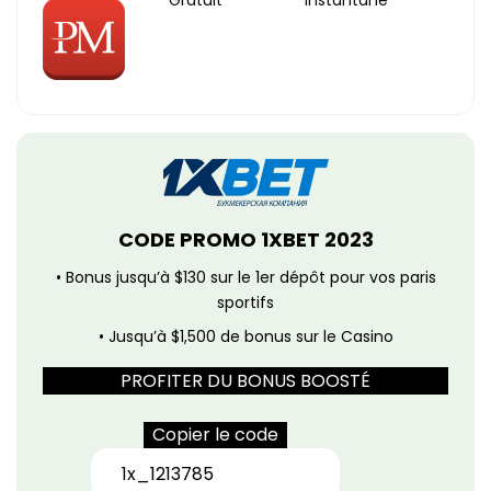
Gratuit
Instantané
C
ODE PROMO 1XBET
2023
• Bonus jusqu’à $130 sur le 1er dépôt pour vos paris
sportifs
• Jusqu’à $1,500 de bonus sur le Casino
PROFITER DU BONUS BOOSTÉ
Copier le code