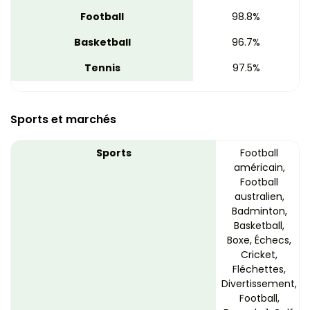
Football
98.8%
Basketball
96.7%
Tennis
97.5%
Sports et marchés
Sports
Football
américain,
Football
australien,
Badminton,
Basketball,
Boxe, Échecs,
Cricket,
Fléchettes,
Divertissement,
Football,