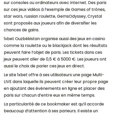
sur consoles ou ordinateurs avec internet. Des paris
sur ces jeux vidéos à l’exemple de Games of trônes,
star wars, russian roulette, GemsOdyssey, Crystal
sont proposés aux joueurs afin de diversifier les
chances de gains.
1xbet Ouzbékistan organise aussi des jeux en casino
comme la roulette ou le blackjack dont les résultats
peuvent faire l’objet de paris. Les tickets dans ces
jeux peuvent aller de 0,5 € à 5000 €. Les joueurs ont
aussi le choix de parier ces jeux en direct.
Le site 1xbet offre à ses utilisateurs une page Multi-
LIVE dans laquelle ils peuvent créer leur propre page
en ajoutant des évènements en ligne et placer des
paris sur chacun d’entre eux en même temps.
La particularité de ce bookmaker est qu’il accorde
beaucoup d’attention à ses parieurs. Il existe un