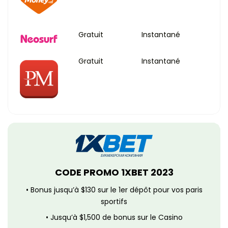
Gratuit
Instantané
Gratuit
Instantané
C
ODE PROMO 1XBET
2023
• Bonus jusqu’à $130 sur le 1er dépôt pour vos paris
sportifs
• Jusqu’à $1,500 de bonus sur le Casino