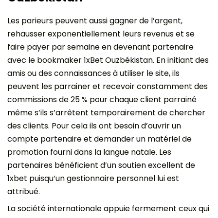
Les parieurs peuvent aussi gagner de l’argent,
rehausser exponentiellement leurs revenus et se
faire payer par semaine en devenant partenaire
avec le bookmaker 1xBet Ouzbékistan. En initiant des
amis ou des connaissances à utiliser le site, ils
peuvent les parrainer et recevoir constamment des
commissions de 25 % pour chaque client parrainé
même s’ils s’arrêtent temporairement de chercher
des clients. Pour cela ils ont besoin d’ouvrir un
compte partenaire et demander un matériel de
promotion fourni dans la langue natale. Les
partenaires bénéficient d’un soutien excellent de
1xbet puisqu’un gestionnaire personnel lui est
attribué.
La société internationale appuie fermement ceux qui