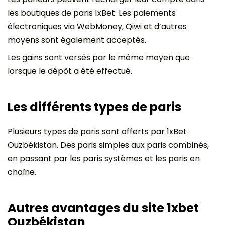
les boutiques de paris 1xBet. Les paiements
électroniques via WebMoney, Qiwi et d’autres
moyens sont également acceptés.
Les gains sont versés par le même moyen que
lorsque le dépôt a été effectué.
Les différents types de paris
Plusieurs types de paris sont offerts par 1xBet
Ouzbékistan. Des paris simples aux paris combinés,
en passant par les paris systèmes et les paris en
chaîne.
Autres avantages du site 1xbet
Ouzbékistan