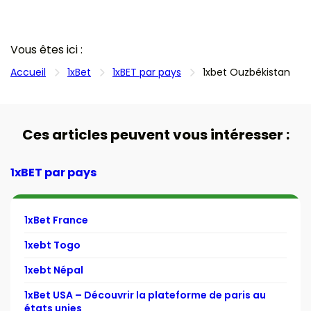
Vous êtes ici :
Accueil
1xBet
1xBET par pays
1xbet Ouzbékistan
Ces articles peuvent vous intéresser :
1xBET par pays
1xBet France
1xebt Togo
1xebt Népal
1xBet USA – Découvrir la plateforme de paris au
états unies