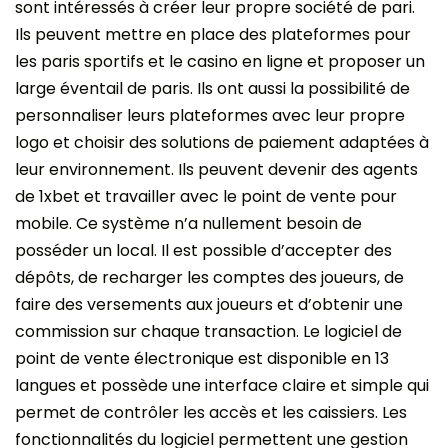
sont intéressés à créer leur propre société de pari.
Ils peuvent mettre en place des plateformes pour
les paris sportifs et le casino en ligne et proposer un
large éventail de paris. Ils ont aussi la possibilité de
personnaliser leurs plateformes avec leur propre
logo et choisir des solutions de paiement adaptées à
leur environnement. Ils peuvent devenir des agents
de 1xbet et travailler avec le point de vente pour
mobile. Ce système n’a nullement besoin de
posséder un local. Il est possible d’accepter des
dépôts, de recharger les comptes des joueurs, de
faire des versements aux joueurs et d’obtenir une
commission sur chaque transaction. Le logiciel de
point de vente électronique est disponible en 13
langues et possède une interface claire et simple qui
permet de contrôler les accès et les caissiers. Les
fonctionnalités du logiciel permettent une gestion