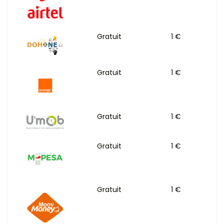
Gratuit
1 €
Gratuit
1 €
Gratuit
1 €
Gratuit
1 €
Gratuit
1 €