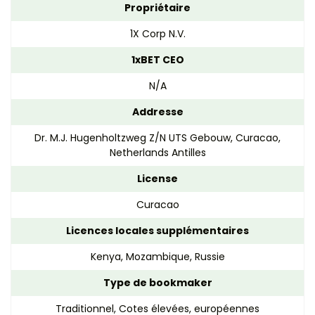
Propriétaire
1X Corp N.V.
1xBET CEO
N/A
Addresse
Dr. M.J. Hugenholtzweg Z/N UTS Gebouw, Curacao,
Netherlands Antilles
License
Curacao
Licences locales supplémentaires
Kenya, Mozambique, Russie
Type de bookmaker
Traditionnel, Cotes élevées, européennes