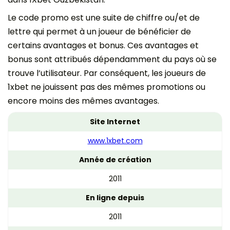
Le code promo est une suite de chiffre ou/et de
lettre qui permet à un joueur de bénéficier de
certains avantages et bonus. Ces avantages et
bonus sont attribués dépendamment du pays où se
trouve l’utilisateur. Par conséquent, les joueurs de
1xbet ne jouissent pas des mêmes promotions ou
encore moins des mêmes avantages.
Site Internet
www.1xbet.com
Année de création
2011
En ligne depuis
2011