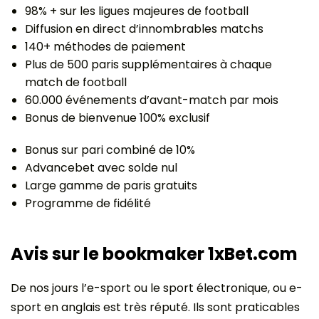
98% + sur les ligues majeures de football
Diffusion en direct d’innombrables matchs
140+ méthodes de paiement
Plus de 500 paris supplémentaires à chaque
match de football
60.000 événements d’avant-match par mois
Bonus de bienvenue 100% exclusif
Bonus sur pari combiné de 10%
Advancebet avec solde nul
Large gamme de paris gratuits
Programme de fidélité
Avis sur le bookmaker 1xBet.com
De nos jours l’e-sport ou le sport électronique, ou e-
sport en anglais est très réputé. Ils sont praticables