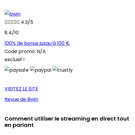





4.3/5
8.4/10
100% de bonus jusqu’à 100 €
Code promo: N/A
exclusif !
VISITEZ LE SITE
Revue de Bwin
Comment utiliser le streaming en direct tout
en pariant