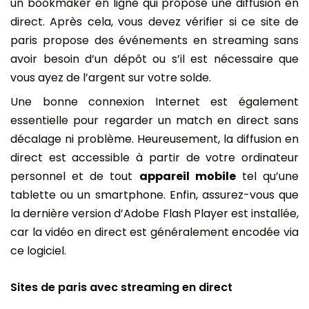
un bookmaker en ligne qui propose une diffusion en
direct. Après cela, vous devez vérifier si ce site de
paris propose des événements en streaming sans
avoir besoin d’un dépôt ou s’il est nécessaire que
vous ayez de l’argent sur votre solde.
Une bonne connexion Internet est également
essentielle pour regarder un match en direct sans
décalage ni problème. Heureusement, la diffusion en
direct est accessible à partir de votre ordinateur
personnel et de tout
appareil mobile
tel qu’une
tablette ou un smartphone. Enfin, assurez-vous que
la dernière version d’Adobe Flash Player est installée,
car la vidéo en direct est généralement encodée via
ce logiciel.
Sites de paris avec streaming en direct