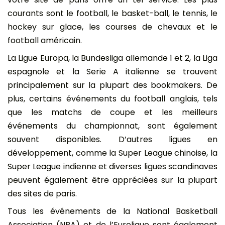
courants sont le football, le basket-ball, le tennis, le
hockey sur glace, les courses de chevaux et le
football américain.
La Ligue Europa, la Bundesliga allemande 1 et 2, la Liga
espagnole et la Serie A italienne se trouvent
principalement sur la plupart des bookmakers. De
plus, certains événements du football anglais, tels
que les matchs de coupe et les meilleurs
événements du championnat, sont également
souvent disponibles. D’autres ligues en
développement, comme la Super League chinoise, la
Super League indienne et diverses ligues scandinaves
peuvent également être appréciées sur la plupart
des sites de paris.
Tous les événements de la National Basketball
Association (NBA) et de l’Euroligue sont également