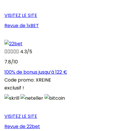
VISITEZ LE SITE
Revue de 1xBET





4.3/5
7.8/10
100% de bonus jusqu’à 122 €
Code promo: XREINE
exclusif !
VISITEZ LE SITE
Revue de 22bet