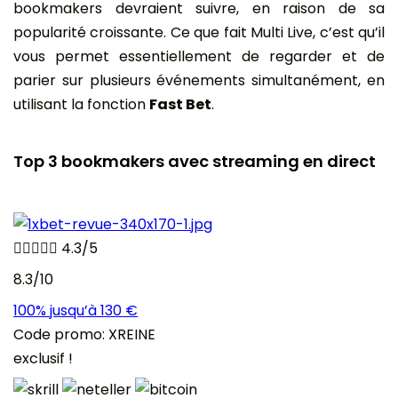
bookmakers devraient suivre, en raison de sa
popularité croissante. Ce que fait Multi Live, c’est qu’il
vous permet essentiellement de regarder et de
parier sur plusieurs événements simultanément, en
utilisant la fonction
Fast Bet
.
Top 3 bookmakers avec streaming en direct





4.3/5
8.3/10
100% jusqu’à 130 €
Code promo: XREINE
exclusif !