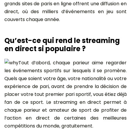
grands sites de paris en ligne offrent une diffusion en
direct, où des milliers d’événements en jeu sont
couverts chaque année.
Qu’est-ce qui rend le streaming
en direct si populaire ?
Tout d’abord, chaque parieur aime regarder
les événements sportifs sur lesquels il se promène.
Quels que soient votre âge, votre nationalité ou votre
expérience de pari, avant de prendre la décision de
placer votre tout premier pari sportif, vous étiez déjà
fan de ce sport. Le streaming en direct permet à
chaque parieur et amateur de sport de profiter de
l’action en direct de certaines des meilleures
compétitions du monde, gratuitement.