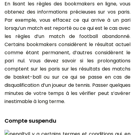
En lisant les règles des bookmakers en ligne, vous
obtenez des informations précieuses sur vos paris.
Par exemple, vous effacez ce qui arrive à un pari
lorsqu’un match est reporté ou ce qui est le cas avec
les règles d’un match de football abandonné.
Certains bookmakers considèrent le résultat actuel
comme étant permanent, d’autres considèrent le
pari nul. Vous devez savoir si les prolongations
comptent sur les paris sur les résultats des matchs
de basket-ball ou sur ce qui se passe en cas de
disqualification d’un joueur de tennis. Passer quelques
minutes de votre temps à les vérifier peut s’avérer
inestimable à long terme.
Compte suspendu
Il y a certains termes et conditions qui, en