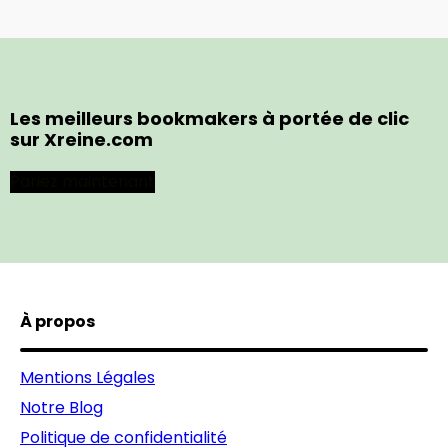
Les meilleurs bookmakers à portée de clic
sur Xreine.com
Pariez maintenant
À propos
Mentions Légales
Notre Blog
Politique de confidentialité