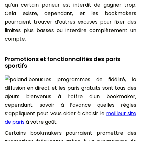
qu’un certain parieur est interdit de gagner trop.
Cela existe, cependant, et les bookmakers
pourraient trouver d’autres excuses pour fixer des
limites plus basses ou interdire complètement un
compte.
Promotions et fonctionnalités des paris
sportifs
Les programmes de fidélité, la
diffusion en direct et les paris gratuits sont tous des
ajouts bienvenus à l’offre d’un bookmaker,
cependant, savoir à l’avance quelles règles
s’appliquent peut vous aider à choisir le
meilleur site
de paris
à votre goût.
Certains bookmakers pourraient promettre des