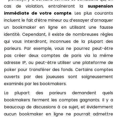
cas de violation, entraîneront la
suspension
immédiate de votre compte
. Les plus courants
incluent le fait d’être mineur ou d’essayer d’arnaquer
un bookmaker en ligne en utilisant une fausse
identité. Cependant, il existe de nombreuses règles
qui vous interdiront, inconnues de la plupart des
parieurs. Par exemple, vous ne pourrez peut-être
pas créer deux comptes de paris via la même
adresse IP, ou peut-être utiliser une plateforme de
poker pour transférer des fonds. Certains comptes
ouverts par des joueuses sont soigneusement
examinés par les bookmakers.
La plupart des parieurs demandent quels
bookmakers ferment les comptes gagnants. Il y a
beaucoup de discussions à ce sujet, et évidemment
aucun bookmaker en ligne ne pourrait admettre