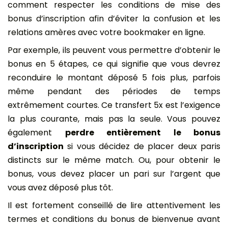
comment respecter les conditions de mise des
bonus d’inscription afin d’éviter la confusion et les
relations amères avec votre bookmaker en ligne.
Par exemple, ils peuvent vous permettre d’obtenir le
bonus en 5 étapes, ce qui signifie que vous devrez
reconduire le montant déposé 5 fois plus, parfois
même pendant des périodes de temps
extrêmement courtes. Ce transfert 5x est l’exigence
la plus courante, mais pas la seule. Vous pouvez
également
perdre entièrement le bonus
d’inscription
si vous décidez de placer deux paris
distincts sur le même match. Ou, pour obtenir le
bonus, vous devez placer un pari sur l’argent que
vous avez déposé plus tôt.
Il est fortement conseillé de lire attentivement les
termes et conditions du bonus de bienvenue avant